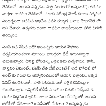
ఇప్పటికి ఏ పార్టీలో ఉన్నారన్న దానిపై స్పష్టత కొరవడిన సంగతి
తెలిసిందే. ఆయన ఎప్పుడు.. పార్టీ మారతారో అన్నదానిపై తరచూ
వార్తలు రావటం తెలిసిందే. ప్రధాని నరేంద్ర మోడీ విశాఖ పర్యటన
సందర్భంగా జనసేన అధినేత పవన్ కల్యాణ్ విశాఖ నొవాటెల్ లో
బస చేశారు. అక్కడకు గంటా రావటం రాజకీయంగా హాట్ టాపిక్
అయ్యింది.
పవన్ బస చేసిన ఐదో అంతస్తుకు ఆయన వెళ్లటం
చర్చనీయాంశంగా మారింది. వారిద్దరూ భేటీ అయినట్లుగా
చెబుతున్నారు. దీనిపై బోలెడన్ని విశ్లేషణలు వచ్చేశాయి. కానీ..
వాస్తవం ఏమంటే.. బీజేపీ నేత టీజీ వెంకటేశ్ అదే హోటల్ లో
లంచ్ కు గంటాను ఆహ్వానించటంతో ఆయన వెళ్లారని.. అక్కడే
పవన్ ఉండటంతో.. పాత పరిచయంతో వెళ్లి కలిసినట్లుగా
చెబుతున్నారు. ఇప్పటికే టీడీపీ నుంచి బయటకు వచ్చేందుకు
గంటా సిద్ధమయ్యారని.. తాజా పరిణామం నేపథ్యంలో ఆయన
బీజేపీలో చేరతారా? జనసేనలో చేరతారా? అన్నదిప్పుడు