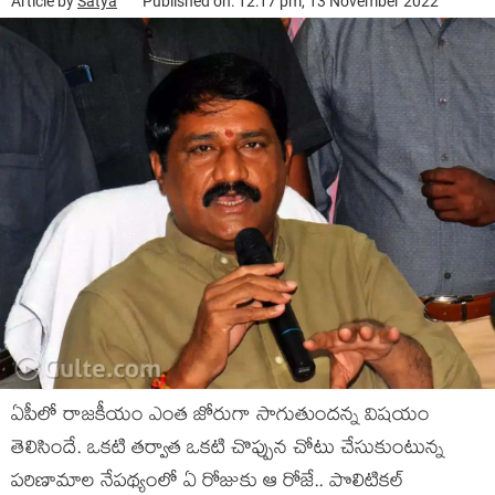
Article by
Satya
Published on: 12:17 pm, 13 November 2022
ఏపీలో రాజకీయం ఎంత జోరుగా సాగుతుందన్న విషయం
తెలిసిందే. ఒకటి తర్వాత ఒకటి చొప్పున చోటు చేసుకుంటున్న
పరిణామాల నేపథ్యంలో ఏ రోజుకు ఆ రోజే.. పొలిటికల్