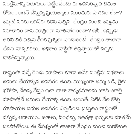
సంక్షేమాన్ని ప‌రుగులు పెట్టించేందు కు అవ‌స‌ర‌మైన నిధుల
కోసం.. జ‌గ‌న్ చేస్తున్న ప్ర‌య‌త్నాలు ముందుకు సాగ‌డం లేదా?
ఇప్ప‌టి వ‌ర‌కు జ‌గ‌న్‌కు క‌లిసి వ‌చ్చిన కేంద్రం నుంచి ఇప్పుడు
స‌హ‌కారం నామ‌మాత్రంగా మారిపోయిందా? ఇదీ.. ఇప్పుడు
తెర‌మీదికి వ‌చ్చిన కీల‌క ప్ర‌శ్న‌లు ఎందుకంటే.. కేంద్రం తాజాగా
చేసిన హెచ్చ‌రిక‌లు.. అధికార పార్టీలో తీవ్ర‌స్థాయిలో చ‌ర్చ‌కు
దారితీస్తున్నాయి.
రాష్ట్రంలో వ‌చ్చే రెండు మాసాలు కూడా అనేక సంక్షేమ ప‌థ‌కాలు
అమ‌లు చేయాల్సిన అవ‌స‌రం ఉంది. ముఖ్యంగా అమ్మ ఒడి, రైతు
భ‌రోసా, నేత‌న్న నేస్తం ఇలా చాలా కార్య‌క్ర‌మాల‌ను జూన్‌-జూలై
మాసాల్లోనే అమ‌లు చేయాల్సి ఉంది. అయితే..వీటికి వేల కోట్ల
రూపాయ‌ల నిధుల అవ‌స‌రం ఏర్ప‌డింది. ప్ర‌స్తుతం రాష్ట్రంలో
వ‌స్తున్న ఆదాయం.. జీతాలు, పింఛ‌న్లు, ఇత‌ర‌త్రా ఖ‌ర్చుల‌కు మాత్ర‌మే
స‌రిపోతోంది. ఈ నేప‌థ్యంలో తాజాగా కేంద్రం నుంచి మ‌రికొంత