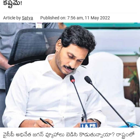
క‌ష్ట‌మే!
Article by
Satya
Published on: 7:56 am, 11 May 2022
వైసీపీ అధినేత జ‌గ‌న్ వ్యూహాలు బెడిసి కొడుతున్నాయా? రాష్ట్రంలో