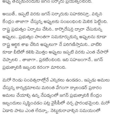
అప్పు తెచ్చుకునేందుకు జ‌గ‌న్ స‌ర్కారు ప్ర‌య‌త్నించింది.
అయితే.. ఇప్ప‌టి వ‌ర‌కు జ‌గ‌న్ స‌ర్కారుకు స‌హ‌క‌రిస్తూ.. వ‌చ్చిన
కేంద్రం తాజాగా చేస్తున్న అప్పులకు సంబంధించి మెలిక పెట్టింది.
రాష్ట్ర ప్ర‌భుత్వం ఏర్పాటు చేసిన‌.. కార్పొరేష‌న్ల ద్వారా చేసుకున్న
అప్పులు.. ప్ర‌భుత్వం సొంత‌గా స‌మ‌కూర్చుకున్న అప్పుల‌ను కూడా
రాష్ట్ర ఆర్థిక శాఖ చేసిన అప్పులుగా నే ప‌రిగ‌ణిస్తామ‌ని.. వాటిని
కూడా వీటిలో క‌లిపి మొత్తం అప్పులు ఇప్ప‌టి వ‌ర‌కు ఎంత చేసారో
చెప్పాల‌ని .. తాజాగా.. ప్ర‌క‌టించింది. ఇది స‌హ‌జంగానే.. జ‌గ‌న్
ప్ర‌భుత్వానికి ఇబ్బంది క‌రంగా మారింది.
మ‌రో రెండు సంవ‌త్స‌రాల్లోనే ఎన్నిక‌లు ఉండ‌డం.. ఇప్ప‌డు అమ‌లు
చేస్తున్న కార్య‌క్ర‌మాల‌ను మ‌రింత వేగంగా క్యాలండ‌ర్ ప్ర‌కారం
అమ‌లు చేయాల్సి ఉన్న నేప‌థ్యంలో జ‌గ‌న్ ప్ర‌భుత్వానికి కేంద్రం
ఇబ్బందులు సృష్టించ‌డం ప‌ట్ల వైసీపీలో చ‌ర్చ ప్రారంభ‌మైంది. మ‌రో
ఏడాది పాటు ఎంత లేద‌న్నా.. నెట్టుకురావాల్సిన స‌మ‌యంలో