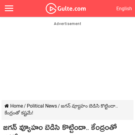
English
Home
/
Political News
/
జ‌గ‌న్ వ్యూహం బెడిసి కొట్టిందా..
కేంద్రంతో క‌ష్ట‌మే!
జ‌గ‌న్ వ్యూహం బెడిసి కొట్టిందా.. కేంద్రంతో