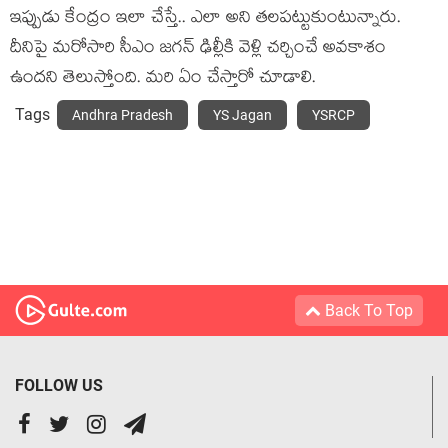
ఇప్పుడు కేంద్రం ఇలా చేస్తే.. ఎలా అని త‌ల‌ప‌ట్టుకుంటున్నారు.
దీనిపై మ‌రోసారి సీఎం జ‌గ‌న్ ఢిల్లీకి వెళ్లి చ‌ర్చించే అవకాశం
ఉంద‌ని తెలుస్తోంది. మ‌రి ఏం చేస్తారో చూడాలి.
Tags
Andhra Pradesh
YS Jagan
YSRCP
Back To Top
FOLLOW US