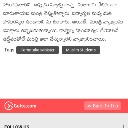
హాజ‌ర‌వుతార‌ని.. అప్పుడు స్కూళ్లు కాస్తా.. మ‌తాల‌కు వేదిక‌లుగా
మారుతాయ‌ని మంత్రి చెప్పుకొచ్చారు. విద్యార్థుల మ‌ధ్య మ‌త
సామ‌ర‌స్యం ఉండాల‌ని సూచించారు. అయితే.. మంత్రి వ్యాఖ్య‌ల‌ను
విప‌క్షాలు త‌ప్పుబడుతున్నాయి. రాష్ట్రాన్ని హిందూత్వం చేయాల‌నే
ఉద్దేశంతోనే మంత్రి ఇలా చేస్తున్నార‌ని వ్యాఖ్యానించాయి.
Tags
Karnataka Minister
Muslim Students
Back To Top
FOLLOW US