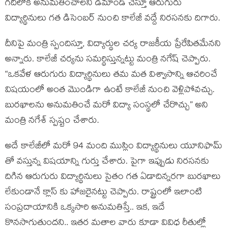
గదిలోకి అనుమతించాలని డిమాండ్ చేస్తూ ఆరుగురు
విద్యార్థినులు గత డిసెంబర్ నుంచి కాలేజీ వద్దే నిరసనకు దిగారు.
దీనిపై మంత్రి స్పందిస్తూ, విద్యార్థుల చర్య రాజకీయ ప్రేరేపితమేన‌ని
అన్నారు. కాలేజీ చర్యను సమర్థిస్తున్న‌ట్టు మంత్రి నగేష్ చెప్పారు.
“ఒకవేళ ఆరుగురు విద్యార్థినులు తమ మత విశ్వాసాన్ని ఆచరించే
విషయంలో అంత మొండిగా ఉంటే కాలేజీ నుంచి వెళ్లిపోవచ్చు.
బురఖాలను అనుమతించే మరో విద్యా సంస్థలో చేరొచ్చు” అని
మంత్రి నగేశ్ స్పష్టం చేశారు.
అదే కాలేజీలో మరో 94 మంది ముస్లిం విద్యార్థినులు యూనిఫామ్
తో వస్తున్న విషయాన్ని గుర్తు చేశారు. పైగా ఇప్పుడు నిరసనకు
దిగిన ఆరుగురు విద్యార్థినులు సైతం గత ఏడాదిన్నరగా బురఖాలు
లేకుండానే క్లాస్ కు హాజరైనట్టు చెప్పారు. రాష్ట్రంలో ఇలాంటి
సంప్ర‌దాయానికి ఒక్క‌సారి అనుమ‌తిస్తే.. ఇక‌, ఇదే
కొన‌సాగుతుంద‌ని.. ఇత‌ర మ‌తాల వారు కూడా వివిధ రీతుల్లో