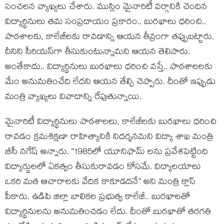
సంచ‌ల‌న వ్యాఖ్య‌లు చేశారు. ముస్లిం మైనారిటీ వ‌ర్గానికి చెందిన
విద్యార్థినులు త‌మ సంప్ర‌దాయం ప్ర‌కారం.. బుర‌ఖాలు ధ‌రించి..
పాఠ‌శాల‌కు, కాలేజీల‌కు రావడాన్ని ఆయ‌న తీవ్రంగా త‌ప్పుబ‌ట్టారు.
దీనిని సీరియ‌స్‌గా తీసుకుంటున్నామ‌ని ఆయ‌న తెలిపారు.
అంతేకాదు.. విద్యార్థినులు బుర‌ఖాలు ధ‌రించి వ‌స్తే.. పాఠ‌శాల‌ల‌కు
మేం అనుమ‌తించేది లేద‌ని ఆయ‌న తేల్చి చెప్పారు. దీంతో ఇప్పుడు
మంత్రి వ్యాఖ్య‌లు వివాదాన్ని రేపుతున్నాయి.
మైనారిటీ విద్యార్థినులు పాఠశాలలు, కాలేజీలకు బురఖాలు ధరించి
రావడం క్రమశిక్షణా రాహిత్యానికి నిదర్శనమని విద్యా శాఖ మంత్రి
బీసీ నగేష్ అన్నారు. “1985లో యూనిఫామ్ లను ప్రవేశపెట్టింది
విద్యార్థులలో ఏకత్వం తీసుకురావడం కోసమే. విద్యాలయాలు
ఒకరి మత ఆచారాలకు వేదిక కాకూడదనే” అని మంత్రి క్లాస్
పీకారు. ఉడిపి జిల్లా బాలికల ప్రభుత్వ కాలేజీ.. బురఖాలతో
విద్యార్థినులను అనుమతించడం లేదు. దీంతో బురఖాతో తరగతి