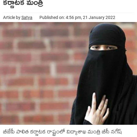
క‌ర్ణాట‌క మంత్రి
Article by
Satya
Published on: 4:56 pm, 21 January 2022
బీజేపీ పాలిత క‌ర్ణాట‌క రాష్ట్రంలో విద్యాశాఖ మంత్రి బీసీ న‌గేష్