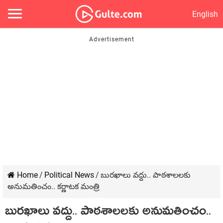
English
Home
/
Political News
/
బుర‌ఖాలు వ‌ద్దు.. పాఠ‌శాల‌ల‌కు
అనుమతించం.. క‌ర్ణాట‌క మంత్రి
బుర‌ఖాలు వ‌ద్దు.. పాఠ‌శాల‌ల‌కు అనుమతించం..