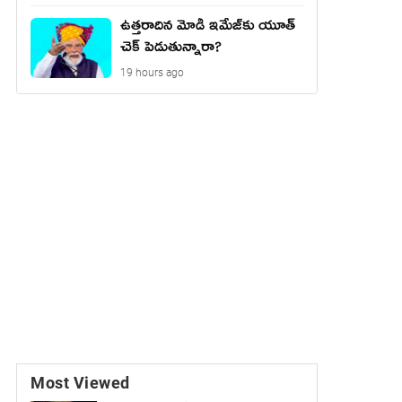
ఉత్త‌రాదిన మోడీ ఇమేజ్‌కు యూత్
చెక్ పెడుతున్నారా?
19 hours ago
Most Viewed