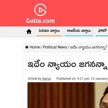
సినిమా వార్తలు
రాజకీయ వార్తలు
ఫోటో గ
Home
/
Political News
/
ఇదేం న్యాయం జ‌గ‌న‌న్నా?
ఇదేం న్యాయం జ‌గ‌న‌న్న
Article by
Satya
Published on: 9:21 pm, 10 Januar