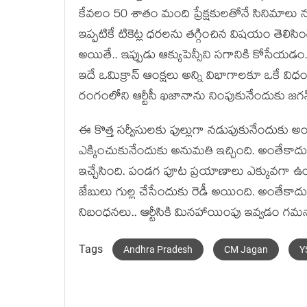
కేవ‌లం 50 శాతం మంది ప్రేక్ష‌కుల‌తోనే సినిమాలు 
ఇప్ప‌టికే టికెట్ల ధ‌ర‌ల‌ను త‌గ్గించిన విష‌యం తెలిస
అయితే.. ఇప్పుడు ఆక్యుపెన్సీని స‌గానికి కోసేయ‌డం..
ఇదే ఒమిక్రాన్ ఆంక్ష‌లు అన్ని విభాగాల‌కూ ఒకే వి
రంగంలోని ఆర్టీసీ ఖ‌జానాను నింపుకునేందుకు జ‌గ‌న్ స‌
ఈ కొత్త స‌ర్వీసుల‌కు ఫుల్లుగా న‌డుపుకునేందుకు అం
ఎక్కించుకునేందుకు అనుమ‌తి ఇచ్చింది. అంతేకాదు.. 
ఇచ్చేసింది. పండ‌గ పూట ప్ర‌యాణాలు ఎక్కువ‌గా ఉంటున్
జేబులు గుల్ల చేసేందుకు రెడీ అయింది. అంతేకాదు.. 
నిబంధ‌న‌లు.. ఆర్టీసికి మిన‌హాయింపు ఇవ్వ‌డం గ‌మ‌నార
Tags
Andhra Pradesh
CM Jagan
Y