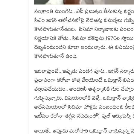
సంక్రాంతి ముంగిట‌.. ఏపీ ప్ర‌బుత్వం తీసుకున్న నిర
సీఎం జ‌గ‌న్ ఆలోచ‌న‌లోపై నెటిజ‌న్లు విమ‌ర్శ‌లు గుప్పి
కొన‌సాగుతూనేఉంది. సినిమా నిర్మాణాల‌కు సంబంధం
నిర్ణ‌యానికి తోడు.. సినిమా టికెట్ల‌ను 1970ల స్థాయిక
దెబ్బ‌తింటుందని కూడా అంటున్నారు. ఈ విష‌యంపై అ
కొన‌సాగుతూనే ఉంది.
ఇదిలావుంటే.. ఇప్పుడు పండ‌గ పూట‌.. జ‌గ‌న్ స‌ర్కార
ప్ర‌ధానంగా క‌రోనా కొత్త వేరియెంట్ ఒమిక్రాన్ విష‌యం
వ‌ర్తింప‌చేయ‌డం.. అంద‌రినీ ఆశ్చ‌ర్యానికి గురి చేస్తో
గుప్పిస్తున్నారు. విష‌యంలోకి వెళ్తే.. ఒమిక్రాన్ వ్యాప్
అదేస‌మ‌యంలో సినిమా హాళ్ల‌కు సంబంధించి కీల‌క ని
ఇటీవ‌ల క‌రోనా త‌గ్గిన నేప‌థ్యంలో) ఫుల్ ఆక్యుపెన్సీ
అయితే.. ఇప్పుడు మ‌రోసారి ఒమిక్రాన్ వ్యాపిస్తున్న నే