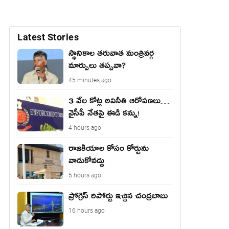
Latest Stories
స్థానికాల తరువాత మంత్రివర్గ
మార్పులు తప్పవా?
45 minutes ago
3 వేల కోట్ల అవినీతి ఆరోపణలు…
వైసీపీ నేతపై ఈడి కన్ను!
4 hours ago
రాజ‌కీయాల కోసం కోర్టును
వాడుకోవ‌ద్దు
5 hours ago
ప్రోగ్రెస్ రిపోర్టు ఇచ్చిన చంద్ర‌బాబు
16 hours ago