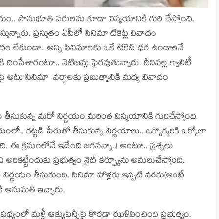
్ణ‌యం.. సానుభూతి ప‌రుల‌ను కూడా విస్మ‌యానికి గురి చేస్తోంది.
స్తున్నారు. ప్ర‌స్తుతం ఏపీలో సినిమా టికెట్ల వివాదం
 లేకుండా.. అన్ని సినిమాల‌కు ఒకే టికెట్ ధ‌ర ఉండాల‌నే
ి దింపేశారంటూ.. నెటిజ‌న్లు ఫైర‌వుతున్నారు. దీనివ‌ల్ల క్వాలిటీ
టు సినిమా వ‌ర్గాల‌కు ప్ర‌బుత్వానికి మ‌ధ్య వివాదం
ు తీసుకున్న మ‌రో నిర్ణ‌యం మ‌రింత విస్మ‌యానికి గురిచేస్తోంది.
లో.. క‌ట్ట‌డి పేరుతో తీసుకున్న నిర్ణ‌యాలు.. ఒక్కొక్క‌రికి ఒక్కోలా
ంది. ఈ క్ర‌మంలోనే ఇదేంది జ‌గ‌న‌న్నా..! అంటూ.. ప్ర‌శ్న‌లు
తిని అరిక‌ట్టేందుకు ప్ర‌భుత్వం నైట్ క‌ర్ఫ్యూను అమ‌లుచేస్తోంది.
ర్ణ‌యం తీసుకుంది. సినిమా హాళ్ల‌కు ఇప్ప‌టి వ‌ర‌కు(అంటే
 కి అనుమ‌తి ఇచ్చారు.
ప‌థ్యంలో మ‌ళ్లీ ఆక్యుపెన్సీపై కొర‌డా ఝ‌ళిపించింది ప్ర‌భుత్వం.