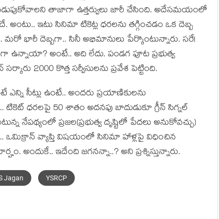
న‌డుపుకోవాల‌ని తాజాగా ఉత్త‌ర్వులు జారీ చేసింది. అదేస‌మ‌యంలో
ిందే. అంటు.. ఇటు సినిమా టికెట్ల ధ‌ర‌ల‌ను త‌గ్గించ‌డం ఒక దెబ్బ
 మ‌రో భారీ దెబ్బ‌గా.. సినీ అభిమానులు పేర్కొంటున్నారు. స‌రే!
ధంగా ఉన్నాయా? అంటే.. అది లేదు. పండ‌గ పూట ప్ర‌భుత్వ
ర్కారు 2000 కొత్త స‌ర్వీసుల‌ను ప్ర‌వేశ పెట్టింది.
టే ఎన్ని సీట్లు ఉంటే.. అంద‌రు ప్ర‌యాణికుల‌ను
టికెట్ ధ‌ర‌ల‌పై 50 శాతం అద‌న‌పు బాదుడుకూ గ్రీన్ సిగ్న‌ల్
న నేప‌థ్యంలో ప్ర‌జ‌ల‌(ప్ర‌భుత్వ దృష్టిలో పేద‌లు అనుకోవ‌చ్చు)
ఒమిక్రాన్ వ్యాప్తి విష‌యంలో సినిమా హాళ్ల‌పై విధించిన
్హం. అందుకే.. ఇదేంది జ‌గ‌న‌న్నా..? అని ప్ర‌శ్నిస్తున్నారు.
S Jagan
YSRCP