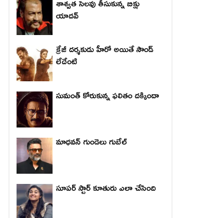
శాశ్వత సెలవు తీసుకున్న బిక్షు
యాదవ్
క్రేజీ దర్శకుడు హీరో అయితే సౌండ్
లేదేంటి
సుమంత్ కోరుకున్న ఫలితం దక్కిందా
మాధ‌వ‌న్ గుండెలు గుబేల్‌
సూపర్ స్టార్ కూతురు ఎలా చేసింది