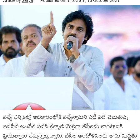
Article by
Satya
Published on: 11:02 am, 13 October 2021
వచ్చే ఎన్నికల్లో అధికారంలోకి వచ్చేస్తామని పదే పదే చెబుతున్న
జనసేన అధినేత పవన్ కల్యాణ్ మెల్లిగా బీసీలను లాగటానికి
ప్రయత్నాలు చేస్తున్నట్లున్నారు. బీసీల ఆందోళనలకు తాను మద్దతు