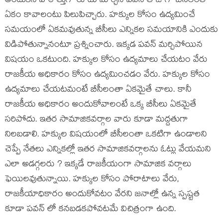
అందుకనే హఠాత్తుగా రూటు మార్చిన పవన్ తాజాగా బీసీలంతా
ఏకం కావాలంటు పిలుపిచ్చారు. హక్కుల కోసం ఉద్యమించే
సమయంలో ఏకమవుతున్న బీసీలు ఎన్నికల సమయానికి ఎందుకు
విడిపోతున్నానంటూ ప్రశ్నించారు. ఇక్కడ పవన్ మర్చిపోయిన
విషయం ఒకటుంది. హక్కుల కోసం ఉద్యమాలు చేయటం వేరు
రాజకీయ అధికారం కోసం ఉద్యమించడం వేరు. హక్కుల కోసం
ఉద్యమాలు చేయటమంటే బీసీలంతా ఏకమైతే చాలు. కానీ
రాజకీయ అధికారం అందుకోవాలంటే ఒక్క బీసీలు ఏకమైతే
సరిపోదు. ఇతర సామాజికవర్గాల వారు కూడా మద్దతుగా
నిలబడాలి. హక్కుల విషయంలో బీసీలంతా ఒకటిగా ఉండాలని
చెప్పే నేతలు ఎన్నికల్లో ఇతర సామాజికవర్గాలను ఓట్లు వేయమని
ఎలా అడగ్గలరు ? ఇక్కడే రాజకీయంగా సామాజిక వర్గాలు
ఫెయిలవుతున్నాయి. హక్కుల కోసం పోరాటాలు వేరు,
రాజకీయాధికారం అందుకోవటం వేరని జనాల్లో ఉన్న స్పష్టత
కూడా పవన్ లో కనబడకపోవటమే విచిత్రంగా ఉంది.