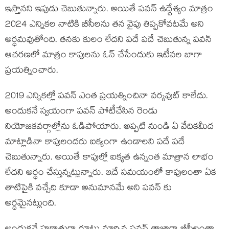
ఇస్తానని ఇపుడు చెబుతున్నారు. అయితే పవన్ ఉద్దేశ్యం మాత్రం
2024 ఎన్నికల నాటికి బీసీలను తన వైపు తిప్పకోవటమే అని
అర్ధమవుతోంది. తనకు కులం లేదని పదే పదే చెబుతున్న పవన్
ఆచరణలో మాత్రం కాపులను ఓన్ చేసేందుకు ఇటీవల బాగా
ప్రయత్నించారు.
2019 ఎన్నికల్లో పవన్ ఎంత ప్రయత్నించినా వర్కవుట్ కాలేదు.
అందుకనే స్వయంగా పవన్ పోటీచేసిన రెండు
నియోజకవర్గాల్లోను ఓడిపోయారు. అప్పటి నుండి ఏ వేదికమీద
మాట్లాడినా కాపులందరు ఐక్యంగా ఉండాలని పదే పదే
చెబుతున్నారు. అయితే కాపుల్లో ఐక్యత ఉన్నంత మాత్రాన లాభం
లేదని అర్థం చేస్తున్నట్లున్నారు. ఇదే సమయంలో కాపులంతా ఏక
తాటిపైకి వచ్చేది కూడా అనుమానమే అని పవన్ కు
అర్ధమైనట్లుంది.