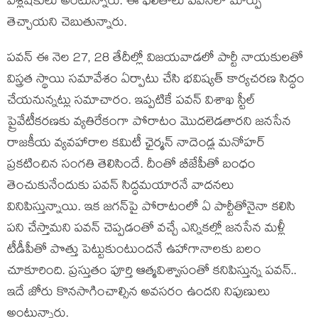
విశ్లేష‌కులు అంటున్నారు. ఈ ఫ‌లితాలు ప‌వ‌న్‌లో మార్పు
తెచ్చాయ‌ని చెబుతున్నారు.
ప‌వ‌న్ ఈ నెల 27, 28 తేదీల్లో విజ‌య‌వాడ‌లో పార్టీ నాయ‌కుల‌తో
విస్త్రత స్థాయి స‌మావేశం ఏర్పాటు చేసి భ‌విష్య‌త్ కార్య‌చ‌ర‌ణ సిద్ధం
చేయ‌నున్న‌ట్లు స‌మాచారం. ఇప్ప‌టికే ప‌వ‌న్ విశాఖ స్టీల్
ప్రైవేటీక‌ర‌ణ‌కు వ్య‌తిరేకంగా పోరాటం మొద‌లెడ‌తార‌ని జ‌న‌సేన
రాజ‌కీయ వ్య‌వ‌హారాల క‌మిటీ ఛైర్మ‌న్ నాదెండ్ల మ‌నోహ‌ర్
ప్ర‌క‌టించిన సంగ‌తి తెలిసిందే. దీంతో బీజేపీతో బంధం
తెంచుకునేందుకు ప‌వ‌న్ సిద్ధ‌మ‌యార‌నే వాద‌న‌లు
వినిపిస్తున్నాయి. ఇక జ‌గ‌న్‌పై పోరాటంలో ఏ పార్టీతోనైనా క‌లిసి
పని చేస్తామ‌ని ప‌వ‌న్ చెప్ప‌డంతో వ‌చ్చే ఎన్నిక‌ల్లో జ‌న‌సేన మ‌ళ్లీ
టీడీపీతో పొత్తు పెట్టుకుంటుంద‌నే ఉహాగానాల‌కు బలం
చూకూరింది. ప్ర‌స్తుతం పూర్తి ఆత్మ‌విశ్వాసంతో క‌నిపిస్తున్న ప‌వ‌న్‌..
ఇదే జోరు కొన‌సాగించాల్సిన అవ‌స‌రం ఉంద‌ని నిపుణులు
అంటున్నారు.