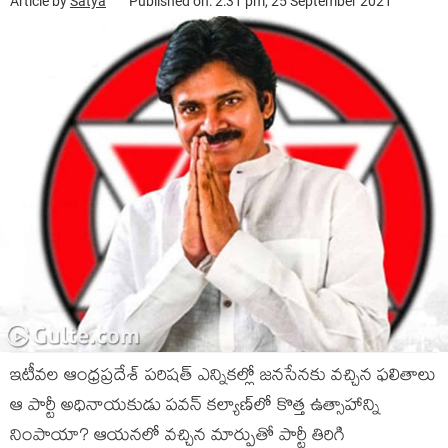
Article by
Satya
Published on: 2:31 pm, 25 September 2021
ఇటీవ‌ల ఆంధ్ర‌ప్ర‌దేశ్ ప‌రిష‌త్ ఎన్నిక‌ల్లో జ‌న‌సేన‌కు వ‌చ్చిన ఫ‌లితాలు
ఆ పార్టీ అధినాయ‌కుడు పవ‌న్ క‌ల్యాణ్‌లో కొత్త ఉత్సాహాన్ని
నింపాయా? ఆయ‌న‌లో వ‌చ్చిన మార్పుతో పార్టీ తిరిగి