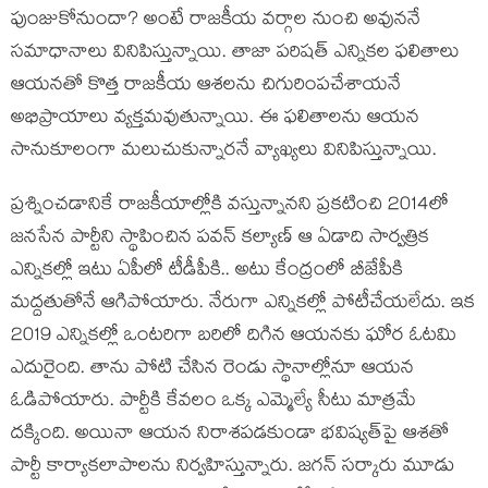
పుంజుకోనుందా? అంటే రాజ‌కీయ వ‌ర్గాల నుంచి అవున‌నే
స‌మాధానాలు వినిపిస్తున్నాయి. తాజా ప‌రిష‌త్ ఎన్నిక‌ల ఫ‌లితాలు
ఆయ‌న‌తో కొత్త రాజ‌కీయ ఆశ‌ల‌ను చిగురింప‌చేశాయ‌నే
అభిప్రాయాలు వ్య‌క్త‌మ‌వుతున్నాయి. ఈ ఫ‌లితాల‌ను ఆయ‌న
సానుకూలంగా మ‌లుచుకున్నార‌నే వ్యాఖ్య‌లు వినిపిస్తున్నాయి.
ప్ర‌శ్నించ‌డానికే రాజ‌కీయాల్లోకి వ‌స్తున్నాన‌ని ప్ర‌క‌టించి 2014లో
జ‌న‌సేన పార్టీని స్థాపించిన ప‌వ‌న్ క‌ల్యాణ్ ఆ ఏడాది సార్వ‌త్రిక
ఎన్నిక‌ల్లో ఇటు ఏపీలో టీడీపీకి.. అటు కేంద్రంలో బీజేపీకి
మ‌ద్ద‌తుతోనే ఆగిపోయారు. నేరుగా ఎన్నిక‌ల్లో పోటీచేయ‌లేదు. ఇక
2019 ఎన్నిక‌ల్లో ఒంట‌రిగా బరిలో దిగిన ఆయ‌న‌కు ఘోర ఓట‌మి
ఎదురైంది. తాను పోటి చేసిన రెండు స్థానాల్లోనూ ఆయ‌న
ఓడిపోయారు. పార్టీకి కేవ‌లం ఒక్క ఎమ్మెల్యే సీటు మాత్ర‌మే
ద‌క్కింది. అయినా ఆయ‌న నిరాశ‌ప‌డ‌కుండా భ‌విష్య‌త్‌పై ఆశ‌తో
పార్టీ కార్యాక‌లాపాల‌ను నిర్వ‌హిస్తున్నారు. జ‌గ‌న్ స‌ర్కారు మూడు