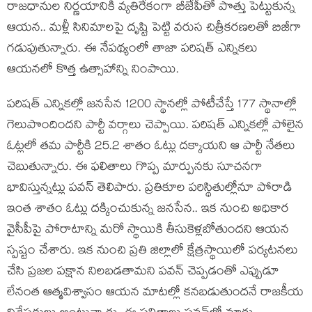
రాజ‌ధానుల నిర్ణ‌యానికి వ్య‌తిరేకంగా బీజేపీతో పొత్తు పెట్టుకున్న
ఆయ‌న‌.. మ‌ళ్లీ సినిమాల‌పై దృష్టి పెట్టి వ‌రుస చిత్రీక‌ర‌ణ‌ల‌తో బిజీగా
గ‌డుపుతున్నారు. ఈ నేప‌థ్యంలో తాజా ప‌రిష‌త్ ఎన్నిక‌లు
ఆయ‌న‌లో కొత్త ఉత్సాహాన్ని నింపాయి.
ప‌రిష‌త్ ఎన్నిక‌ల్లో జ‌న‌సేన 1200 స్థాన‌ల్లో పోటీచేస్తే 177 స్థానాల్లో
గెలుపొందింద‌ని పార్టీ వ‌ర్గాలు చెప్పాయి. ప‌రిష‌త్ ఎన్నిక‌ల్లో పోలైన
ఓట్ల‌లో త‌మ పార్టీకి 25.2 శాతం ఓట్లు ద‌క్కాయ‌ని ఆ పార్టీ నేత‌లు
చెబుతున్నారు. ఈ ఫ‌లితాలు గొప్ప మార్పున‌కు సూచ‌న‌గా
భావిస్తున్న‌ట్లు ప‌వ‌న్ తెలిపారు. ప్ర‌తికూల ప‌రిస్థితుల్లోనూ పోరాడి
ఇంత శాతం ఓట్లు ద‌క్కించుకున్న జ‌న‌సేన‌.. ఇక నుంచి అధికార
వైసీపీపై పోరాటాన్ని మ‌రో స్థాయికి తీసుకెళ్ల‌బోతుంద‌ని ఆయ‌న
స్ప‌ష్టం చేశారు. ఇక నుంచి ప్ర‌తి జిల్లాలో క్షేత్ర‌స్థాయిలో ప‌ర్య‌ట‌న‌లు
చేసి ప్ర‌జ‌ల ప‌క్షాన నిల‌బ‌డ‌తామ‌ని ప‌వ‌న్ చెప్ప‌డంతో ఎప్పుడూ
లేనంత ఆత్మ‌విశ్వాసం ఆయ‌న మాటల్లో క‌న‌బ‌డుతుంద‌నే రాజ‌కీయ