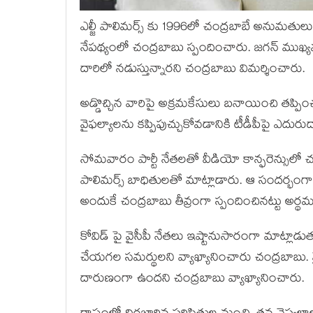
ఎల్జీ పాలిమర్స్ కు 1996లో చంద్రబాబే అనుమతుల
నేపథ్యంలో చంద్రబాబు స్పందించారు. జగన్ ముఖ్య
దారిలో నడుస్తున్నారని చంద్రబాబు విమర్శించారు.
అడ్డొచ్చిన వారిపై అక్రమకేసులు బనాయించి తప్పి
వైఫల్యాలను కప్పిపుచ్చుకోవడానికి టీడీపీపై ఎదురుదాడ
సోమవారం పార్టీ నేతలతో వీడియో కాన్ఫరెన్సులో చ
పాలిమర్స్ బాధితులతో మాట్లాడారు. ఆ సందర్భంగా 
అందుకే చంద్రబాబు తీవ్రంగా స్పందించినట్టు అర్థ
కోవిడ్ పై వైసీపీ నేతలు ఇష్టానుసారంగా మాట్లాడుతు
చేయగల సమర్థులని వ్యాఖ్యానించారు చంద్రబాబు. వైస
దారుణంగా ఉందని చంద్రబాబు వ్యాఖ్యానించారు.