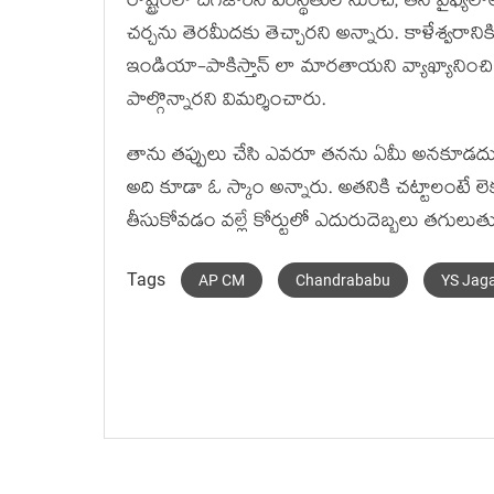
రాష్ట్రంలో దిగజారిన పరిస్థితుల నుంచి, తన వైఫ్
చర్చను తెరమీదకు తెచ్చారని అన్నారు. కాళేశ్వరాని
ఇండియా-పాకిస్తాన్ లా మారతాయని వ్యాఖ్యానించి దీక
పాల్గొన్నారని విమర్శించారు.
తాను తప్పులు చేసి ఎవరూ తనను ఏమీ అనకూడదు అను
అది కూడా ఓ స్కాం అన్నారు. అతనికి చట్టాలంటే లె
తీసుకోవడం వల్లే కోర్టులో ఎదురుదెబ్బలు తగులుత
Tags
AP CM
Chandrababu
YS Jag