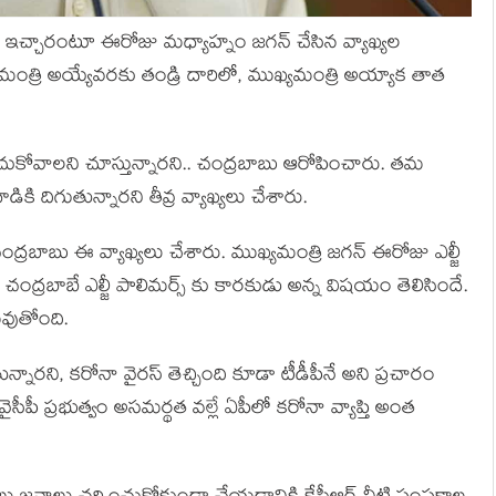
ు ఇచ్చారంటూ ఈరోజు మధ్యాహ్నం జగన్ చేసిన వ్యాఖ్యల
మంత్రి అయ్యేవరకు తండ్రి దారిలో, ముఖ్యమంత్రి అయ్యాక తాత
ంచుకోవాలని చూస్తున్నారని.. చంద్రబాబు ఆరోపించారు. తమ
ికి దిగుతున్నారని తీవ్ర వ్యాఖ్యలు చేశారు.
ంద్రబాబు ఈ వ్యాఖ్యలు చేశారు. ముఖ్యమంత్రి జగన్ ఈరోజు ఎల్జీ
చంద్రబాబే ఎల్జీ పాలిమర్స్ కు కారకుడు అన్న విషయం తెలిసిందే.
మవుతోంది.
న్నారని, కరోనా వైరస్ తెచ్చింది కూడా టీడీపీనే అని ప్రచారం
ీపీ ప్రభుత్వం అసమర్థత వల్లే ఏపీలో కరోనా వ్యాప్తి అంత