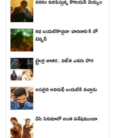
కనకం కురిపిస్తున్న కొరియన్ దెయ్యం
కథ బయటికొచ్చినా 'వారణాసి'కి నో
టెన్షన్
ట్రైలర్ల జాతర... విజేత ఎవరు దొర
అసలైన అనిరుధ్ బయటికి వచ్చాడు
డిసి సినిమాలో అంత విశేషముందా