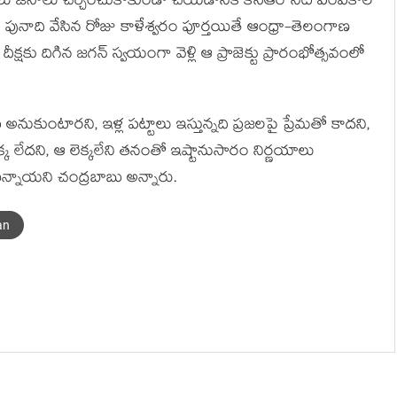
యలాలు జనాలు చర్చించుకోకుండా చేయడానికి కేసీఆర్ నీటి పంపకాల
కి పునాది వేసిన రోజు కాళేశ్వరం పూర్తయితే ఆంధ్రా-తెలంగాణ
్షకు దిగిన జగన్ స్వయంగా వెళ్లి ఆ ప్రాజెక్టు ప్రారంభోత్సవంలో
కుంటారని, ఇళ్ల పట్టాలు ఇస్తున్నది ప్రజలపై ప్రేమతో కాదని,
క్క లేదని, ఆ లెక్కలేని తనంతో ఇష్టానుసారం నిర్ణయాలు
ున్నాయని చంద్రబాబు అన్నారు.
an