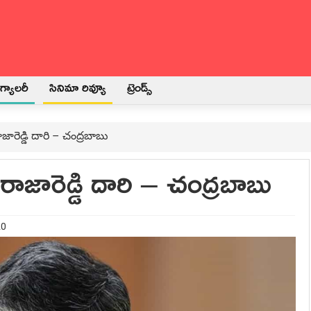
్యాలరీ
సినిమా రివ్యూ
ట్రెండ్స్
ారెడ్డి దారి – చంద్రబాబు
ాజారెడ్డి దారి – చంద్రబాబు
20