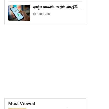
ఛార్జీల బాదుడు వాళ్లకు మాత్రమే…
16 hours ago
Most Viewed