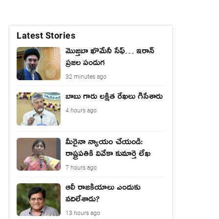
Latest Stories
మొజ్తబా ఖొమేనీ సేఫ్… ఇరాన్
ప్రజల పండుగ
32 minutes ago
బాబు గారు లక్షిత రేఖలు గీసేశారు
4 hours ago
మీరైనా న్యాయం చేయండి:
రాష్ట్ర‌ప‌తికి వివేకా కుమార్తె లేఖ‌
7 hours ago
ఆలీ రాజకీయాలు ఎందుకు
వదిలేశాడు?
13 hours ago