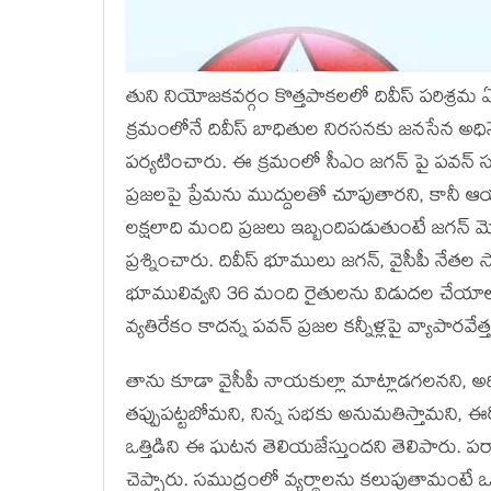
తుని నియోజకవర్గం కొత్తపాకలలో దివీస్‌ పరిశ్ర
క్రమంలోనే దివీస్ బాధితుల నిరసనకు జనసేన అధి
పర్యటించారు. ఈ క్రమంలో సీఎం జగన్ పై పవన్ సం
ప్రజలపై ప్రేమను ముద్దులతో చూపుతారని, కానీ 
లక్షలాది మంది ప్రజలు ఇబ్బందిపడుతుంటే జగన్ 
ప్రశ్నించారు. దివీస్ భూములు జగన్, వైసీపీ నేతల సొ
భూములివ్వని 36 మంది రైతులను విడుదల చేయాలని
వ్యతిరేకం కాదన్న పవన్ ప్రజల కన్నీళ్లపై వ్యాపార
తాను కూడా వైసీపీ నాయకుల్లా మాట్లాడగలనని, అ
తప్పుపట్టబోమని, నిన్న సభకు అనుమతిస్తామని, ఈ
ఒత్తిడిని ఈ ఘటన తెలియజేస్తుందని తెలిపారు. పర
చెప్పారు. సముద్రంలో వ్యర్థాలను కలుపుతామంటే ఒ