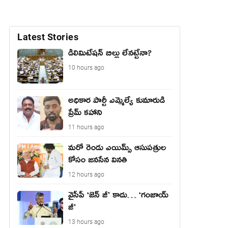
Latest Stories
డీలిమిటేషన్ బిల్లు లేన‌ట్టేనా?
10 hours ago
అధికార పార్టీ ఎమ్మెల్యే కుమారుడి
ప్రేమ్ కహాని
11 hours ago
మరో రెండు ఎయిమ్స్ ఆసుపత్రుల
కోసం జనసేన వినతి
12 hours ago
వైసీపీ ‘జెన్ జీ’ కాదు… ‘గంజాయ్
జీ’
13 hours ago