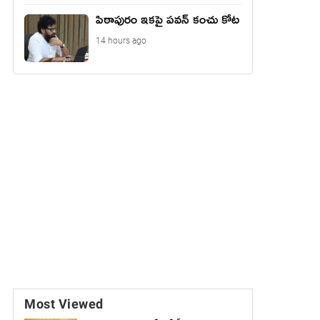
పిఠాపురం ఇకపై పవన్ కంచు కోట
14 hours ago
Most Viewed