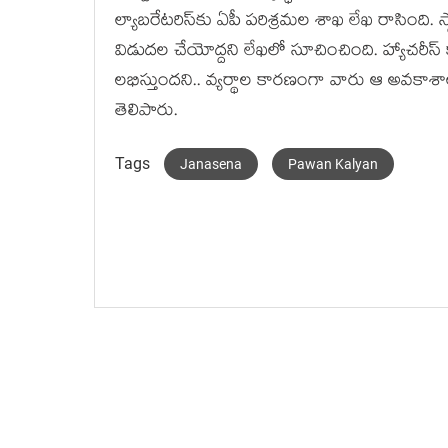
ల్యాబరేటరిస్‌కు ఏపీ పరిశ్రమల శాఖ లేఖ రాసింది.
విడుదల చేయోద్దని లేఖలో సూచించింది. హ్యాచరీస్
లభిస్తుందని.. వ్యర్థాల కారణంగా వారు ఆ అవకాశాలు 
తెలిపారు.
Tags
Janasena
Pawan Kalyan