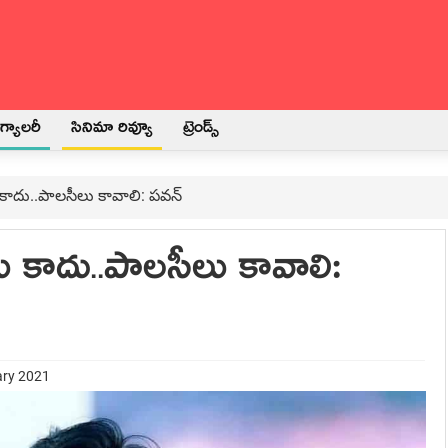
్యాలరీ
సినిమా రివ్యూ
ట్రెండ్స్
కాదు..పాలసీలు కావాలి: పవన్
 కాదు..పాలసీలు కావాలి:
ary 2021