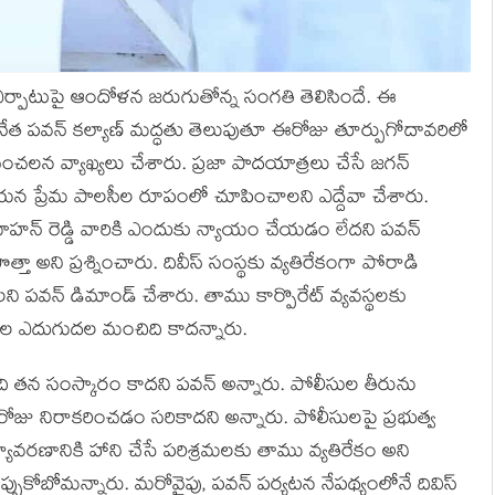
మ ఏర్పాటుపై ఆందోళన జరుగుతోన్న సంగతి తెలిసిందే. ఈ
నేత పవన్ కల్యాణ్‌ మద్ధతు తెలుపుతూ ఈరోజు తూర్పుగోదావరిలో
చలన వ్యాఖ్యలు చేశారు. ప్రజా పాదయాత్రలు చేసే జగన్
ఆయన ప్రేమ పాలసీల రూపంలో చూపించాలని ఎద్దేవా చేశారు.
మోహన్ రెడ్డి వారికి ఎందుకు న్యాయం చేయడం లేదని పవన్
త్తా అని ప్రశ్నించారు. దివీస్ సంస్థకు వ్యతిరేకంగా పోరాడి
 పవన్ డిమాండ్ చేశారు. తాము కార్పొరేట్ వ్యవస్థలకు
వేత్తల ఎదుగుదల మంచిది కాదన్నారు.
ది తన సంస్కారం కాదని పవన్ అన్నారు. పోలీసుల తీరును
రోజు నిరాకరించడం సరికాదని అన్నారు. పోలీసులపై ప్రభుత్వ
్యావరణానికి హాని చేసే పరిశ్రమలకు తాము వ్యతిరేకం అని
ప్పుకోబోమన్నారు. మరోవైపు, పవన్ పర్యటన నేపథ్యంలోనే దివిస్