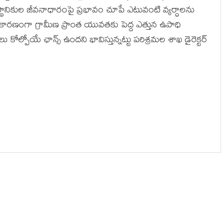
 స్థానికుల జీవనాధారంపై ప్రభావం చూపే ఎటువంటి వ్యర్ధాలను
 కారణంగా గ్రామీణ ప్రాంత యువతకు పెద్ద ఎత్తున ఉపాధి
కోల్పోయే ఛాన్స్ ఉందని భావిస్తున్నట్టు పరిశ్రమల శాఖ డైరెక్టర్