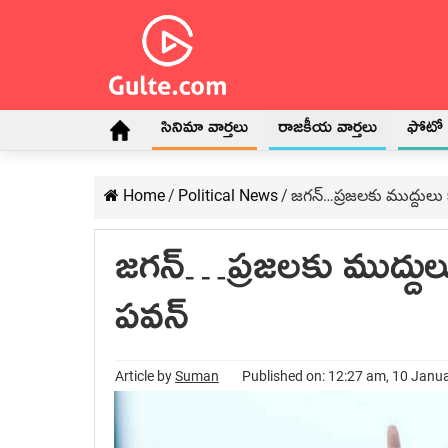
సినిమా వార్తలు
రాజకీయ వార్తలు
ఫోటో గ
Home
/
Political News
/
జగన్…ప్రజలకు ముద్దులు 
జగన్…ప్రజలకు ముద్దులు
పవన్
Article by
Suman
Published on: 12:27 am, 10 Janu