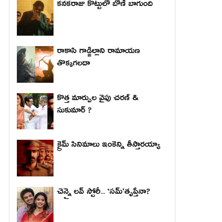
కనకరాజు కొట్టులో బోణీ బాగుంది
రాకాసి గాడ్జిల్లాని రామాయణ
తొక్కగలదా
కొత్త మార్పుల వైపు చరణ్ &
సుకుమార్ ?
క్రైమ్ సినిమాలు ఇంకెన్ని తీస్తారయ్యా
చెన్నై లవ్ స్టోరీ... ‘సమ్’తృప్తేనా?