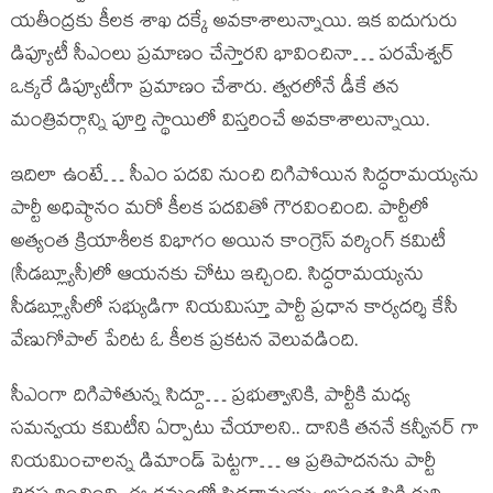
యతీంద్రకు కీలక శాఖ దక్కే అవకాశాలున్నాయి. ఇక ఐదుగురు
డిప్యూటీ సీఎంలు ప్రమాణం చేస్తారని భావించినా… పరమేశ్వర్
ఒక్కరే డిప్యూటీగా ప్రమాణం చేశారు. త్వరలోనే డీకే తన
మంత్రివర్గాన్ని పూర్తి స్థాయిలో విస్తరించే అవకాశాలున్నాయి.
ఇదిలా ఉంటే… సీఎం పదవి నుంచి దిగిపోయిన సిద్ధరామయ్యను
పార్టీ అధిష్ఠానం మరో కీలక పదవితో గౌరవించింది. పార్టీలో
అత్యంత క్రియాశీలక విభాగం అయిన కాంగ్రెస్ వర్కింగ్ కమిటీ
(సీడబ్ల్యూసీ)లో ఆయనకు చోటు ఇచ్చింది. సిద్ధరామయ్యను
సీడబ్ల్యూసీలో సభ్యుడిగా నియమిస్తూ పార్టీ ప్రధాన కార్యదర్శి కేసీ
వేణుగోపాల్ పేరిట ఓ కీలక ప్రకటన వెలువడింది.
సీఎంగా దిగిపోతున్న సిద్దూ… ప్రభుత్వానికి, పార్టీకి మధ్య
సమన్వయ కమిటీని ఏర్పాటు చేయాలని.. దానికి తననే కన్వీనర్ గా
నియమించాలన్న డిమాండ్ పెట్టగా… ఆ ప్రతిపాదనను పార్టీ