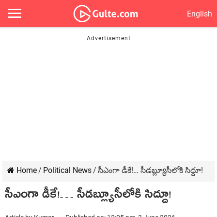
English
Home
/
Political News
/
సీఎంగా డీకే!… సీడబ్ల్యూసీలోకి సిద్దూ!
సీఎంగా డీకే!… సీడబ్ల్యూసీలోకి సిద్దూ!