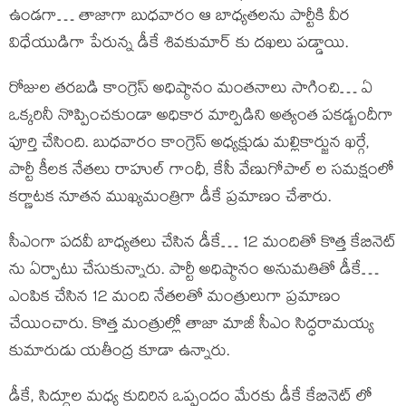
ఉండగా… తాజాగా బుధవారం ఆ బాధ్యతలను పార్టీకి వీర
విధేయుడిగా పేరున్న డీకే శివకుమార్ కు దఖలు పడ్డాయి.
రోజుల తరబడి కాంగ్రెస్ అధిష్ఠానం మంతనాలు సాగించి… ఏ
ఒక్కరినీ నొప్పించకుండా అధికార మార్పిడిని అత్యంత పకడ్బందీగా
పూర్తి చేసింది. బుధవారం కాంగ్రెస్ అధ్యక్షుడు మల్లికార్జున ఖర్గే,
పార్టీ కీలక నేతలు రాహుల్ గాంధీ, కేసీ వేణుగోపాల్ ల సమక్షంలో
కర్ణాటక నూతన ముఖ్యమంత్రిగా డీకే ప్రమాణం చేశారు.
సీఎంగా పదవీ బాధ్యతలు చేసిన డీకే… 12 మందితో కొత్త కేబినెట్
ను ఏర్పాటు చేసుకున్నారు. పార్టీ అధిష్ఠానం అనుమతితో డీకే…
ఎంపిక చేసిన 12 మంది నేతలతో మంత్రులుగా ప్రమాణం
చేయించారు. కొత్త మంత్రుల్లో తాజా మాజీ సీఎం సిద్ధరామయ్య
కుమారుడు యతీంద్ర కూడా ఉన్నారు.
డీకే, సిద్దూల మధ్య కుదిరిన ఒప్పందం మేరకు డీకే కేబినెట్ లో