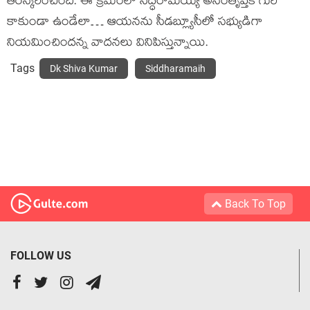
తిరస్కరించింది. ఈ క్రమంలో సిద్ధరామయ్య అసంతృప్తికి గురి
కాకుండా ఉండేలా… ఆయనను సీడబ్ల్యూసీలో సభ్యుడిగా
నియమించిందన్న వాదనలు వినిపిస్తున్నాయి.
Tags
Dk Shiva Kumar
Siddharamaih
Back To Top
FOLLOW US