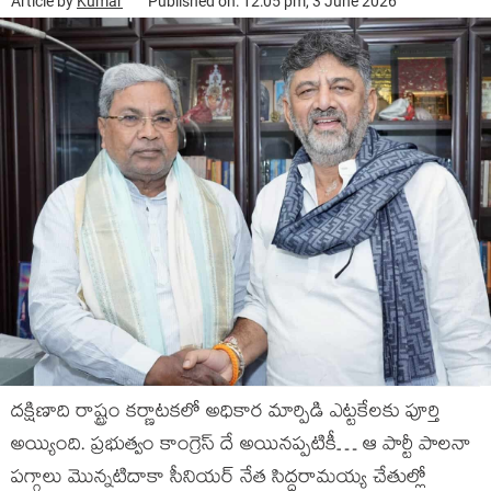
Article by
Kumar
Published on: 12:05 pm, 3 June 2026
దక్షిణాది రాష్ట్రం కర్ణాటకలో అధికార మార్పిడి ఎట్టకేలకు పూర్తి
అయ్యింది. ప్రభుత్వం కాంగ్రెస్ దే అయినప్పటికీ… ఆ పార్టీ పాలనా
పగ్గాలు మొన్నటిదాకా సీనియర్ నేత సిద్ధరామయ్య చేతుల్లో