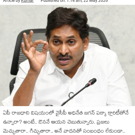
Article by
Kumar
Published on: 1:14 am, 22 May 2026
ఏపీ రాజ‌ధాని విష‌యంలో వైసీపీ అధినేత జ‌గ‌న్ ప‌క్కా క్లారిటీతోనే
ఉన్నారా? అంటే.. ఔన‌నే ఆయ‌న చెబుతున్నారు. ప్ర‌జ‌లు
మెచ్చుతారా.. గిచ్చుతారా.. అనే వాద‌న‌తో సంబంధం లేకుండా..