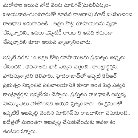
మ‌రోసారి ఆయ‌న నోటి వెంట మావిగ‌న్‌(మ‌చిలీప‌ట్నం-
విజ‌య‌వాడ‌-గుంటూరుతో కూడిన రాజ‌ధాని) మాటే వినిపించింది.
రాజ‌ధాని అమ‌రావ‌తికి .. ల‌క్ష‌ల కోట్ల రూపాయ‌ల‌ను వృధా
చేస్తున్నార‌ని.. అస‌లు ఎప్ప‌టికీ రాజ‌ధాని అనేది లేకుండా
చేస్తున్నార‌ని కూడా ఆయ‌న వ్యాఖ్యానించారు.
ఇప్ప‌టి వ‌ర‌కు 14 ల‌క్ష‌ల కోట్ల రూపాయ‌ల‌ను ప్ర‌భుత్వం అప్పులు
చేసింద‌ని.. భ‌వ‌నాల‌కు భారీ ఎత్తున చెల్లించి.. కాంట్రాక్ట‌ర్ల‌ను
పోషిస్తున్నార‌ని తెలిపారు. హైద‌రాబాద్‌లో అప్ప‌టి కేసీఆర్
ప్ర‌భుత్వం నిర్మించిన స‌చివాల‌యానికి కూడా ఇంత పెద్ద ఎత్తున
కాంట్రాక్ట‌ర్ల‌కు ఇవ్వ‌లేద‌ని చెప్పారు. ప్ర‌స్తుతం రాజ‌ధానికి ఇస్తున్న
సొమ్ము ఎటు పోతోంద‌ని ఆయ‌న ప్ర‌శ్నించారు. ఈ క్ర‌మంలో
ఇప్ప‌టికే అభివృద్ధి చెందిన మావిగ‌న్‌ను రాజ‌ధానిగా చేసుకుంటే..
ఐదేళ్ల‌లో మ‌రింత‌గా అభివృద్ధి చేసుకునేందుకు అవ‌కాశం
ఉంటుంద‌న్నారు.