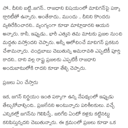
సో.. దీనిని బ‌ట్టి..జ‌గ‌న్‌.. రాజ‌ధాని విష‌యంలో మావిగ‌న్‌పై ప‌క్కా
క్లారిటీతో ఉన్నారు. అంతేకాదు.. ముందు .. దీనిని కొంద‌రు
వ్య‌తిరేకించార‌ని.. వ్యంగ్యంగా కూడా మాట్లాడార‌ని ఆయ‌న
అన్నారు. కానీ, ఇప్పుడు.. భారీ ఎత్తున త‌మ మాట‌కు ప్ర‌జ‌ల నుంచి
మ‌ద్ద‌తు వ‌స్తోంద‌ని చెప్పారు. అన్నీ ఆలోచించే మావిగ‌న్ ప్ర‌కట‌న
చేశామ‌న్నారు. చంద్ర‌బాబు చెబుతున్న అమ‌రావతి ఎప్ప‌టికీ పూర్తి
కాద‌ని.. దాని వ‌ల్ల రాష్ట్ర ప్ర‌జ‌ల‌కు ఎప్ప‌టికీ రాజ‌ధాని
అందుబాటులోకి రాద‌ని కూడా తేల్చి చెప్పారు.
ప్ర‌జ‌లు ఏం చేస్తారు
ఇక‌, జ‌గ‌న్ నిర్ణ‌యం ఇంత ప‌క్కాగా ఉన్న నేప‌థ్యంలో ఇప్పుడు
తేల్చుకోవాల్సింది.. ప్ర‌జ‌లేన‌ని అంటున్నారు ప‌రిశీల‌కులు. వ‌చ్చే
ఎన్నిక‌ల్లో జ‌గ‌న్‌ను గెలిపిస్తే.. జ‌రిగేది ఏంటో క‌ళ్ల‌కు క‌ట్టిన‌ట్టు
క‌నిపిస్తున్న‌ద‌ని చెబుతున్నారు. ఈ క్ర‌మంలో ప్ర‌జ‌లు కూడా ఒక