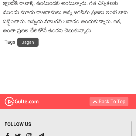
క్లారిటీకి రావాల్సి ఉంటుంద‌ని అంటున్నారు. గత ఎన్నిక‌ల‌కు
ముందు మూడు రాజ‌ధానులు అన్న జ‌గ‌న్‌ను ప్ర‌జ‌లు ఇంటి బాట
ప‌ట్టించారు. ఇప్పుడు మావిగ‌న్ నినాదం అందుకున్నారు. ఇక‌,
అంతా ప్ర‌జ‌ల చేతిలోనే ఉంద‌ని చెబుతున్నారు.
Tags
Jagan
Back To Top
FOLLOW US