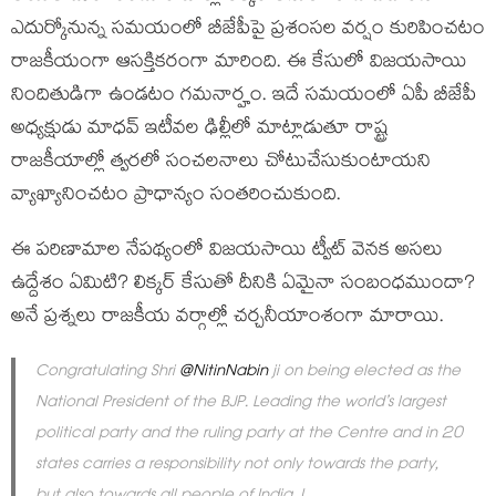
ఎదుర్కోనున్న సమయంలో బీజేపీపై ప్రశంసల వర్షం కురిపించటం
రాజకీయంగా ఆసక్తికరంగా మారింది. ఈ కేసులో విజయసాయి
నిందితుడిగా ఉండటం గమనార్హం. ఇదే సమయంలో ఏపీ బీజేపీ
అధ్యక్షుడు మాధవ్ ఇటీవల ఢిల్లీలో మాట్లాడుతూ రాష్ట్ర
రాజకీయాల్లో త్వరలో సంచలనాలు చోటుచేసుకుంటాయని
వ్యాఖ్యానించటం ప్రాధాన్యం సంతరించుకుంది.
ఈ పరిణామాల నేపథ్యంలో విజయసాయి ట్వీట్ వెనక అసలు
ఉద్దేశం ఏమిటి? లిక్కర్ కేసుతో దీనికి ఏమైనా సంబంధముందా?
అనే ప్రశ్నలు రాజకీయ వర్గాల్లో చర్చనీయాంశంగా మారాయి.
Congratulating Shri
@NitinNabin
ji on being elected as the
National President of the BJP. Leading the world’s largest
political party and the ruling party at the Centre and in 20
states carries a responsibility not only towards the party,