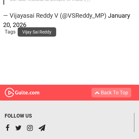
but also towards all people of India. I…
— Vijayasai Reddy V (@VSReddy_MP)
January
20, 2026
Tags
Vijay Sai Reddy
Back To Top
FOLLOW US