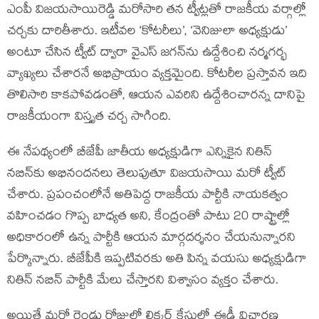
ఎంపీ విజయసాయిరెడ్డి మరోసారి తన ట్వీట్లతో రాజకీయ వర్గాల్లో
చర్చకు దారితీశారు. ఇటీవల ‘కోటరీలు’, ‘వెనిజులా అధ్యక్షుడు’
అంటూ చేసిన ట్వీట్‌ ద్వారా వైఎస్ జగన్‌ను ఉద్దేశించి నర్మగర్భ
వ్యాఖ్యలు చేశారనే అభిప్రాయం వ్యక్తమైంది. కోటరీల ప్రస్తావన ఇది
తొలిసారి కాకపోవడంతో, ఆయన ఎవరిని ఉద్దేశించారన్న దానిపై
రాజకీయంగా విస్తృత చర్చ సాగింది.
ఈ నేపథ్యంలో బీజేపీ జాతీయ అధ్యక్షుడిగా ఎన్నికైన నితిన్
నబిన్‌కు అభినందనలు తెలుపుతూ విజయసాయి మరో ట్వీట్
చేశారు. ప్రపంచంలోనే అతిపెద్ద రాజకీయ పార్టీకి నాయకత్వం
వహించడం గొప్ప బాధ్యత అని, కేంద్రంతో పాటు 20 రాష్ట్రాల్లో
అధికారంలో ఉన్న పార్టీకి ఆయన మార్గదర్శనం చేయనున్నారని
పేర్కొన్నారు. బీజేపీకి ఇప్పటివరకు అతి పిన్న వయసు అధ్యక్షుడిగా
నితిన్ నబిన్ పార్టీకి మేలు చేస్తారని విశ్వాసం వ్యక్తం చేశారు.
అయితే మరో రెండు రోజుల్లో లిక్కర్ కేసులో ఈడీ విచారణ