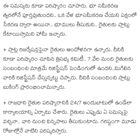
ఈ స‌మ‌స్య‌కు కూడా ప‌రిష్కారం చూపారు. భూ స‌మీక‌ర‌ణ
త్వ‌ర‌లోనే పూర్త‌వుతుందని.. ఒక వేళ భూస‌మీక‌ర‌ణ చేయ‌ని ప‌క్షంలో
సేక‌ర‌ణ ద్వారా అయినా.. భూములు తీసుకుని.. రైతుల‌కు ప్లాట్లు
కేటాయిస్తామ‌ని హామీ ఇచ్చారు.
+ ప్లాట్ల రిజ‌ర్వేష‌న్లపైనా రైతులు ఆందోళ‌న‌గా ఉన్నారు. దీనికి
కూడా ప‌రిష్కారం చూపిన త్రిస‌భ్య క‌మిటీ.. 7 వేల మంది రైతుల‌కు
సంబంధించి మాత్ర‌మే రిజిస్ట్రేష‌న్ పెండింగులో ఉంద‌ని..మిగిలిన
వారికి రిజిస్ట్రేష‌న్ చేస్తున్న‌ట్టు చెప్పారు. దీనికి సంబందించి స్లాట్లు
బుకింగ్ ప్రారంభించామ‌న్నారు.
+ రాజ‌ధాని రైతుల ప‌రిష్కారానికి 24/7 అందుబాటులో ఉండేలా
కార్యాల‌యాన్ని ఏర్పాటు చేశారు. రైతులు ఎప్పుడు ఏ స‌మ‌స్య‌పై
వ‌చ్చినా.. వారి నుంచి విన్న‌పాలు తీసుకుంటారు. గ‌రిష్ఠంగా మూడు
రోజుల్లోనే వాటిని ప‌రిష్క‌రిస్తారు.