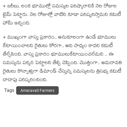
+ జ‌రీబు, లంక భూముల్లో స‌మ‌స్య‌ల ప‌రిష్కారానికి నెల రోజుల
టైమ్‌ పెట్టారు. నెల రోజుల్లో వాటిని కూడా ప‌రిష్క‌రిస్తామ‌ని క‌మిటీ
హామీ ఇచ్చింది.
+ ముఖ్యంగా వాస్తు ప్ర‌కారం.. అనుకూలంగా ఉండే భూములు
కేటాయించాల‌ని రైతులు కోర‌గా.. అది సాధ్యం కాద‌ని క‌మిటీ
తేల్చేసింది. వాస్తు ప్ర‌కారం భూములుకేటాయించ‌లేమ‌ని .. ఈ
స‌మ‌స్య‌ను ప‌క్క‌న పెట్టాలని తేల్చి చెప్పింది. మొత్తంగా.. అమ‌రావ‌తి
రైతులు కొన్నాళ్లుగా డిమాండ్ చేస్తున్న స‌మ‌స్య‌ల‌ను త్రిస‌భ్య క‌మిటీ
దాదాపు ప‌రిష్క‌రించింది.
Tags
Amaravati Farmers