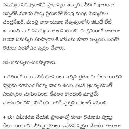
స‌మ‌స్య‌ల ప‌రిష్కారానికి ప్రాధాన్యం ఇచ్చారు. దీనిలో భాగంగా
ఇప్ప‌టికి మూడు సార్లు రైతుల‌తో కేంద్ర మంత్రి పెమ్మ‌సాని
చంద్ర‌శేఖ‌ర్‌, మంత్రి నారాయ‌ణ‌ల నేతృత్వంలోని క‌మిటీ భేటీ
అయింది. వారి స‌మ‌స్య‌లు తెలుసుకుంది. ఈ క్ర‌మంలో తాజాగా
ఆయా స‌మ‌స్య‌ల ప‌రిష్కారానికి హామీలు కూడా ఇచ్చింది. దీంతో
రైతులు సంతోషం వ్య‌క్తం చేశారు.
ఇవీ స‌మ‌స్య‌లు-ప‌రిష్కారాలు..
+ గ‌తంలో రాజ‌ధానికి భూములు ఇచ్చిన రైతుల‌కు కేటాయించిన
ప్లాట్ల‌ను చూపించ‌లేద‌న్న వాద‌న ఉంది. దీనికి త్రిస‌భ్య క‌మిటీ
ప‌రిష్కారం చూపించింది. కేవ‌లం కొంద‌రికి మాత్ర‌మే
చూపించ‌లేదని.. మిగిలిన వారికి ప్లాట్ల‌ను ఎలాట్ చేసింది.
+ భూ స‌మీక‌ర‌ణ చేయ‌ని ప్రాంతాల్లో కూడా రైతుల‌కు ప్లాట్లు
కేటాయించారు. దీనిపై రైతులు ఆవేద‌న వ్యక్తం చేశారు. తాజాగా