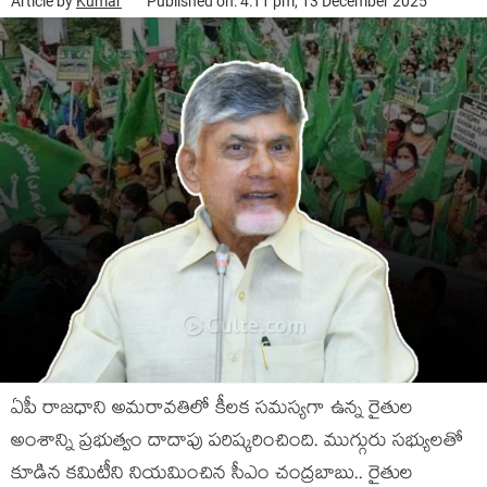
Article by
Kumar
Published on: 4:11 pm, 13 December 2025
ఏపీ రాజ‌ధాని అమ‌రావ‌తిలో కీల‌క స‌మ‌స్య‌గా ఉన్న రైతుల
అంశాన్ని ప్ర‌భుత్వం దాదాపు ప‌రిష్క‌రించింది. ముగ్గురు స‌భ్యుల‌తో
కూడిన క‌మిటీని నియ‌మించిన సీఎం చంద్ర‌బాబు.. రైతుల