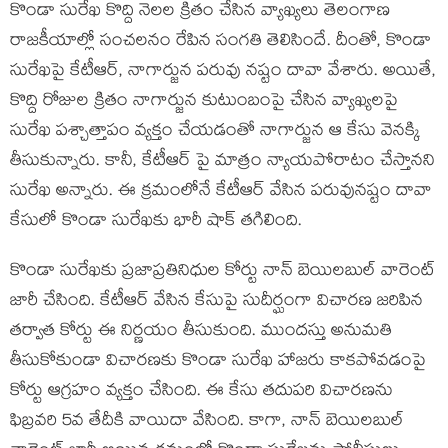
కొండా సురేఖ కొద్ది నెలల క్రితం చేసిన వ్యాఖ్యలు తెలంగాణ
రాజకీయాల్లో సంచలనం రేపిన సంగతి తెలిసిందే. దీంతో, కొండా
సురేఖపై కేటీఆర్, నాగార్జున పరువు నష్టం దావా వేశారు. అయితే,
కొద్ది రోజుల క్రితం నాగార్జున కుటుంబంపై చేసిన వ్యాఖ్యలపై
సురేఖ పశ్చాత్తాపం వ్యక్తం చేయడంతో నాగార్జున ఆ కేసు వెనక్కి
తీసుకున్నారు. కానీ, కేటీఆర్ పై మాత్రం న్యాయపోరాటం చేస్తానని
సురేఖ అన్నారు. ఈ క్రమంలోనే కేటీఆర్ వేసిన పరువునష్టం దావా
కేసులో కొండా సురేఖకు భారీ షాక్ తగిలింది.
కొండా సురేఖకు ప్రజాప్రతినిధుల కోర్టు నాన్ బెయిలబుల్ వారెంట్
జారీ చేసింది. కేటీఆర్ వేసిన కేసుపై సుదీర్ఘంగా విచారణ జరిపిన
తర్వాత కోర్టు ఈ నిర్ణయం తీసుకుంది. ముందస్తు అనుమతి
తీసుకోకుండా విచారణకు కొండా సురేఖ హాజరు కాకపోవడంపై
కోర్టు ఆగ్రహం వ్యక్తం చేసింది. ఈ కేసు తదుపరి విచారణను
ఫిబ్రవరి 5వ తేదీకి వాయిదా వేసింది. కాగా, నాన్ బెయిలబుల్