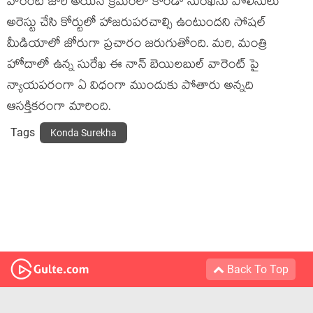
వారెంట్ జారీ అయిన క్రమంలో కొండా సురేఖను పోలీసులు
అరెస్టు చేసి కోర్టులో హాజరుపరచాల్సి ఉంటుందని సోషల్
మీడియాలో జోరుగా ప్రచారం జరుగుతోంది. మరి, మంత్రి
హోదాలో ఉన్న సురేఖ ఈ నాన్ బెయిలబుల్ వారెంట్ పై
న్యాయపరంగా ఏ విధంగా ముందుకు పోతారు అన్నది
ఆసక్తికరంగా మారింది.
Tags
Konda Surekha
Back To Top