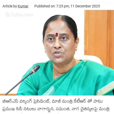
Article by
Kumar
Published on: 7:25 pm, 11 December 2025
బీఆర్ఎస్ వర్కింగ్ ప్రెసిడెంట్, మాజీ మంత్రి కేటీఆర్‌ తో పాటు
ప్రముఖ సినీ నటులు నాగార్జున, సమంత, నాగ చైతన్యలపై మంత్రి