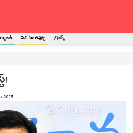
్యాలరీ
సినిమా రివ్యూ
ట్రెండ్స్
ట్!
er 2025