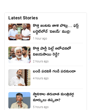
Latest Stories
కొత్త జంట‌కు తాళి బొట్లు… ఫ‌స్ట్
బ‌డ్జెట్‌లోనే `విజ‌య్` ముద్ర‌!
1 hour ago
కొత్త పార్టీ పెట్టే ఆలోచనలో
విజయసాయి రెడ్డి?
2 hours ago
బండి పదవికి గండి పడనుందా
4 hours ago
స్థానికాల తరువాత మంత్రివర్గ
మార్పులు తప్పవా?
5 hours ago