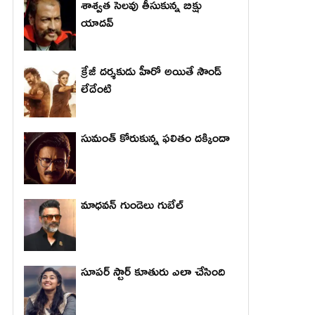
శాశ్వత సెలవు తీసుకున్న బిక్షు
యాదవ్
క్రేజీ దర్శకుడు హీరో అయితే సౌండ్
లేదేంటి
సుమంత్ కోరుకున్న ఫలితం దక్కిందా
మాధ‌వ‌న్ గుండెలు గుబేల్‌
సూపర్ స్టార్ కూతురు ఎలా చేసింది