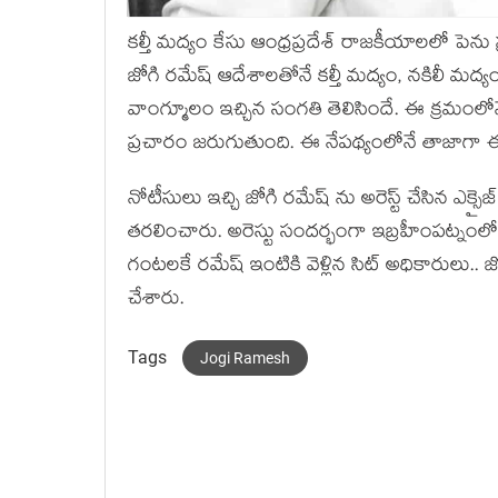
కల్తీ మద్యం కేసు ఆంధ్రప్రదేశ్ రాజకీయాలలో పెను 
జోగి రమేష్ ఆదేశాలతోనే కల్తీ మద్యం, నకిలీ మద్
వాంగ్మూలం ఇచ్చిన సంగతి తెలిసిందే. ఈ క్రమంలోన
ప్రచారం జరుగుతుంది. ఈ నేపథ్యంలోనే తాజాగా ఈ
నోటీసులు ఇచ్చి జోగి రమేష్ ను అరెస్ట్ చేసి
తరలించారు. అరెస్టు సందర్భంగా ఇబ్రహీంపట్నంల
గంటలకే రమేష్ ఇంటికి వెళ్లిన సిట్ అధికారులు..
చేశారు.
Tags
Jogi Ramesh