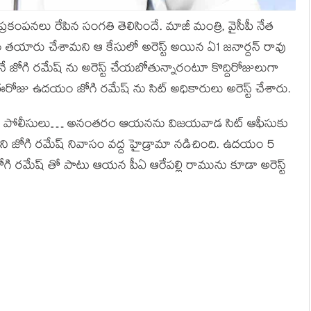
ప్రకంపనలు రేపిన సంగతి తెలిసిందే. మాజీ మంత్రి, వైసీపీ నేత
యం తయారు చేశామని ఆ కేసులో అరెస్ట్ అయిన ఏ1 జనార్దన్ రావు
ే జోగి రమేష్ ను అరెస్ట్ చేయబోతున్నారంటూ కొద్దిరోజులుగా
రోజు ఉదయం జోగి రమేష్ ను సిట్ అధికారులు అరెస్ట్ చేశారు.
న ఎక్సైజ్ పోలీసులు… అనంతరం ఆయనను విజయవాడ సిట్ ఆఫీసుకు
ోని జోగి రమేష్ నివాసం వద్ద హైడ్రామా నడిచింది. ఉదయం 5
 జోగి రమేష్ తో పాటు ఆయన పీఏ ఆరేపల్లి రామును కూడా అరెస్ట్