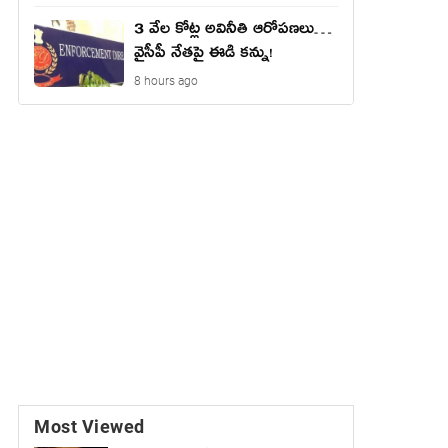
3 వేల కోట్ల అవినీతి ఆరోపణలు…
వైసీపీ నేతపై ఈడి కన్ను!
8 hours ago
Most Viewed