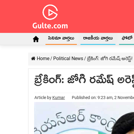
సినిమా వార్తలు
రాజకీయ వార్తలు
ఫోటో గ
Home
/
Political News
/
బ్రేకింగ్: జోగి రమేష్ అరెస్ట్!
బ్రేకింగ్: జోగి రమేష్ అరెస్
Article by
Kumar
Published on: 9:23 am, 2 Novemb