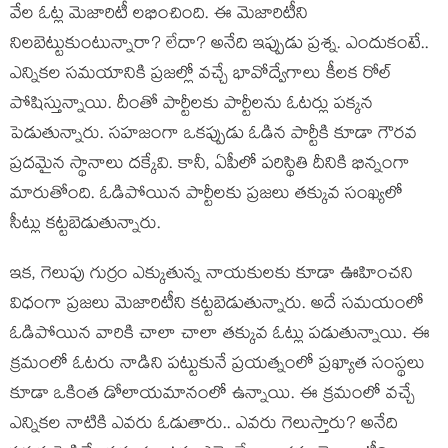
వేల ఓట్ల మెజారిటీ ల‌భించింది. ఈ మెజారిటీని
నిల‌బెట్టుకుంటున్నారా? లేదా? అనేది ఇప్పుడు ప్ర‌శ్న‌. ఎందుకంటే..
ఎన్నిక‌ల స‌మ‌యానికి ప్ర‌జల్లో వ‌చ్చే భావోద్వేగాలు కీల‌క రోల్
పోషిస్తున్నాయి. దీంతో పార్టీల‌కు పార్టీల‌ను ఓట‌ర్లు ప‌క్క‌న
పెడుతున్నారు. స‌హ‌జంగా ఒక‌ప్పుడు ఓడిన పార్టీకి కూడా గౌర‌వ
ప్ర‌ద‌మైన స్థానాలు ద‌క్కేవి. కానీ, ఏపీలో ప‌రిస్థితి దీనికి భిన్నంగా
మారుతోంది. ఓడిపోయిన పార్టీల‌కు ప్ర‌జ‌లు త‌క్కువ సంఖ్య‌లో
సీట్లు క‌ట్ట‌బెడుతున్నారు.
ఇక‌, గెలుపు గుర్రం ఎక్కుతున్న నాయ‌కుల‌కు కూడా ఊహించ‌ని
విధంగా ప్ర‌జ‌లు మెజారిటీని క‌ట్ట‌బెడుతున్నారు. అదే స‌మ‌యంలో
ఓడిపోయిన వారికి చాలా చాలా త‌క్కువ ఓట్లు ప‌డుతున్నాయి. ఈ
క్ర‌మంలో ఓట‌రు నాడిని ప‌ట్టుకునే ప్ర‌య‌త్నంలో ప్ర‌ఖ్యాత సంస్థ‌లు
కూడా ఒకింత డోలాయ‌మానంలో ఉన్నాయి. ఈ క్ర‌మంలో వ‌చ్చే
ఎన్నిక‌ల నాటికి ఎవ‌రు ఓడుతారు.. ఎవ‌రు గెలుస్తారు? అనేది