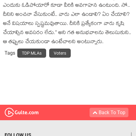
ఎందుకు ఓడిపోయారో కూడా వీరికి అవ‌గాహ‌న ఉంటుంది. సో..
దీనిని అంచ‌నా వేసుకుంటే.. వారు ఎలా ఉండాలి? ఏం చేయాలి?
అనే విష‌యాలు స్ప‌ష్ట‌మ‌వుతాయి. దీనికి ప్ర‌త్యేకంగా వారు కృషి
చేయాల్సిన అవ‌స‌రం లేదు.” అని గ‌త అనుభ‌వాల‌ను తెలుసుకుని..
ఆ త‌ప్పులు చేయ‌కుండా ఉంటేచాల‌ని అంటున్నారు.
Tags
TDP MLAs
Voters
Back To Top
FOLLOW US