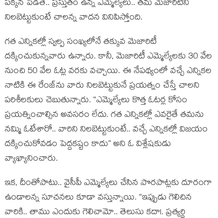
ప‌క్క‌న పెడితే.. ప్ర‌స్తుతం ఉన్న ఎమ్మెల్యేలు.. త‌మ మెజారిటీని
నిల‌బెట్టుకుంటే చాల‌న్న వాద‌న వినిపిస్తోంది.
గ‌త ఎన్నిక‌ల్లో స్వ‌ల్ప సంఖ్య‌లోనే త‌క్కువ మెజారిటీ
ద‌క్కించుకున్నవారు ఉన్నారు. కానీ, మెజారిటీ ఎమ్మెల్యేల‌కు 30 వేల
నుంచి 50 వేల ఓట్ల వ‌ర‌కు వ‌చ్చాయి. ఈ నేప‌థ్యంలో వ‌చ్చే ఎన్నిక‌ల
నాటికి ఈ రేంజ్‌ను వారు నిల‌బెట్టుకునే ప్ర‌య‌త్నం చేస్తే చాల‌ని
ప‌రిశీల‌కులు చెబుతున్నారు. “ఎమ్మెల్యేలు కొత్త ఓట‌ర్ల కోసం
ప్ర‌య‌త్నించాల్సిన అవ‌స‌రం లేదు. గ‌త ఎన్నిక‌ల్లో ఎవ‌రైతే త‌మ‌ను
న‌మ్మి ఓటేశారో.. వారిని నిల‌బెట్టుకుంటే.. వ‌చ్చే ఎన్నిక‌ల్లో విజ‌యం
ద‌క్కించుకోవ‌డం పెద్ద‌క‌ష్టం కాదు” అని ఓ విశ్లేష‌కుడు
వ్యాఖ్యానించారు.
ఇక‌, దీంతోపాటు.. వైసీపీ ఎమ్మెల్యేలు చేసిన పొర‌పాట్ల‌కు దూరంగా
ఉండాల‌న్న సూచ‌న‌లు కూడా వ‌స్తున్నాయి. “ఇప్పుడు గెలిచిన
వారికి.. తాము ఎందుకు గెలిచామో.. తెలుసు క‌దా!. ప్ర‌త్య‌ర్థి