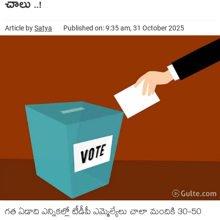
చాలు ..!
Article by
Satya
Published on: 9:35 am, 31 October 2025
గ‌త ఏడాది ఎన్నిక‌ల్లో టీడీపీ ఎమ్మెల్యేలు చాలా మందికి 30-50