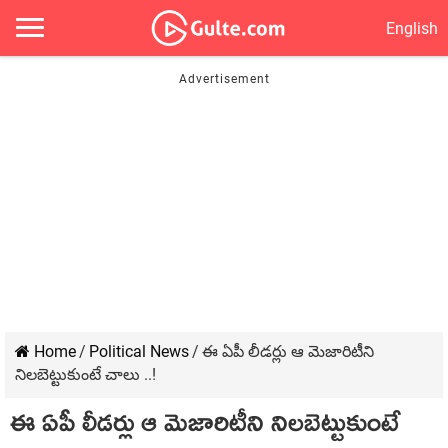
English
Home
/
Political News
/
ఈ ఏపీ లీడ‌ర్లు ఆ మెజారిటీని
నిల‌బెట్టుకుంటే చాలు ..!
ఈ ఏపీ లీడ‌ర్లు ఆ మెజారిటీని నిల‌బెట్టుకుంటే