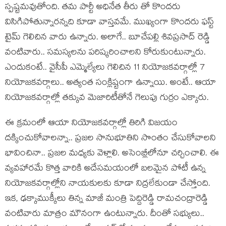
స్ప‌ష్ట‌మ‌వుతోంది. తమ పార్టీ అధినేత తీరు తో కొంద‌రు
విసిగిపోతున్నార‌న్న‌ది కూడా వాస్త‌వ‌మే. ముఖ్యంగా కొంద‌రు ఫ‌స్ట్
టైమ్ గెలిచిన వారు ఉన్నారు. అలాగే.. బూచేప‌ల్లి శివ‌ప్ర‌సాద్ రెడ్డి
వంటివారు.. స‌మ‌స్య‌ల‌ను పరిష్క‌రించాల‌ని కోరుకుంటున్నారు.
ఎందుకంటే.. వైసీపీ ఎమ్మెల్యేలు గెలిచిన 11 నియోజ‌క‌వ‌ర్గాల్లో 7
నియోజ‌క‌వ‌ర్గాలు.. అత్యంత సంక్లిష్టంగా ఉన్నాయి. అంటే.. ఆయా
నియోజ‌క‌వ‌ర్గాల్లో త‌క్కువ మెజారిటీతోనే గెలుపు గుర్రం ఎక్కారు.
ఈ క్ర‌మంలో ఆయా నియోజ‌క‌వ‌ర్గాల్లో తిరిగి విజ‌యం
ద‌క్కించుకోవాల‌న్నా.. ప్ర‌జ‌ల సానుభూతిని సొంతం చేసుకోవాల‌ని
భావించినా.. ప్ర‌జ‌ల మ‌ధ్య‌కు వెళ్లాలి. అసెంబ్లీలోనూ చ‌ర్చించాలి. ఈ
వ్య‌వ‌హార‌మే కొత్త వారికి అదేస‌మ‌యంలో బ‌ల‌మైన పోటీ ఉన్న
నియోజ‌క‌వ‌ర్గాల్లోని నాయ‌కుల‌కు కూడా నిద్ర‌లేకుండా చేస్తోంది.
ఇక, ఢ‌క్కాముక్కీలు తిన్న మాజీ మంత్రి పెద్దిరెడ్డి రామ‌చంద్రారెడ్డి
వంటివారు మాత్రం మౌనంగా ఉంటున్నారు. దీంతో స‌భ్యులు..