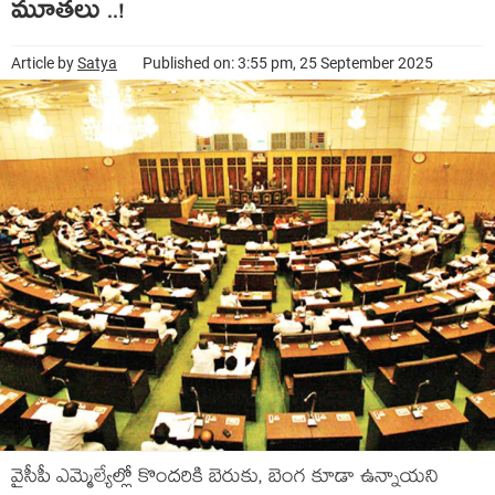
మూత‌లు ..!
Article by
Satya
Published on: 3:55 pm, 25 September 2025
వైసీపీ ఎమ్మెల్యేల్లో కొంద‌రికి బెరుకు, బెంగ కూడా ఉన్నాయ‌ని