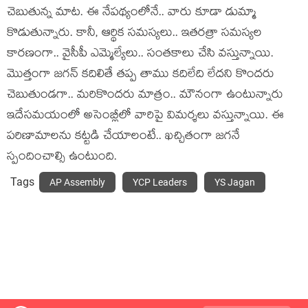
చెబుతున్న మాట‌. ఈ నేప‌థ్యంలోనే.. వారు కూడా డుమ్మా
కొడుతున్నారు. కానీ, ఆర్థిక స‌మ‌స్య‌లు.. ఇత‌ర‌త్రా స‌మ‌స్య‌ల
కార‌ణంగా.. వైసీపీ ఎమ్మెల్యేలు.. సంత‌కాలు చేసి వ‌స్తున్నాయి.
మొత్తంగా జ‌గ‌న్ క‌దిలితే త‌ప్ప తాము క‌దిలేది లేద‌ని కొంద‌రు
చెబుతుండగా.. మ‌రికొంద‌రు మాత్రం.. మౌనంగా ఉంటున్నారు
ఇదేస‌మ‌యంలో అసెంబ్లీలో వారిపై విమ‌ర్శ‌లు వ‌స్తున్నాయి. ఈ
ప‌రిణామాల‌ను క‌ట్ట‌డి చేయాలంటే.. ఖ‌చ్చితంగా జ‌గ‌నే
స్పందించాల్సి ఉంటుంది.
Tags
AP Assembly
YCP Leaders
YS Jagan