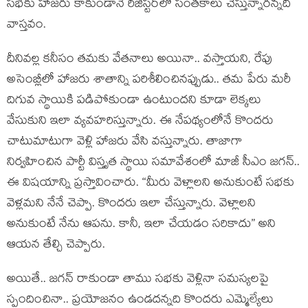
స‌భ‌కు హాజ‌రు కాకుండానే రిజిస్ట‌ర్‌లో సంత‌కాలు చేస్తున్నార‌న్న‌ది
వాస్తవం.
దీనివ‌ల్ల క‌నీసం త‌మ‌కు వేత‌నాలు అయినా.. వ‌స్తాయ‌ని, రేపు
అసెంబ్లీలో హాజ‌రు శాతాన్ని ప‌రిశీలించిన‌ప్పుడు.. త‌మ పేరు మ‌రీ
దిగువ స్థాయికి ప‌డిపోకుండా ఉంటుంద‌ని కూడా లెక్క‌లు
వేసుకుని ఇలా వ్య‌వ‌హరిస్తున్నారు. ఈ నేప‌థ్యంలోనే కొంద‌రు
చాటుమాటుగా వెళ్లి హాజ‌రు వేసి వ‌స్తున్నారు. తాజాగా
నిర్వ‌హించిన పార్టీ విస్తృత స్థాయి స‌మావేశంలో మాజీ సీఎం జ‌గ‌న్‌..
ఈ విష‌యాన్ని ప్ర‌స్తావించారు. “మీరు వెళ్లాల‌ని అనుకుంటే స‌భ‌కు
వెళ్ల‌మ‌ని నేనే చెప్పా. కొంద‌రు ఇలా చేస్తున్నారు. వెళ్లాల‌ని
అనుకుంటే నేను ఆప‌ను. కానీ, ఇలా చేయ‌డం స‌రికాదు” అని
ఆయ‌న తేల్చి చెప్పారు.
అయితే.. జ‌గ‌న్ రాకుండా తాము స‌భ‌కు వెళ్లినా స‌మ‌స్య‌ల‌పై
స్పందించినా.. ప్ర‌యోజ‌నం ఉండ‌ద‌న్న‌ది కొంద‌రు ఎమ్మెల్యేలు