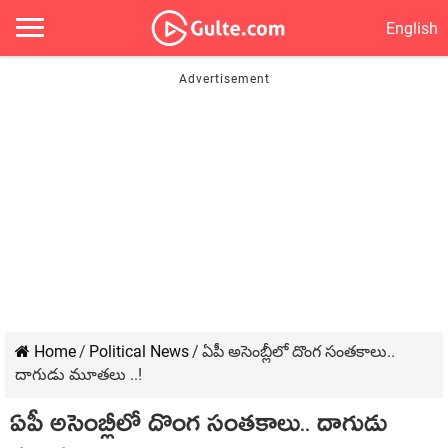
English
Home
/
Political News
/
ఏపీ అసెంబ్లీలో దొంగ సంత‌కాలు..
దాగుడు మూత‌లు ..!
ఏపీ అసెంబ్లీలో దొంగ సంత‌కాలు.. దాగుడు