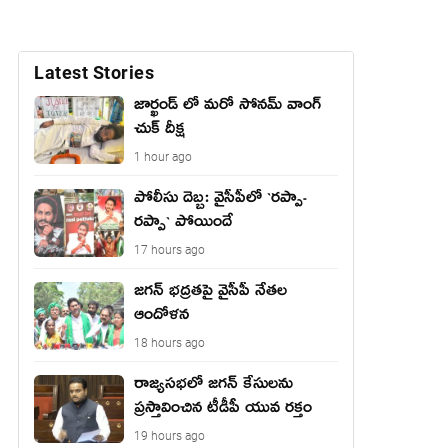
Latest Stories
జార్ఖండ్ లో మరో సోనమ్ వాంగ్
చుక్ దీక్ష
1 hour ago
పోలీసు దెబ్బ: వైసీపీలో `ర‌ప్పా-
ర‌ప్పా` పోయిందే
17 hours ago
జ‌గ‌న్ భద్రతపై వైసీపీ నేతల
ఆందోళన
18 hours ago
రాజ్యసభలో జగన్ కేసులను
ప్రస్తావించిన టీడీపీ యువ రక్తం
19 hours ago