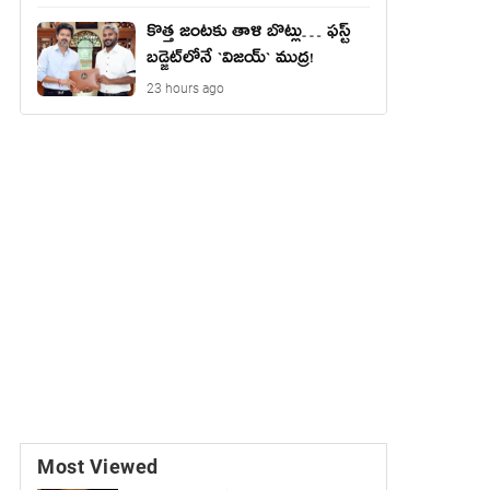
కొత్త జంట‌కు తాళి బొట్లు… ఫ‌స్ట్
బ‌డ్జెట్‌లోనే `విజ‌య్` ముద్ర‌!
23 hours ago
Most Viewed