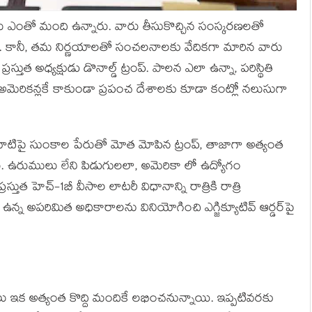
ులు ఎంతో మంది ఉన్నారు. వారు తీసుకొచ్చిన సంస్కరణలతో
రు. కానీ, తమ నిర్ణయాలతో సంచలనాలకు వేదికగా మారిన వారు
్రస్తుత అధ్యక్షుడు డొనాల్డ్ ట్రంప్. పాలన ఎలా ఉన్నా, పరిస్థితి
అమెరికన్లకే కాకుండా ప్రపంచ దేశాలకు కూడా కంట్లో నలుసుగా
ని వాటిపై సుంకాల పేరుతో మోత మోపిన ట్రంప్, తాజాగా అత్యంత
. ఉరుములు లేని పిడుగులలా, అమెరికా లో ఉద్యోగం
తుత హెచ్-1బీ వీసాల లాటరీ విధానాన్ని రాత్రికి రాత్రి
ిగా ఉన్న అపరిమిత అధికారాలను వినియోగించి ఎగ్జిక్యూటివ్ ఆర్డర్‌పై
ాలు ఇక అత్యంత కొద్ది మందికే లభించనున్నాయి. ఇప్పటివరకు