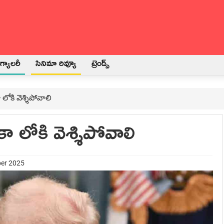
్యాలరీ
సినిమా రివ్యూ
ట్రెండ్స్
ా లోకి వెశ్శిపోవాలి
ికా లోకి వెశ్శిపోవాలి
ber 2025