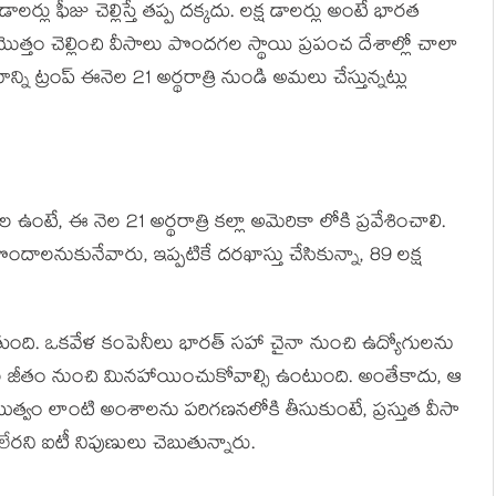
్లు ఫీజు చెల్లిస్తే తప్ప దక్కదు. లక్ష డాలర్లు అంటే భారత
్తం చెల్లించి వీసాలు పొందగల స్థాయి ప్రపంచ దేశాల్లో చాలా
ి ట్రంప్ ఈనెల 21 అర్థరాత్రి నుండి అమలు చేస్తున్నట్లు
ఉంటే, ఈ నెల 21 అర్థరాత్రి కల్లా అమెరికా లోకి ప్రవేశించాలి.
ందాలనుకునేవారు, ఇప్పటికే దరఖాస్తు చేసికున్నా, 89 లక్ష
తుంది. ఒకవేళ కంపెనీలు భారత్ సహా చైనా నుంచి ఉద్యోగులను
గుల జీతం నుంచి మినహాయించుకోవాల్సి ఉంటుంది. అంతేకాదు, ఆ
పటుత్వం లాంటి అంశాలను పరిగణనలోకి తీసుకుంటే, ప్రస్తుత వీసా
రని ఐటీ నిపుణులు చెబుతున్నారు.