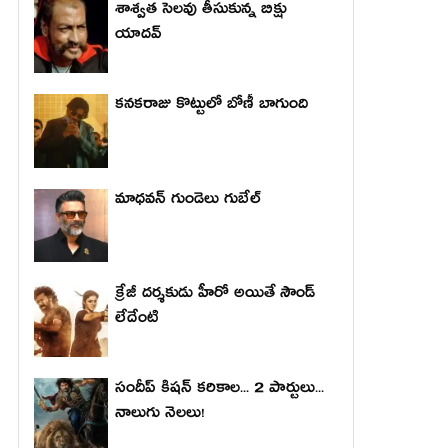
శాశ్వత సెలవు తీసుకున్న బిక్షు
యాదవ్
కనకరాజు కొట్టులో బోణీ బాగుంది
మాధ‌వ‌న్ గుండెలు గుబేల్‌
క్రేజీ దర్శకుడు హీరో అయితే సౌండ్
లేదేంటి
సందీప్ కిషన్ కరికాల... 2 పార్టులు...
నాలుగు నెలలు!