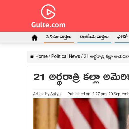
సినిమా వార్తలు
రాజకీయ వార్తలు
ఫోటో గ
Home
/
Political News
/
21 అర్థ‌రాత్రి కల్లా అమెరిక
21 అర్థ‌రాత్రి కల్లా అమెర
Article by
Satya
Published on: 2:27 pm, 20 Septem