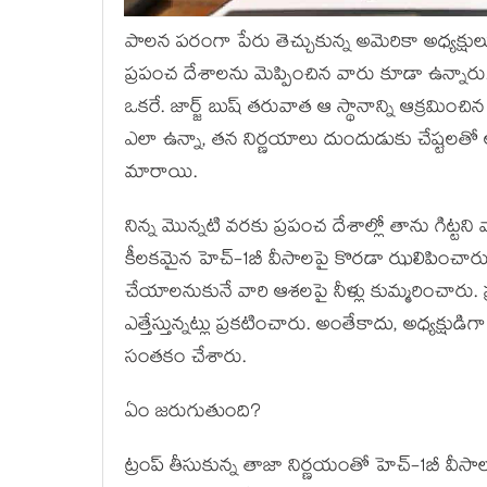
పాలన పరంగా పేరు తెచ్చుకున్న అమెరికా అధ్యక్ష
ప్రపంచ దేశాలను మెప్పించిన వారు కూడా ఉన్నా
ఒకరే. జార్జ్ బుష్ తరువాత ఆ స్థానాన్ని ఆక్రమించిన ప
ఎలా ఉన్నా, తన నిర్ణయాలు దుందుడుకు చేష్టలతో 
మారాయి.
నిన్న మొన్నటి వరకు ప్రపంచ దేశాల్లో తాను గిట్ట
కీలకమైన హెచ్-1బీ వీసాలపై కొరడా ఝలిపించారు
చేయాలనుకునే వారి ఆశలపై నీళ్లు కుమ్మరించారు. ప్రస్
ఎత్తేస్తున్నట్లు ప్రకటించారు. అంతేకాదు, అధ్యక్షుడ
సంతకం చేశారు.
ఏం జరుగుతుంది?
ట్రంప్ తీసుకున్న తాజా నిర్ణయంతో హెచ్-1బీ వీస