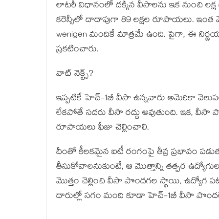
లాటరీ విధానంలో దక్కిన వీసాలను ఇక నుంచి లక్ష డాలర
కరెన్సీలో దాదాపుగా 89 లక్షల రూపాయలు. ఇంత మొత
wenigen మందికే మాత్రమే ఉంది. పైగా, ఈ నిర్ణయాన్న
ప్రకటించారు.
వాట్ నెక్ట్స్?
ఇప్పటికే హెచ్-1బీ వీసా ఉన్నవారు అమెరికా వెలుపల 
లేకపోతే సదరు వీసా రద్దు అవుతుంది. ఇక, వీసా పొ
రూపాయలు ఫీజు చెల్లించాలి.
దీంతో కీలకమైన ఐటీ రంగంపై తీవ్ర ప్రభావం పడు
తీసుకోవాలనుకుంటే, ఆ మొత్తాన్ని తత్పర ఉద్యో
మొత్తం చెల్లించి వీసా పొందగల స్థాయి, ఉద్యోగ 
దారుల్లో సగం మంది కూడా హెచ్-1బీ వీసా పొందలే