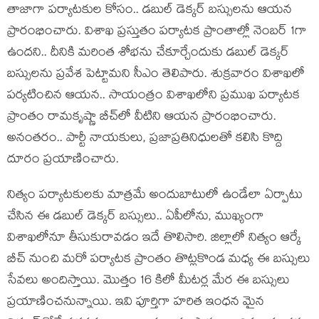
తాజాగా ప‌ర్యాట‌కుల కోసం.. డ‌బుల్ డెక్క‌ర్ బ‌స్సుల‌ను ఆయ‌న
ప్రారంభించారు. విశాఖ ప్ర‌స్తుతం ప‌ర్యాట‌క ప్రాంతాల్లో నెంబ‌ర్ 1గా
ఉంద‌ని.. దీనికి మ‌రింత శోభ‌ను చేకూర్చేందుకు డ‌బుల్ డెక్క‌ర్
బ‌స్సుల‌ను ప్ర‌వేశ పెట్టామ‌ని సీఎం తెలిపారు. శుక్ర‌వారం విశాఖ‌లో
ప‌ర్య‌టించిన ఆయ‌న‌.. సాయంత్రం విశాఖ‌లోని ప్ర‌ముఖ ప‌ర్యాట‌క
ప్రాంతం రామ‌కృష్ణా బీచ్‌లో వీటిని ఆయ‌న ప్రారంభించారు.
అనంత‌రం.. పార్టీ నాయ‌కులు, ప్ర‌జాప్ర‌తినిధుల‌తో క‌లిసి కొద్ది
దూరం ప్ర‌యాణించారు.
నిత్యం ప‌ర్యాట‌కుల‌కు మాత్ర‌మే అందుబాటులో ఉండేలా ఏర్పాటు
చేసిన ఈ డ‌బుల్ డెక్క‌ర్ బ‌స్సులు.. ఏపీలోను, ముఖ్యంగా
విశాఖ‌లోనూ తీసుకురావ‌డం ఇదే తొలిసారి. జిల్లాలో నిత్యం ఆర్కే
బీచ్ నుంచి మ‌రో ప‌ర్యాట‌క ప్రాంతం తొట్లకొండ మ‌ధ్య ఈ బ‌స్సులు
సేవ‌లు అందిస్తాయి. మొత్తం 16 కిలో మీట‌ర్ల మేర ఈ బ‌స్సులు
ప్ర‌యాణించ‌నున్నాయి. ఇవి పూర్తిగా హ‌రిత ఇంధ‌న మైన