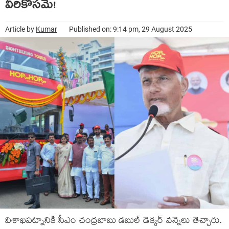
వీరికోసమే!
Article by
Kumar
Published on: 9:14 pm, 29 August 2025
విశాఖ‌ప‌ట్నానికి సీఎం చంద్ర‌బాబు డ‌బుల్ డెక్క‌ర్ వ‌న్నెలు తెచ్చారు.