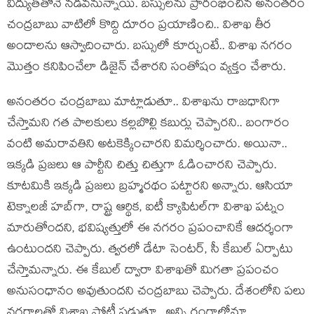
విద్యుత్‌తోనే న‌డ‌వ‌నున్నాయి. బ‌స్సుల‌ను ప్రారంభించిన అనంత‌రం
చంద్ర‌బాబు వాటిలో కొద్ది దూరం ప్ర‌యాణించి.. విశాఖ తీర
అందాల‌ను ఆస్వాదించారు. బ‌స్సులో కూర్చుంటే.. విశాఖ న‌గ‌రం
మొత్తం క‌నిపించేలా డిజైన్ చేశార‌ని సంతోషం వ్య‌క్తం చేశారు.
అనంత‌రం చంద్ర‌బాబు మాట్లాడుతూ.. విశాఖ‌ను రాజ‌ధానిగా
చేస్తామ‌ని గ‌త పాల‌కులు క‌ల్ల‌బొల్లి క‌బుర్లు చెప్పార‌ని.. బంగారం
వంటి అమ‌రావ‌తిని అట‌కెక్కించార‌ని విమ‌ర్శించారు. అయినా..
ఇక్క‌డి ప్ర‌జ‌లు ఆ పార్టీని చిత్తు చిత్తుగా ఓడించార‌ని చెప్పారు.
కూట‌మికి ఇక్కడి ప్ర‌జ‌లు బ్ర‌హ్మ‌ర‌థం ప‌ట్టార‌ని అన్నారు. ఆసియా
టెక్నాలజీ హబ్‌గా, రాష్ట్ర ఆర్థిక, ఐటీ క్యాపిట‌ల్‌గా విశాఖ ప‌ట్నం
మారుతోంద‌ని, భ‌విష్య‌త్తులో ఈ న‌గ‌రం ప్ర‌పంచానికే ఆద‌ర్శంగా
ఉంటుంద‌ని చెప్పారు. త్వరలో డేటా సెంటర్‌, సీ కేబుల్‌ ఏర్పాటు
చేస్తామన్నారు. ఈ కేబుల్‌ ద్వారా విశాఖతో మిగతా ప్రపంచం
అనుసంధానం అవుతుందని చంద్ర‌బాబు చెప్పారు. దేశంలోని ప‌లు
న‌గ‌రాల‌తో విశాఖ పోటీ ప‌డుతూ.. అన్ని రంగాల్లోనూ