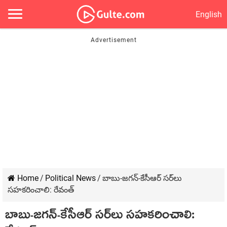
English
Home
/
Political News
/
బాబు-జ‌గ‌న్‌-కేసీఆర్ స‌ర్‌లు
స‌హ‌క‌రించాలి: రేవంత్
బాబు-జ‌గ‌న్‌-కేసీఆర్ స‌ర్‌లు స‌హ‌క‌రించాలి: