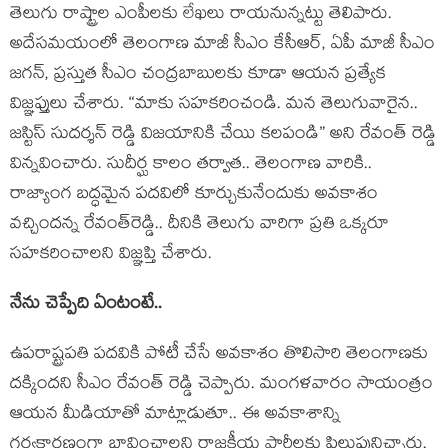
తెలుగు రాష్ట్రాల ఎంపీల‌కు లేఖ‌లు రాయ‌నున్న‌ట్టు తెలిపారు.
అదేస‌మ‌యంలో తెలంగాణ మాజీ సీఎం కేసీఆర్‌, ఏపీ మాజీ సీఎం
జ‌గ‌న్‌, ప్ర‌స్తుత సీఎం చంద్ర‌బాబుల‌కు కూడా ఆయ‌న ప్ర‌త్యేక
విజ్ఞ‌ప్తులు చేశారు. “మాకు స‌హ‌క‌రించండి. మ‌న తెలుగువారైన‌..
జ‌స్టిస్ సుద‌ర్శ‌న్ రెడ్డి విజ‌యానికి చేయి క‌ల‌పండి” అని రేవంత్ రెడ్డి
విన్న‌వించారు. సుదీర్ఘ కాలం త‌ర్వాత‌.. తెలంగాణ వారికి..
రాజ్యాంగ బ‌ద్ధ‌మైన ప‌ద‌విలో కూర్చుకునేందుకు అవ‌కాశం
వ‌చ్చింద‌న్న రేవంత్‌రెడ్డి.. దీనికి తెలుగు వారిగా ప్ర‌తి ఒక్క‌రూ
స‌హ‌క‌రించాల‌ని విజ్ఞ‌ప్తి చేశారు.
నేను చెప్పేది ఏంటంటే..
ఉప‌రాష్ట్ర‌ప‌తి ప‌ద‌వికి పోటీ చేసే అవ‌కాశం తొలిసారి తెలంగాణ‌కు
ద‌క్కింద‌ని సీఎం రేవంత్ రెడ్డి చెప్పారు. మంగ‌ళ‌వారం సాయంత్రం
ఆయ‌న మీడియాతో మాట్లాడుతూ.. ఈ అవ‌కాశాన్ని
గ‌ర్వ‌కార‌ణంగా భావించాల‌ని రాజ‌కీయ పార్టీల‌కు పిలుపునిచ్చారు.