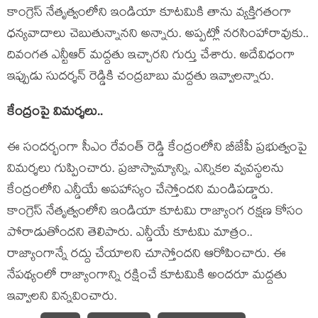
కాంగ్రెస్ నేతృత్వంలోని ఇండియా కూట‌మికి తాను వ్య‌క్తిగ‌తంగా
ధ‌న్య‌వాదాలు చెబుతున్నాన‌ని అన్నారు. అప్ప‌ట్లో న‌ర‌సింహారావుకు..
దివంగ‌త ఎన్టీఆర్ మ‌ద్ద‌తు ఇచ్చార‌ని గుర్తు చేశారు. అదేవిధంగా
ఇప్పుడు సుద‌ర్శ‌న్ రెడ్డికి చంద్ర‌బాబు మ‌ద్ద‌తు ఇవ్వాల‌న్నారు.
కేంద్రంపై విమ‌ర్శ‌లు..
ఈ సంద‌ర్భంగా సీఎం రేవంత్ రెడ్డి కేంద్రంలోని బీజేపీ ప్ర‌భుత్వంపై
విమ‌ర్శ‌లు గుప్పించారు. ప్రజాస్వామ్యాన్ని, ఎన్నికల వ్వవస్థలను
కేంద్రంలోని ఎన్డీయే అపహాస్యం చేస్తోంద‌ని మండిప‌డ్డారు.
కాంగ్రెస్ నేతృత్వంలోని ఇండియా కూట‌మి రాజ్యాంగ రక్షణ కోసం
పోరాడుతోంద‌ని తెలిపారు. ఎన్డీయే కూట‌మి మాత్రం..
రాజ్యాంగాన్నే రద్దు చేయాలని చూస్తోంద‌ని ఆరోపించారు. ఈ
నేప‌థ్యంలో రాజ్యాంగాన్ని ర‌క్షించే కూట‌మికి అంద‌రూ మ‌ద్ద‌తు
ఇవ్వాల‌ని విన్న‌వించారు.