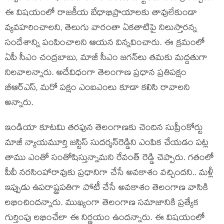
ఈ విష‌యంలో రాజ‌కీయ బేధాభిప్రాయాల‌కు తావులేకుండా
వ్య‌వ‌హ‌రించాల‌ని, తెలుగు వారంతా ఏక‌తాటిపై నిలుస్తార‌న్న
సందేశాన్ని పంపించాల‌ని ఆయ‌న విన్న‌వించారు. ఈ క్ర‌మంలో
ఏపీ సీఎం చంద్ర‌బాబు, మాజీ సీఎం జ‌గ‌న్‌లు త‌మ‌కు మ‌ద్ద‌తుగా
నిల‌వాల‌న్నారు. అదేవిధంగా తెలంగాణ ప్ర‌ధాన ప్ర‌తిప‌క్షం
బీఆర్ఎస్‌, మ‌రో పక్షం ఎంఐఎంలు కూడా క‌లిసి రావాల‌ని
అన్నారు.
ఇండియా కూట‌మి త‌ర‌ఫున తెలంగాణ‌కు చెందిన సుప్రీంకోర్టు
మాజీ న్యాయ‌మూర్తి జ‌స్టిస్ సుద‌ర్శ‌న్‌రెడ్డిని ఎంపిక చేయ‌డం ప‌ట్ల
తాము ఎంతో సంతోషిస్తున్నామ‌ని రేవంత్ రెడ్డి చెప్పారు. గ‌తంలో
పీవీ న‌ర‌సింహారావుకు ప్ర‌ధానిగా చేసే అవ‌కాశం వ‌చ్చింద‌ని.. మ‌ళ్లీ
ఇప్పుడు ఉప‌రాష్ట్ర‌పతిగా పోటీ చేసే అవ‌కాశం తెలంగాణ వాసికి
ల‌భించింద‌న్నారు. ముఖ్యంగా తెలంగాణ స‌మాజానికి ప్ర‌త్యేక
గుర్తింపు ల‌భించేలా ఈ నిర్ణ‌యం ఉంద‌న్నారు. ఈ విష‌యంలో