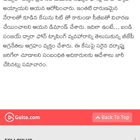
అయ్యాయని ఆయన ఆరోపించారు. ఇంతటి దారుణమైన
నేరాలతో కూడిన కేసును సిట్ తో కాకుండా సీబీఐతో విచారణ
చేయించాలని ఆయన డిమాండ్ చేశారు. ఇదిలా ఉంటే… బండి
సంజయ్ ద్వారా ఫోన్ ట్యాపింగ్ వ్యవహారాన్ని తెలుసుకున్న బీజేపీ
అగ్రనేతలు ఆగ్రహం వ్యక్తం చేశారు. ఈ కేసుపై సరైన దర్యాప్తు
జరిగేలా చూడాలని సంబంధిత అదికారులకు ఆదేశాలు జారీ
చేసినట్లు సమాచారం.
Back To Top