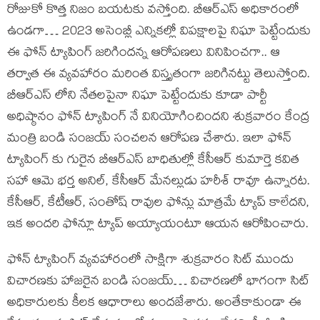
రోజుకో కొత్త నిజం బయటకు వస్తోంది. బీఆర్ఎస్ అధికారంలో
ఉండగా… 2023 అసెంబ్లీ ఎన్నికల్లో విపక్షాలపై నిఘా పెట్టేందుకు
ఈ ఫోన్ ట్యాపింగ్ జరిగిందన్న ఆరోపణలు వినిపించగా.. ఆ
తర్వాత ఈ వ్యవహారం మరింత విస్తృతంగా జరిగినట్టు తెలుస్తోంది.
బీఆర్ఎస్ లోని నేతలపైనా నిఘా పెట్టేందుకు కూడా పార్టీ
అధిష్ఠానం ఫోన్ ట్యాపింగ్ నే వినియోగించిందని శుక్రవారం కేంద్ర
మంత్రి బండి సంజయ్ సంచలన ఆరోపణ చేశారు. ఇలా ఫోన్
ట్యాపింగ్ కు గురైన బీఆర్ఎస్ బాధితుల్లో కేసీఆర్ కుమార్తె కవిత
సహా ఆమె భర్త అనిల్, కేసీఆర్ మేనల్లుడు హరీశ్ రావూ ఉన్నారట.
కేసీఆర్, కేటీఆర్, సంతోష్ రావుల ఫోన్లు మాత్రమే ట్యాప్ కాలేదని,
ఇక అందరి ఫోన్లూ ట్యాప్ అయ్యాయంటూ ఆయన ఆరోపించారు.
ఫోన్ ట్యాపింగ్ వ్యవహారంలో సాక్షిగా శుక్రవారం సిట్ ముందు
విచారణకు హాజరైన బండి సంజయ్… విచారణలో భాగంగా సిట్
అధికారులకు కీలక ఆధారాలు అందజేశారు. అంతేకాకుండా ఈ