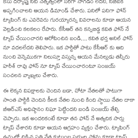
కేసు దర్యాప్తు సిట్ నేతృత్వంలో సరిగా సాగడం లేదని, సీబీఐకి
అప్పగించాలని ఆయన డిమాండ్ చేశారు. పనిలో పనిగా ఫోన్
ట్యాపింగ్ కు ఎవరెవరు గురయ్యారన్న వివరాలను కూడా ఆయన
వెల్లడించి కలకలం రేపారు. కేసీఆర్ తన కన్నబిడ్డ కవిత ఫోన్ నే
ట్యాప్ చేయించారని ఆరోపించిన బండి… కవిత భర్త అనిల్ ఫోన్
నూ వదలలేదని తెలిపారు. ఇక పార్టీతో పాటు కేసీఆర్ కు ఆది
నుంచి వెన్నెముకగా నిలుస్తూ వస్తున్న ఆయన మేనల్లుడు తన్నీరు
హరీశ్ రావు ఫోన్ నూ ట్యాప్ చేయించారంటూ సంజయ్
సంచలన వ్యాఖ్యలు చేశారు.
ఈ లెక్కన విపక్షాలకు చెందిన బడా, చోటా నేతలతో పాటుగా
సొంత పార్టీకి చెందిన కీలక నేతల నుంచి కింది స్థాయి నేతల దాకా
బీఆర్ఎస్ అధిష్ఠానం నిఘా పెట్టిందని బండి సంజయ్ తేల్చి
చెప్పారు. ఇక అందరికంటే కూడా తన ఫోన్ నే అత్యదిక సార్లు
ట్యాప్ చేశారని కూడా ఆయన ఆగ్రహం వ్యక్తం చేశారు. ట్యాపింగ్
ఉచ్చులో చిక్కిన ప్రతి నేత కుటుంబ సభ్యుల ఫోన్లు కూడా ట్యాప్