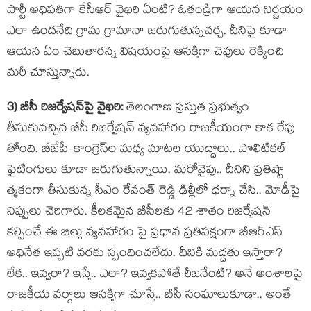
పార్టీ అధిప‌తిగా కేసీఆర్ వైఖ‌రి ఏంటి? ఓతండ్రిగా ఆయ‌న నిర్ణ‌యం
ఎలా ఉంద‌నేది గ్రామ గ్రామానా జ‌రుగుతున్న‌చ‌ర్చ‌. దీనిపై కూడా
ఆయ‌న ఏం చెబుతార‌న్న విష‌యంపై ఆస‌క్తిగా చెవులు రెక్కించి
మరీ చూస్తున్నారు.
3) బీసీ రిజ‌ర్వేష‌న్‌పై వైఖ‌రి:
తెలంగాణ ప్ర‌స్తుత‌ ప్ర‌భుత్వం
తీసుకువ‌చ్చిన బీసీ రిజ‌ర్వేష‌న్ వ్య‌వ‌హారం రాజ‌కీయంగా కాక రేపు
తోంది. బీజేపీ-కాంగ్రెస్‌ల మ‌ధ్య మాట‌ల యుద్ధాలు.. పొలిటిక‌ల్
ఫైటింగులు కూడా జ‌రుగుతున్నాయి. మ‌రోవైపు.. దీనిని ప్ర‌తిష్టా
త్మ‌కంగా తీసుకున్న సీఎం రేవంత్ రెడ్డి ఢిల్లీలో ధ‌ర్నా చేసి.. మోడీపై
నిప్పులు చెరిగారు. కీల‌క‌మైన బీసీల‌కు 42 శాతం రిజ‌ర్వేష‌న్
క‌ల్పించే ఈ బిల్లు వ్య‌వ‌హారం పై ప్ర‌ధాన ప్ర‌తిప‌క్షంగా బీఆర్ఎస్
అధినేత ఇప్ప‌టి వ‌ర‌కు స్పందించ‌లేదు. దీనికి మ‌ద్ద‌తు ఇస్తారా?
లేక‌.. ఇవ్వ‌రా? ఇస్తే.. ఎలా? ఇవ్వ‌క‌పోతే రీజ‌నేంటి? అనే అంశాల‌పై
రాజ‌కీయ వ‌ర్గాలు ఆసక్తిగా చూస్తే.. బీసీ సంఘాలుకూడా.. అంతే