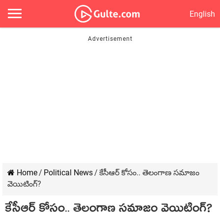
English
Home
/
Political News
/
కేసీఆర్ కోసం.. తెలంగాణ స‌మాజం
వెయిటింగ్‌?
కేసీఆర్ కోసం.. తెలంగాణ స‌మాజం వెయిటింగ్‌?