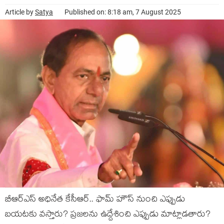
Article by
Satya
Published on: 8:18 am, 7 August 2025
బీఆర్ఎస్ అధినేత కేసీఆర్‌.. ఫామ్ హౌస్ నుంచి ఎప్పుడు
బ‌య‌ట‌కు వ‌స్తారు? ప్ర‌జ‌ల‌ను ఉద్దేశించి ఎప్పుడు మాట్లాడ‌తారు?