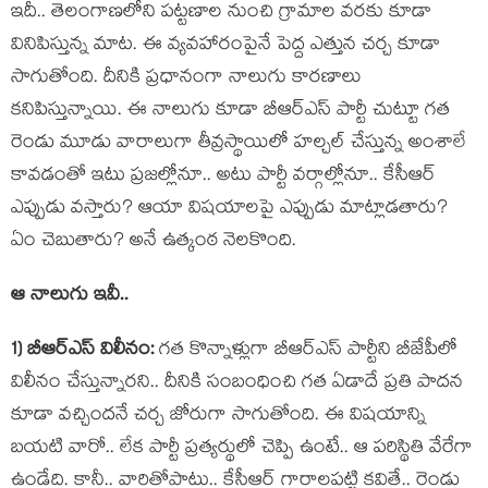
ఇదీ.. తెలంగాణలోని ప‌ట్ట‌ణాల నుంచి గ్రామాల వ‌ర‌కు కూడా
వినిపిస్తున్న మాట‌. ఈ వ్య‌వ‌హారంపైనే పెద్ద ఎత్తున చ‌ర్చ కూడా
సాగుతోంది. దీనికి ప్ర‌ధానంగా నాలుగు కార‌ణాలు
క‌నిపిస్తున్నాయి. ఈ నాలుగు కూడా బీఆర్ఎస్ పార్టీ చుట్టూ గ‌త
రెండు మూడు వారాలుగా తీవ్ర‌స్థాయిలో హ‌ల్చ‌ల్ చేస్తున్న అంశాలే
కావ‌డంతో ఇటు ప్ర‌జ‌ల్లోనూ.. అటు పార్టీ వ‌ర్గాల్లోనూ.. కేసీఆర్
ఎప్పుడు వ‌స్తారు? ఆయా విష‌యాల‌పై ఎప్పుడు మాట్లాడ‌తారు?
ఏం చెబుతారు? అనే ఉత్కంఠ నెల‌కొంది.
ఆ నాలుగు ఇవీ..
1) బీఆర్ఎస్ విలీనం:
గ‌త కొన్నాళ్లుగా బీఆర్ఎస్ పార్టీని బీజేపీలో
విలీనం చేస్తున్నార‌ని.. దీనికి సంబంధించి గ‌త ఏడాదే ప్ర‌తి పాద‌న
కూడా వ‌చ్చింద‌నే చ‌ర్చ జోరుగా సాగుతోంది. ఈ విష‌యాన్ని
బ‌య‌టి వారో.. లేక పార్టీ ప్ర‌త్య‌ర్థులో చెప్పి ఉంటే.. ఆ ప‌రిస్థితి వేరేగా
ఉండేది. కానీ.. వారితోపాటు.. కేసీఆర్ గారాల‌ప‌ట్టి క‌వితే.. రెండు