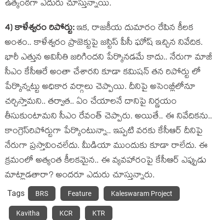
ఉత్కంఠ‌గా ఎదురు చూస్తున్నాయి.
4) కాళేశ్వ‌రం రిపోర్టు:
ఇక‌, రాజ‌కీయ దుమారం రేపిన కీల‌క
అంశం.. కాళేశ్వ‌రం ప్రాజెక్టుపై జ‌స్టిస్ పీసీ ఘోష్ ఇచ్చిన నివేదిక‌.
భారీ ఎత్తున అవినీతి జ‌రిగింద‌ని పేర్కొన‌డమే కాదు.. నేరుగా మాజీ
సీఎం కేసీఆరే అంతా చేశార‌ని కూడా క‌మిష‌న్ త‌న రిపోర్టు లో
పేర్కొన్న‌ట్టు అధికార వ‌ర్గాలు చెప్పాయి. దీనిపై అసెంబ్లీలోనూ
చ‌ర్చిస్తామ‌ని.. త‌ర్వాత‌.. ఏం చేయాల‌నే దానిపై నిర్ణ‌యం
తీసుకుంటామ‌ని సీఎం రేవంత్ చెప్పారు. అయితే.. ఈ నివేదిక‌ను..
కాంగ్రెస్‌రిపోర్టుగా పేర్కొంటున్నా.. ఇప్ప‌టి వ‌ర‌కు కేసీఆర్ దీనిపై
నేరుగా ప్ర‌స్తావించ‌లేదు. మీడియా ముందుకు కూడా రాలేదు. ఈ
క్ర‌మంలో అత్యంత కీల‌క‌మైన‌.. ఈ వ్య‌వ‌హారంపై కేసీఆర్ ఎప్పుడు
మాట్లాడ‌తారా? అంద‌రూ ఎదురు చూస్తున్నారు.
Tags
BRS
Feature
Kaleswaram Project
Kavitha
KCR
KTR