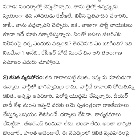
మూడు సంద‌ర్భాల్లో చెప్పుకొచ్చారు. తాను జైల్లో ఉన్న‌ప్పుడు..
స్వ‌యంగా త‌న సోద‌రుడు కేటీఆరే.. విలీన ప్ర‌తిపాద‌న చేశార‌ని..
కానీ.. తాను వ‌ద్ద‌న్నాన‌ని చెప్పారు. ఇక‌.. తాజాగా పార్టీ నాయ‌కులు
కూడా ఇదే మాట వ‌క్కాణిస్తున్నారు. దీంతో అస‌లు బీఆర్ఎస్
విలీనంపై చ‌ర్చ ఎందుకు వ‌చ్చింది? తెర‌వెనుక ఏం జ‌రిగింది? ఇది
నిజ‌మేనా? అనేది.. కేసీఆర్ నోటి నుంచే వినాల‌ని తెలంగాణ
స‌మాజం ఎదురు చూస్తోంది.
2) క‌విత వ్య‌వ‌హారం:
త‌న గారాల‌ప‌ట్టి క‌విత‌.. ఇప్పుడు దూకుడుగా
ఉన్నారు. పార్టీలో భాగ‌స్వామ్యం కాదు.. పార్టీనే కావాల‌ని కోరుతున్న
క‌విత‌.. అన్న‌పై అన‌ధికారి.. ప‌రోక్ష యుద్ధ‌మే చేస్తున్నారు. డియ‌ర్
డాడీ లేఖ నుంచి ఇప్ప‌టి వ‌ర‌కు ఆమె స్వ‌తంత్రంగా రాజ‌కీయాలు
చేస్తున్న విష‌యం తెలిసిందే. ధ‌ర్నాలు చేసినా.. కార్య‌క్ర‌మాలు
చేప‌ట్టినా.. బీఆర్ఎస్ కండువా లేదు. జెండా లేదు. అంతా జాగృతి
జెండాలే.. సొంత అజెండాలే. ఈ నేప‌థ్యంలో క‌విత వ్య‌వ‌హారంపై