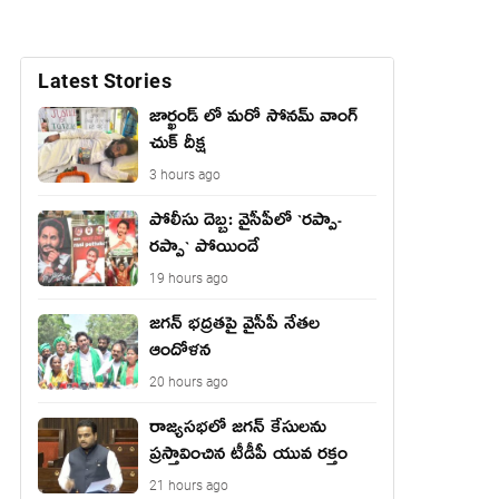
Latest Stories
జార్ఖండ్ లో మరో సోనమ్ వాంగ్
చుక్ దీక్ష
3 hours ago
పోలీసు దెబ్బ: వైసీపీలో `ర‌ప్పా-
ర‌ప్పా` పోయిందే
19 hours ago
జ‌గ‌న్ భద్రతపై వైసీపీ నేతల
ఆందోళన
20 hours ago
రాజ్యసభలో జగన్ కేసులను
ప్రస్తావించిన టీడీపీ యువ రక్తం
21 hours ago