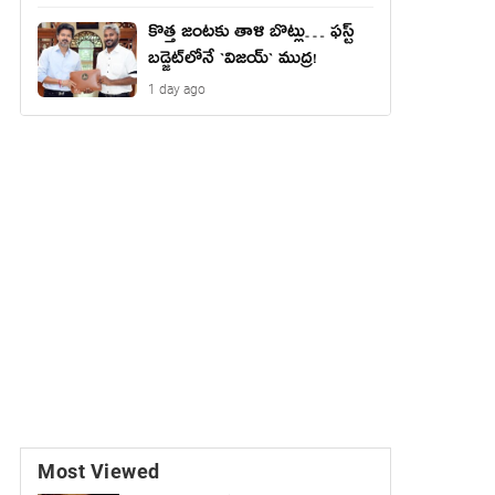
కొత్త జంట‌కు తాళి బొట్లు… ఫ‌స్ట్
బ‌డ్జెట్‌లోనే `విజ‌య్` ముద్ర‌!
1 day ago
Most Viewed