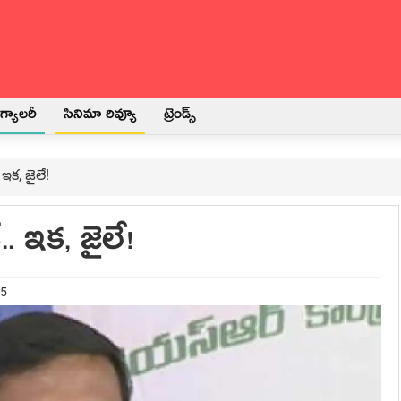
్యాలరీ
సినిమా రివ్యూ
ట్రెండ్స్
. ఇక, జైలే!
‌.. ఇక, జైలే!
25