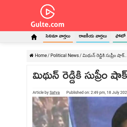
సినిమా వార్తలు
రాజకీయ వార్తలు
ఫోటో గ
Home
/
Political News
/
మిథున్ రెడ్డికి సుప్రీం షాక్‌.
మిథున్ రెడ్డికి సుప్రీం షాక్
Article by
Satya
Published on: 2:49 pm, 18 July 20