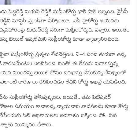
ెద్దిరెడ్డి మిథున్ రెడ్డికి సుప్రీంకోర్టు భారీ షాక్ ఇచ్చింది. వైసీపీ
డిని మాస్ట‌ర్ మైండ్‌గా పేర్కొంటూ.. ఏపీ హైకోర్టు ఆయ‌న‌కు
య‌వ‌హారంపై మిథున్‌రెడ్డి నేరుగా సుప్రీంకోర్టుకు వెళ్లారు. అయితే..
 బెయిల్ ఇవ్వ‌లేమ‌ని సుప్రీంకోర్టు కూడా వ్యాఖ్యానించింది.
 సుప్రీంకోర్టు ప్ర‌శ్న‌లు లేవ‌నెత్తింది. ఏ-4 నింది తుడుగా ఉన్న
ికి కార‌ణ‌మేంట‌ని నిల‌దీసింది. దీంతో ఈ కేసును విచారిస్తున్న
ి.. ఆయ‌న ముంద‌స్తు బెయిల్ కోసం ద‌ర‌ఖాస్తు చేసుకున్న నేప‌థ్యంలో
ఎలాంటి కార‌ణాలు క‌నిపించ‌డం లేద‌ని కోర్టు అభిప్రాయ‌ప‌డింది.
‌ను సుప్రీంకోర్టు తోసిపుచ్చింది. అయితే.. త‌మ పిటిష‌న‌ర్
జుల స‌మ‌యం కావాల‌న్న న్యాయ‌వాది వాద‌నల‌ను కూడా కోర్టు
 చేసేందుకు సిట్ అధికారుల‌కు అవ‌కాశం చిక్కింది. సో.. సిట్
య‌త్నాలు ముమ్మ‌రం చేశారు.