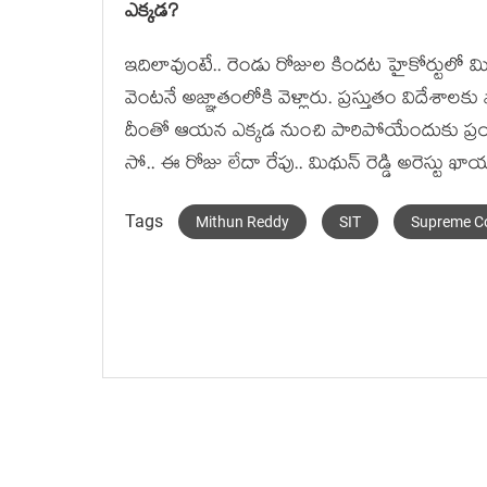
ఎక్క‌డ‌?
ఇదిలావుంటే.. రెండు రోజుల కింద‌ట హైకోర్టులో మిథు
వెంట‌నే అజ్ఞాతంలోకి వెళ్లారు. ప్ర‌స్తుతం విదేశాల
దీంతో ఆయ‌న ఎక్క‌డ నుంచి పారిపోయేందుకు ప్ర‌య‌
సో.. ఈ రోజు లేదా రేపు.. మిథున్ రెడ్డి అరెస్టు ఖా
Tags
Mithun Reddy
SIT
Supreme C