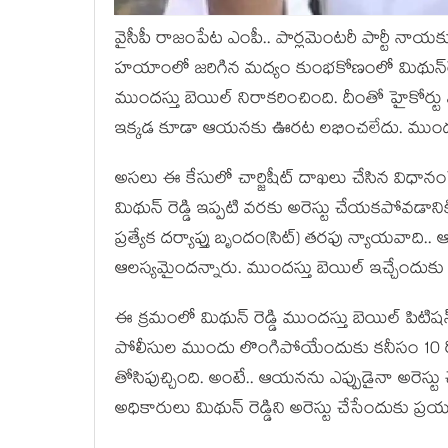
వైసీపీ రాజంపేట ఎంపీ.. పార్ల‌మెంట‌రీ పార్టీ నాయ‌కుడు ప
హ‌యాంలో జ‌రిగిన మ‌ద్యం కుంభ‌కోణంలో మిథున్‌రెడ్
ముంద‌స్తు బెయిల్ నిరాక‌రించింది. దీంతో హైకోర్టు వ్
ఇక్క‌డ కూడా ఆయ‌న‌కు ఊర‌ట ల‌భించ‌లేదు. ముంద‌స్తు
అస‌లు ఈ కేసులో చార్జిషీట్ దాఖ‌లు చేసిన విధానంపైనా
మిథున్ రెడ్డి ఇప్ప‌టి వ‌ర‌కు అరెస్టు చేయ‌క‌పోవ‌డాన
ప్ర‌త్యేక ద‌ర్యాప్తు బృందం(సిట్‌) త‌ర‌ఫు న్యాయ‌వాద
ఆల‌స్య‌మైంద‌న్నారు. ముందస్తు బెయిల్ ఇచ్చేందుకు 
ఈ క్ర‌మంలో మిథున్ రెడ్డి ముంద‌స్తు బెయిల్ పిటిష‌న్
పోలీసుల ముందు లొంగిపోయేందుకు క‌నీసం 10 రో
తోసిపుచ్చింది. అంటే.. ఆయ‌న‌ను ఎప్పుడైనా అరెస్టు
అధికారులు మిథున్ రెడ్డిని అరెస్టు చేసేందుకు ప్ర‌