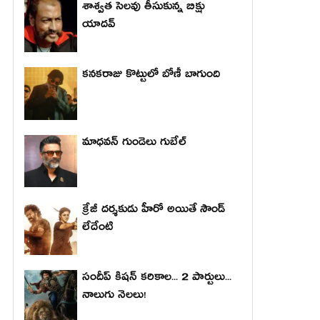
శాశ్వత సెలవు తీసుకున్న బిక్షు
యాదవ్
కనకరాజు కొట్టులో బోణీ బాగుంది
మాధ‌వ‌న్ గుండెలు గుబేల్‌
క్రేజీ దర్శకుడు హీరో అయితే సౌండ్
లేదేంటి
సందీప్ కిషన్ కరికాల... 2 పార్టులు...
నాలుగు నెలలు!