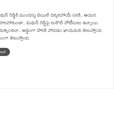
న్ రెడ్డికి ముంద‌స్తు బెయిల్ ద‌క్క‌కపోయే స‌రికి.. ఆయ‌న
‌కు పారిపోకుండా.. మిథున్ రెడ్డిపై లుకౌట్ నోటీసులు ఉన్నాయి.
త్నించినా.. అడ్డంగా దొరికి పోవ‌డం ఖాయ‌మ‌ని తెలుస్తోంది.
యంగా తెలుస్తోంది.
ourt