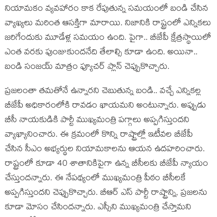
నియామ‌కం వ్య‌వ‌హారం కాక రేపుతున్న స‌మ‌యంలో బండి చేసిన
వ్యాఖ్య‌లు మ‌రింత ఆస‌క్తిగా మారాయి. నిజానికి రాష్ట్రంలో ఎన్నిక‌లు
జ‌రిగేందుకు మూడేళ్ల స‌మ‌యం ఉంది. పైగా.. బీజేపీ క్షేత్ర‌స్థాయిలో
ఎంత వ‌ర‌కు పుంజుకుందనేది తేలాల్సి కూడా ఉంది. అయినా..
బండి సంజ‌య్ మాత్రం ఫ్యూచ‌ర్ ప్లాన్ చెప్పుకొచ్చారు.
ప్ర‌జ‌లంతా త‌మ‌తోనే ఉన్నార‌ని చెబుతున్న బండి.. వ‌చ్చే ఎన్నిక‌ల్ల
బీజేపీ అధికారంలోకి రావ‌డం ఖాయ‌మ‌ని అంటున్నారు. అప్పుడు
బీసీ నాయ‌కుడికి పార్టీ ముఖ్య‌మంత్రి ప‌గ్గాలు అప్ప‌గిస్తుంద‌ని
వ్యాఖ్యానించారు. ఈ క్ర‌మంలో కొన్ని రాష్ట్రాల్లో ఇటీవ‌ల బీజేపీ
చేసిన సీఎం అభ్య‌ర్థుల నియామ‌కాల‌ను ఆయ‌న ఉద‌హ‌రించారు.
రాష్ట్రంలో కూడా 40 శాతానికిపైగా ఉన్న బీసీల‌కు బీజేపీ న్యాయం
చేస్తుంద‌న్నారు. ఈ నేప‌థ్యంలో ముఖ్య‌మంత్రి పీఠం బీసీల‌కే
అప్ప‌గిస్తుంద‌ని చెప్పుకొచ్చారు. బీఆర్ ఎస్ పార్టీ రాష్ట్రాన్ని, ప్ర‌జ‌ల‌ను
కూడా మోసం చేసింద‌న్నారు. ఎస్సీని ముఖ్య‌మంత్రి చేస్తామ‌ని