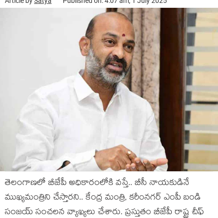
Article by
Satya
Published on: 4:07 am, 1 July 2025
తెలంగాణ‌లో బీజేపీ అధికారంలోకి వ‌స్తే.. బీసీ నాయ‌కుడినే
ముఖ్య‌మంత్రిని చేస్తార‌ని.. కేంద్ర మంత్రి, క‌రీంన‌గ‌ర్ ఎంపీ బండి
సంజ‌య్ సంచ‌ల‌న వ్యాఖ్య‌లు చేశారు. ప్ర‌స్తుతం బీజేపీ రాష్ట్ర చీఫ్