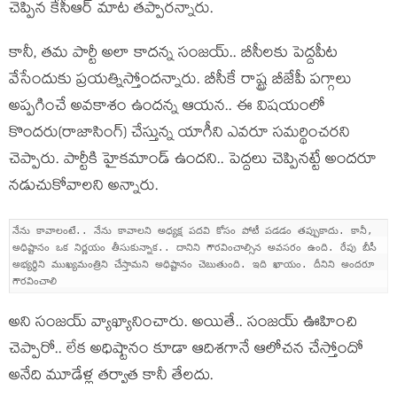
చెప్పిన కేసీఆర్ మాట త‌ప్పార‌న్నారు.
కానీ, త‌మ పార్టీ అలా కాద‌న్న సంజ‌య్‌.. బీసీల‌కు పెద్ద‌పీట
వేసేందుకు ప్ర‌య‌త్నిస్తోందన్నారు. బీసీకే రాష్ట్ర బీజేపీ పగ్గాలు
అప్ప‌గించే అవ‌కాశం ఉంద‌న్న ఆయ‌న‌.. ఈ విష‌యంలో
కొంద‌రు(రాజాసింగ్‌) చేస్తున్న యాగీని ఎవ‌రూ స‌మ‌ర్థించ‌ర‌ని
చెప్పారు. పార్టీకి హైక‌మాండ్ ఉంద‌ని.. పెద్ద‌లు చెప్పిన‌ట్టే అంద‌రూ
న‌డుచుకోవాల‌ని అన్నారు.
నేను కావాలంటే.. నేను కావాల‌ని అధ్య‌క్ష ప‌ద‌వి కోసం పోటీ ప‌డ‌డం త‌ప్పుకాదు. కానీ,
అధిష్టానం ఒక నిర్ణ‌యం తీసుకున్నాక‌.. దానిని గౌర‌వించాల్సిన అవ‌స‌రం ఉంది. రేపు బీసీ
అభ్య‌ర్థిని ముఖ్య‌మంత్రిని చేస్తామ‌ని అధిష్టానం చెబుతుంది. ఇది ఖాయం. దీనిని అంద‌రూ
గౌర‌వించాలి
అని సంజ‌య్ వ్యాఖ్యానించారు. అయితే.. సంజ‌య్ ఊహించి
చెప్పారో.. లేక అధిష్టానం కూడా ఆదిశ‌గానే ఆలోచ‌న చేస్తోందో
అనేది మూడేళ్ల త‌ర్వాత కానీ తేల‌దు.