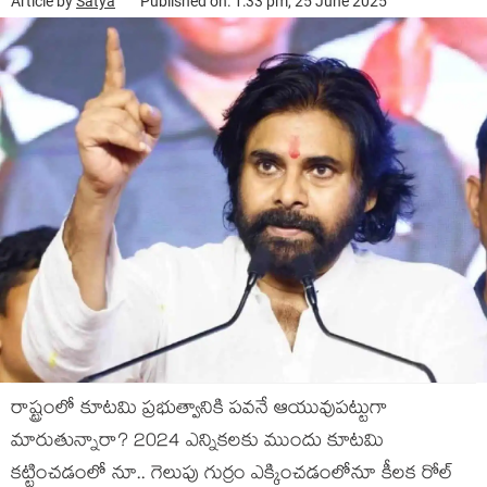
Article by
Satya
Published on: 1:33 pm, 25 June 2025
రాష్ట్రంలో కూటమి ప్ర‌భుత్వానికి ప‌వ‌నే ఆయువుప‌ట్టుగా
మారుతున్నారా? 2024 ఎన్నిక‌ల‌కు ముందు కూట‌మి
క‌ట్టించ‌డంలో నూ.. గెలుపు గుర్రం ఎక్కించ‌డంలోనూ కీల‌క రోల్