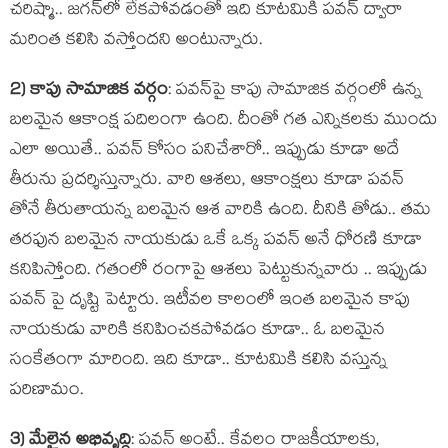
చ‌రిష్మా.. జ‌గ‌న్‌లో లేక‌పోవ‌డంతో ఇది కూట‌మికి ప‌వ‌న్ ద్వారా
మ‌రింత క‌లిసి వ‌స్తోంద‌ని అంటున్నారు.
2) కాపు సామాజిక వ‌ర్గం
: ప‌వ‌న్‌పై కాపు సామాజిక వ‌ర్గంలో ఉన్న
బ‌ల‌మైన ఆకాంక్ష ప‌దిలంగా ఉంది. దీంతో గ‌త ఎన్నిక‌ల‌కు ముందు
ఎలా అయితే.. ప‌వ‌న్ కోసం ప‌నిచేశారో.. ఇప్పుడు కూడా అదే
తీరును ప్ర‌ద‌ర్శిస్తున్నారు. వారి ఆశ‌లు, ఆకాంక్ష‌లు కూడా ప‌వ‌న్
తోనే తీరుతాయ‌న్న బ‌ల‌మైన ఆశ వారికి ఉంది. దీనికి తోడు.. త‌మ
త‌ర‌ఫున బ‌ల‌మైన నాయ‌కుడు ఒకే ఒక్క ప‌వ‌న్ అనే ధోర‌ణి కూడా
క‌నిపిస్తోంది. గ‌తంలో రంగాపై ఆశ‌లు పెట్టుకున్న‌వారు .. ఇప్పుడు
ప‌వ‌న్ పై దృష్టి పెట్టారు. ఇటీవ‌ల కాలంలో ఇంత బ‌ల‌మైన కాపు
నాయ‌కుడు వారికి క‌నిపించక‌పోవ‌డం కూడా.. ఓ బ‌ల‌మైన
సంకేతంగా మారింది. ఇది కూడా.. కూట‌మికి క‌లిసి వ‌స్తున్న
ప‌రిణామం.
3) మేలైన అభివృద్ధి
: ప‌వ‌న్ అంటే.. కేవ‌లం రాజ‌కీయాల‌కు,