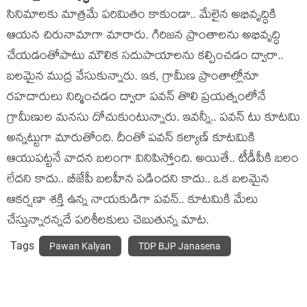
సినిమాల‌కు మాత్ర‌మే ప‌రిమితం కాకుండా.. మేలైన అభివృద్ధికి
ఆయ‌న చిరునామాగా మారారు. గిరిజ‌న ప్రాంతాలను అభివృద్ధి
చేయ‌డంతోపాటు మౌలిక స‌దుపాయాల‌ను క‌ల్పించ‌డం ద్వారా..
బ‌ల‌మైన ముద్ర వేసుకున్నారు. ఇక‌, గ్రామీణ ప్రాంతాల్లోనూ
ర‌హ‌దారులు నిర్మించ‌డం ద్వారా ప‌వ‌న్ తొలి ప్ర‌య‌త్నంలోనే
గ్రామీణుల మ‌న‌సు దోచుకుంటున్నారు. ఇవ‌న్నీ.. ప‌వ‌న్ టు కూట‌మి
అన్న‌ట్టుగా మారుతోంది. దీంతో ప‌వ‌న్ క‌ల్యాణ్ కూట‌మికి
ఆయుప‌ట్ట‌నే వాద‌న బ‌లంగా వినిపిస్తోంది. అయితే.. టీడీపీకి బ‌లం
లేద‌ని కాదు.. బీజేపీ బ‌ల‌హీన ప‌డింద‌ని కాదు.. ఒక బ‌ల‌మైన
ఆక‌ర్ష‌ణా శ‌క్తి ఉన్న నాయ‌కుడిగా ప‌వ‌న్‌.. కూట‌మికి మేలు
చేస్తున్నార‌న్న‌దే ప‌రిశీల‌కులు చెబుతున్న మాట‌.
Tags
Pawan Kalyan
TDP BJP Janasena