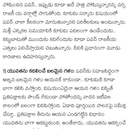
పోషించిన ప‌వ‌న్‌.. ఇప్పుడు కూడా అదే పాత్ర పోషిస్తున్నార‌న్న చ‌ర్చ
రాజ‌కీ య వ‌ర్గాల్లో సాగుతోంది. కూట‌మి స‌ర్కారు విష‌యంలో
ప‌వ‌న్ చాలా కీల‌కంగా మారుతున్నార‌ని ప‌రిశీల‌కులు అంటున్నారు.
మ‌ళ్లీ ఎన్నిక‌ల స‌మయానికి కూట‌మి ప‌దిలంగా ఉండేందుకు..
క‌ట్టుబాటుతో ముందుకు క‌దిలేందుకు కూడా ప‌వ‌న్ రాజ‌కీయ
ఎత్తులు ప‌నిచేస్తాయ‌ని చెబుతున్నారు. దీనికి ప్ర‌ధానంగా మూడు
కార‌ణాలు ఉద‌హ‌రిస్తున్నారు.
1) యువ‌త‌ను క‌దిలించే బ‌ల‌మైన గ‌ళం
: ప‌వ‌న్‌కు స‌హ‌జ‌సిద్ధంగా
అబ్బిన బ‌ల‌మైన గ‌ళం ఆయ‌న‌కే కాకుండా.. కూట‌మికి కూడా
బాగా క‌లిసి వ‌స్తోంది. విష‌యంఏదైనా ఆయ‌న గ‌ళం విప్పితే
ప్ర‌తిప‌క్షాల‌కు సౌండ్ లేకుండా పోతోంద‌న్న వాద‌న ఇటీవ‌ల
కాలంలో బ‌లంగా వినిపిస్తోంది. ఏడాది పూర్త‌యిన పాల‌న‌పై సమీక్ష
చేస్తూ.. ప్ర‌తిప‌క్షాల తీరును ఆయ‌న ఎండ‌గ‌ట్టిన విధానం
యువ‌త‌ను బాగా ఆక‌ట్టుకుంది. అంతేకాదు.. యువ‌త‌ను ఆక‌ర్షించే