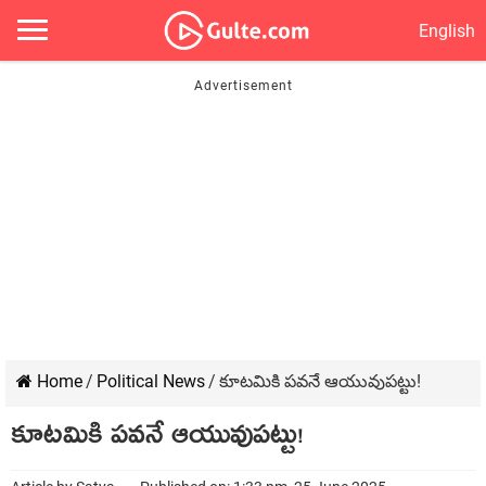
English
Home
/
Political News
/
కూట‌మికి ప‌వ‌నే ఆయువుప‌ట్టు!
కూట‌మికి ప‌వ‌నే ఆయువుప‌ట్టు!