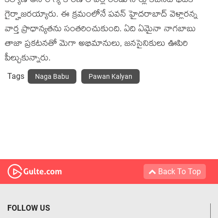
కల్యాణ్ అనారోగ్య కారణాల వల్ల రెండు సార్లు కేబినెట్ భేటీకి
గైర్హాజరయ్యారు. ఈ క్రమంలోనే పవన్ హైదరాబాద్ వెళ్లారన్న
వార్త ప్రాధాన్యతను సంతరించుకుంది. ఏది ఏమైనా నాగబాబు
తాజా ప్రకటనతో మెగా అభిమానులు, జనసైనికులు ఊపిరి
పీల్చుకున్నారు.
Tags
Naga Babu
Pawan Kalyan
Back To Top
FOLLOW US