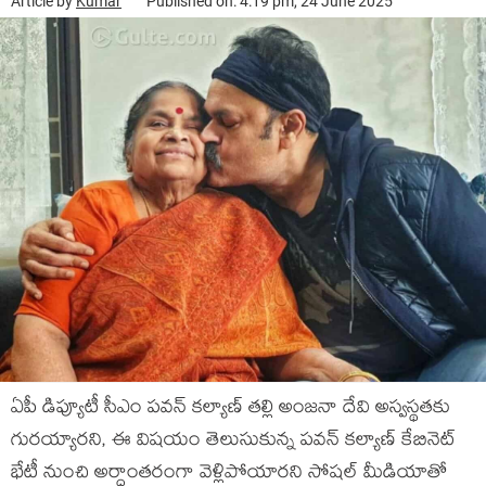
Article by
Kumar
Published on: 4:19 pm, 24 June 2025
ఏపీ డిప్యూటీ సీఎం పవన్ కల్యాణ్ తల్లి అంజనా దేవి అస్వస్థతకు
గురయ్యారని, ఈ విషయం తెలుసుకున్న పవన్ కల్యాణ్ కేబినెట్
భేటీ నుంచి అర్ధాంతరంగా వెళ్లిపోయారని సోషల్ మీడియాతో