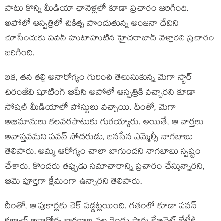
పాటు కొన్ని మీడియా ఛానెళ్లలో కూడా ప్రచారం జరిగింది.
అపోలో ఆస్పత్రిలో చికిత్స పొందుతున్న అంజనా దేవిని
చూసేందుకు పవన్ హుటాహుటిన హైదరాబాద్ వెళ్లారని ప్రచారం
జరిగింది.
ఇక, తన తల్లి అనారోగ్యం గురించి తెలుసుకున్న మెగా స్టార్
చిరంజీవి షూటింగ్ ఆపేసి అపోలో ఆస్పత్రికి వచ్చారని కూడా
సోషల్ మీడియాలో పోస్టులు వచ్చాయి. దీంతో, మెగా
అభిమానులు కలవరపాటుకు గురయ్యారు. అయితే, ఆ వార్తలు
అవాస్తవమని పవన్ సోదరుడు, జనసేన ఎమ్మెల్సీ నాగబాబు
తెలిపారు. అమ్మ ఆరోగ్యం చాలా బాగుందని నాగబాబు స్పష్టం
చేశారు. కొందరు తప్పుడు సమాచారాన్ని ప్రచారం చేస్తున్నారని,
ఆమె పూర్తిగా క్షేమంగా ఉన్నారని తెలిపారు.
దీంతో, ఆ పుకార్లకు చెక్ పడ్డట్లయింది. గతంలో కూడా పవన్