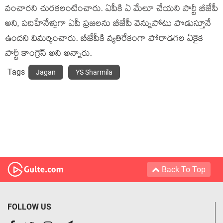
వంచారని చురకలంటించారు. ఏపీకి ఏ మేలూ చేయని పార్టీ బీజేపీ
అని, పదిహేనేళ్లుగా ఏపీ ప్రజలను బీజేపీ వెన్నుపోటు పొడుస్తూనే
ఉందని విమర్శించారు. బీజేపీకి వ్యతిరేకంగా పోరాడగల ఏకైక
పార్టీ కాంగ్రెస్ అని అన్నారు.
Tags
Jagan
YS Sharmila
Back To Top
FOLLOW US