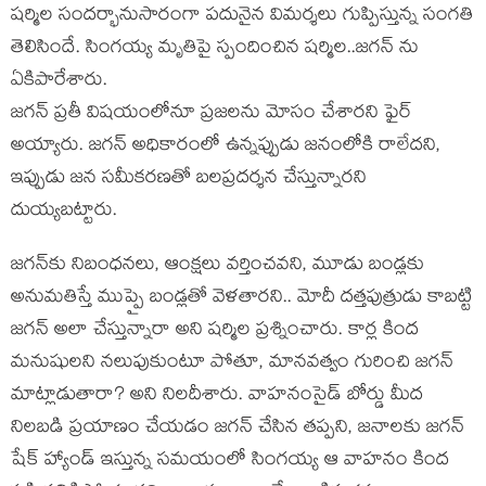
షర్మిల సందర్భానుసారంగా పదునైన విమర్శలు గుప్పిస్తున్న సంగతి
తెలిసిందే. సింగయ్య మృతిపై స్పందించిన షర్మిల..జగన్ ను
ఏకిపారేశారు.
జగన్ ప్రతీ విషయంలోనూ ప్రజలను మోసం చేశారని ఫైర్
అయ్యారు. జగన్ అధికారంలో ఉన్నప్పుడు జనంలోకి రాలేదని,
ఇప్పుడు జన సమీకరణతో బలప్రదర్శన చేస్తున్నారని
దుయ్యబట్టారు.
జగన్‌కు నిబంధనలు, ఆంక్షలు వర్తించవని, మూడు బండ్లకు
అనుమతిస్తే ముప్పై బండ్లతో వెళతారని.. మోదీ దత్తపుత్రుడు కాబట్టి
జగన్ అలా చేస్తున్నారా అని షర్మిల ప్రశ్నించారు. కార్ల కింద
మనుషులని నలుపుకుంటూ పోతూ, మానవత్వం గురించి జగన్
మాట్లాడుతారా? అని నిలదీశారు. వాహనంసైడ్ బోర్డు మీద
నిలబడి ప్రయాణం చేయడం జగన్ చేసిన తప్పని, జనాలకు జగన్
షేక్ హ్యాండ్ ఇస్తున్న సమయంలో సింగయ్య ఆ వాహనం కింద