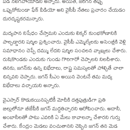
పడి నలిగిపోయాడని అన్నారు. అయితే, జరిగిన తప్పు
ఒప్పుకోకుండా ఫేక్ వీడియో అని వైసీపీ నేతలు ప్రచారం చేయడం
దురదృష్టకరమన్నారు.
మద్యపాన నిషేధం చేస్తామని ఎందుకు లిక్కర్ కుంభకోణానికి
పాల్పడ్డారని షర్మిల ప్రశ్నించారు. వైసీపీ ఎమ్మెల్యేలకు అసెంబ్లీకి వెళ్లి
సమాధానం చెప్పే దమ్ము లేదని షర్మిల సంచలన వ్యాఖ్యలు చేశారు.
రుషికొండకు ఎందుకు గుండు గొరిగారో చెప్పాలని నిలదీశారు.
తనకు, జగన్‌కు ఉన్న విభేదాలు, రాష్ట్ర సమస్యలతో పోల్చితే చాలా
చిన్నవని చెప్పారు. జగన్ సీఎం అయిన వెంటనే తమ మధ్య
విభేదాలు వచ్చాయని అన్నారు.
వైఎస్సార్ కొడుకయినప్పటికీ మోదీకి దత్తపుత్రుడిగా ప్రతి
బిల్లులోనూ బీజేపీకి జగన్ మద్దతిచ్చారని ఆరోపించారు. అదానీ,
అంబానీలతో పాటు ఎవరికి ఏ మేలు కావాలన్నా చేశారని గుర్తు
చేశారు. కేంద్రం మెడలు వంచుతానని చెప్పిన జగన్ తన మెడ