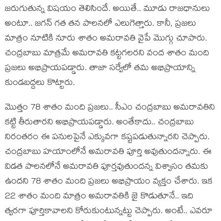
జరుగుతున్న విష‌యం తెలిసిందే. అయితే.. మూడు రాజ‌ధానులు
అంటూ.. జ‌గ‌న్ గ‌త త‌న పాల‌న‌లో ఎలుగెత్తారు. కానీ, ప్ర‌జ‌లు
మాత్రం నూటికి నూరు శాతం అమ‌రావ‌తి వైపే మొగ్గు చూపారు.
చంద్ర‌బాబు మాత్ర‌మే అమ‌రావ‌తి క‌ట్ట‌గల‌ర‌ని వంద శాతం మంది
ప్ర‌జ‌లు అభిప్రాయ‌ప‌డ్డారు. తాజా స‌ర్వేలో త‌మ అభిప్రాయాన్ని
కుండ‌బ‌ద్ద‌లు కొట్టారు.
మొత్తం 78 శాతం మంది ప్ర‌జ‌లు.. సీఎం చంద్ర‌బాబు అమ‌రావ‌తిని
క‌ట్టి తీరుతార‌ని అభిప్రాయ‌ప‌డ్డారు. అంతేకాదు.. చంద్ర‌బాబు
నిరంత‌రం ఈ ప‌నుల‌పైనే ఎక్కువ‌గా క‌ష్ట‌ప‌డుతున్నార‌ని చెప్పారు.
చంద్ర‌బాబు హ‌యాంలోనే అమ‌రావ‌తి పూర్తి అవుతుంద‌న్నారు. ఈ
విడ‌త పాల‌న‌లోనే అమ‌రావ‌తి పూర్త‌వుతుంద‌న్న విశ్వాసం త‌మ‌కు
ఉంద‌ని 78 శాతం మంది ప్ర‌జ‌లు అభిప్రాయం వ్య‌క్తం చేశారు. ఇక
22 శాతం మంది మాత్రం అమ‌రావ‌తికి జై కొడుతూనే.. ఇది
త్వ‌ర‌గా పూర్తికావాల‌ని కోరుకుంటున్న‌ట్టు చెప్పారు. అంటే.. ఎవ‌రూ