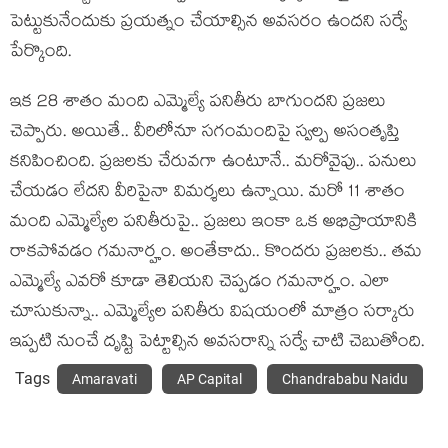
పెట్టుకునేందుకు ప్ర‌య‌త్నం చేయాల్సిన అవ‌స‌రం ఉంద‌ని స‌ర్వే
పేర్కొంది.
ఇక 28 శాతం మంది ఎమ్మెల్యే ప‌నితీరు బాగుంద‌ని ప్ర‌జ‌లు
చెప్పారు. అయితే.. వీరిలోనూ స‌గంమందిపై స్వ‌ల్ప అసంతృప్తి
క‌నిపించింది. ప్ర‌జ‌ల‌కు చేరువ‌గా ఉంటూనే.. మ‌రోవైపు.. ప‌నులు
చేయ‌డం లేద‌ని వీరిపైనా విమ‌ర్శ‌లు ఉన్నాయి. మ‌రో 11 శాతం
మంది ఎమ్మెల్యేల ప‌నితీరుపై.. ప్ర‌జ‌లు ఇంకా ఒక అభిప్రాయానికి
రాక‌పోవ‌డం గ‌మ‌నార్హం. అంతేకాదు.. కొంద‌రు ప్ర‌జ‌ల‌కు.. త‌మ
ఎమ్మెల్యే ఎవ‌రో కూడా తెలియ‌ని చెప్ప‌డం గ‌మ‌నార్హం. ఎలా
చూసుకున్నా.. ఎమ్మెల్యేల ప‌నితీరు విష‌యంలో మాత్రం స‌ర్కారు
ఇప్ప‌టి నుంచే దృష్టి పెట్టాల్సిన అవ‌స‌రాన్ని స‌ర్వే చాటి చెబుతోంది.
Tags
Amaravati
AP Capital
Chandrababu Naidu