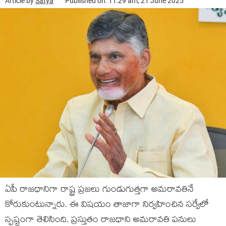
Article by
Satya
Published on: 11:29 am, 21 June 2025
ఏపీ రాజ‌ధానిగా రాష్ట్ర ప్ర‌జ‌లు గుండుగుత్త‌గా అమ‌రావ‌తినే
కోరుకుంటున్నారు. ఈ విష‌యం తాజాగా నిర్వ‌హించిన స‌ర్వేలో
స్ప‌ష్టంగా తెలిసింది. ప్ర‌స్తుతం రాజ‌ధాని అమ‌రావ‌తి ప‌నులు