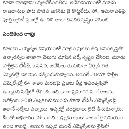
కూడా రాజ‌ధానిని వ్య‌తిరేకించ‌లేదు. అదేస‌మ‌యంలో మూడు
రాజ‌ధానుల పాట పాడిన జ‌గ‌న్‌కు జై కొట్ట‌లేదు. సో.. అమ‌రావ‌తిపై
పూర్తి క్లారిటీ ప్ర‌జ‌ల్లో ఉంద‌ని తాజా నివేదిక స్ప‌ష్టం చేసింది.
పంటికింద రాళ్లు!
కూట‌మి ఎమ్మెల్యేల విష‌యంలో మాత్రం ప్ర‌జ‌లు తీవ్ర అసంతృప్తితో
ఉన్నార‌న్న‌ది తాజాగా వెలుగు చూసిన స‌ర్వే స్ప‌ష్టం చేసింది. మూడు
పార్టీలైన టీడీపీ, జ‌న‌సేన, బీజేపీలు కూట‌మిగా ఏర్ప‌డి గ‌త
ఎన్నిక‌ల్లో విజ‌యం ద‌క్కించుకున్నాయి. అయితే.. ఆయా పార్టీల
ఎమ్మెల్యేల్లో 64 శాతం మందిపై ప్ర‌జ‌లు తీవ్ర అసంతృప్తితో
ఉన్నార‌ని స‌ర్వేలో తేలింది. ఇది చాలా ప్ర‌మాక‌ర సంకేతాల‌ను
ఇస్తోంది. 2019 ఎన్నిక‌ల‌కుముందు కూడా టీడీపీ ఎమ్మెల్యేల‌పై
ఇలానే స‌ర్వేలు వ‌చ్చాయి. అప్ప‌ట్లో చంద్ర‌బాబు లైట్ తీసుకున్నారు.
దీంతో అధికారం పోయింది. ఇప్పుడు ఇంకా నాలుగేళ్ల స‌మ‌యం
ఉంది కాబ‌ట్టి.. ఆయ‌న ఇప్ప‌టి నుంచే ఎమ్మెల్యేల‌ను లైన్‌లో