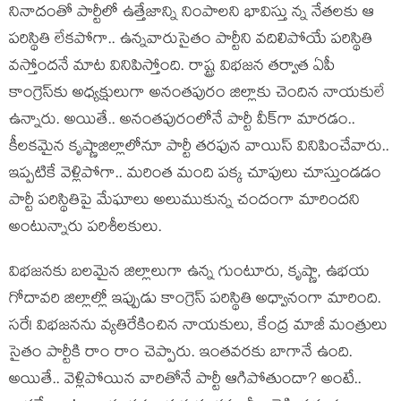
నినాదంతో పార్టీలో ఉత్తేజాన్ని నింపాల‌ని భావిస్తు న్న నేత‌ల‌కు ఆ
ప‌రిస్థితి లేక‌పోగా.. ఉన్న‌వారుసైతం పార్టీని వ‌దిలిపోయే ప‌రిస్థితి
వ‌స్తోంద‌నే మాట వినిపిస్తోంది. రాష్ట్ర విభ‌జ‌న త‌ర్వాత ఏపీ
కాంగ్రెస్‌కు అధ్య‌క్షులుగా అనంత‌పురం జిల్లాకు చెందిన నాయ‌కులే
ఉన్నారు. అయితే.. అనంత‌పురంలోనే పార్టీ వీక్‌గా మార‌డం..
కీల‌క‌మైన కృష్ణాజిల్లాలోనూ పార్టీ త‌ర‌ఫున వాయిస్ వినిపించేవారు..
ఇప్ప‌టికే వెళ్లిపోగా.. మ‌రింత మంది ప‌క్క చూపులు చూస్తుండ‌డం
పార్టీ ప‌రిస్థితిపై మేఘాలు అలుముకున్న చందంగా మారింద‌ని
అంటున్నారు ప‌రిశీల‌కులు.
విభ‌జ‌న‌కు బ‌ల‌మైన జిల్లాలుగా ఉన్న గుంటూరు, కృష్ణా, ఉభ‌య
గోదావ‌రి జిల్లాల్లో ఇప్పుడు కాంగ్రెస్ ప‌రిస్థితి అధ్వానంగా మారింది.
స‌రే! విభ‌జ‌న‌ను వ్య‌తిరేకించిన నాయ‌కులు, కేంద్ర మాజీ మంత్రులు
సైతం పార్టీకి రాం రాం చెప్పారు. ఇంత‌వ‌ర‌కు బాగానే ఉంది.
అయితే.. వెళ్లిపోయిన వారితోనే పార్టీ ఆగిపోతుందా? అంటే..