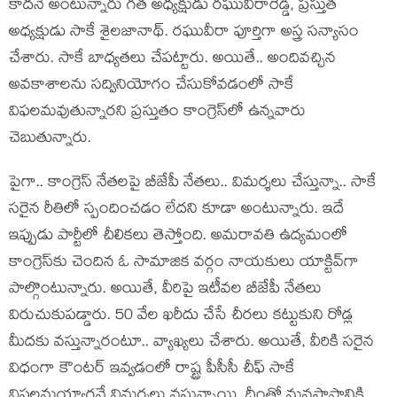
కాద‌నే అంటున్నారు గ‌త అధ్య‌క్షుడు ర‌ఘువీరారెడ్డి, ప్ర‌స్తుత
అధ్య‌క్షుడు సాకే శైల‌జానాథ్‌. ర‌ఘువీరా పూర్తిగా అస్త్ర స‌న్యాసం
చేశారు. సాకే బాధ్య‌త‌లు చేప‌ట్టారు. అయితే.. అందివ‌చ్చిన
అవ‌కాశాల‌ను స‌ద్వినియోగం చేసుకోవ‌డంలో సాకే
విఫ‌ల‌మ‌వుతున్నార‌ని ప్ర‌స్తుతం కాంగ్రెస్‌లో ఉన్న‌వారు
చెబుతున్నారు.
పైగా.. కాంగ్రెస్ నేత‌ల‌పై బీజేపీ నేత‌లు.. విమ‌ర్శ‌లు చేస్తున్నా.. సాకే
స‌రైన రీతిలో స్పందించ‌డం లేద‌ని కూడా అంటున్నారు. ఇదే
ఇప్పుడు పార్టీలో చీలిక‌లు తెస్తోంది. అమ‌రావ‌తి ఉద్య‌మంలో
కాంగ్రెస్‌కు చెందిన‌ ఓ సామాజిక వ‌ర్గం నాయ‌కులు యాక్టివ్‌గా
పాల్గొంటున్నారు. అయితే, వీరిపై ఇటీవ‌ల బీజేపీ నేత‌లు
విరుచుకుప‌డ్డారు. 50 వేల ఖ‌రీదు చేసే చీర‌లు క‌ట్టుకుని రోడ్ల
మీద‌కు వ‌స్తున్నారంటూ.. వ్యాఖ్య‌లు చేశారు. అయితే, వీరికి స‌రైన
విధంగా కౌంట‌ర్ ఇవ్వ‌డంలో రాష్ట్ర పీసీసీ చీఫ్ సాకే
విఫ‌ల‌మ‌య్యార‌నే విమ‌ర్శ‌లు వ‌స్తున్నాయి. దీంతో మ‌న‌స్థాపానికి