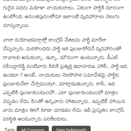
గురైన స‌ద‌రు మ‌హిళా నాయ‌కురాలు.. ఏకంగా పార్టీకి దూరంగా
ఉంటోంది. అనంత‌పురంలోనూ ఇలాంటి వ్య‌వ‌హారాలు వెలుగు
చూస్తున్నాయి.
చాలా నియోజ‌క‌వ‌ర్గాల్లో కాంగ్రెస్ నేత‌ల‌ను పార్టీ మారేలా
చేస్తున్నారు. మ‌రికొంద‌రు పార్టీ ఇక పుంజుకోద‌నే వ్య‌వ‌హారంతో
రావాల‌ని అనుకున్నా.. ఉన్నా.. మౌనంగా ఉంటున్నారు. డీఎల్
ర‌వీంద్రారెడ్డి వంటివారు దీనికి ప్ర‌త్య‌క్ష ఉదాహ‌ర‌ణ‌. పోనీ.. పార్టీ ఇక‌,
ఉండ‌దా.? అంటే.. నాయ‌కులు నెల‌కొసారి స‌మావేశమై పార్టీని
పుంజుకునేలా చేస్తామంటూ.. మాట్లాడుతున్నారు. కానీ.. ఇది
ఎప్ప‌టికి పుంజుకుంటుందో.. ఎలా పుంజుకుంటుందో మాత్రం
చెప్ప‌డం లేదు. దీంతో ఉన్న‌వారు పోతున్నారు.. ఇప్ప‌టికే పోయిన
వారు మాత్రం తిరిగి కూడా చూడ‌డం లేదు. ఇదీ ప్ర‌స్తుతం కాంగ్రెస్
ప‌రిస్థితి అంటున్నారు ప‌రిశీల‌కులు.
Tags
AP Congress
Sake Sailajanath