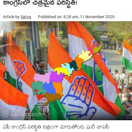
కాంగ్రెస్‌లో చిత్ర‌మైన ప‌రిస్థితి!
Article by
Satya
Published on: 8:28 am, 11 November 2020
ఏపీ కాంగ్రెస్ ప‌రిస్థితి చిత్రంగా మారుతోంది. ఘ‌ర్ వాప‌సీ