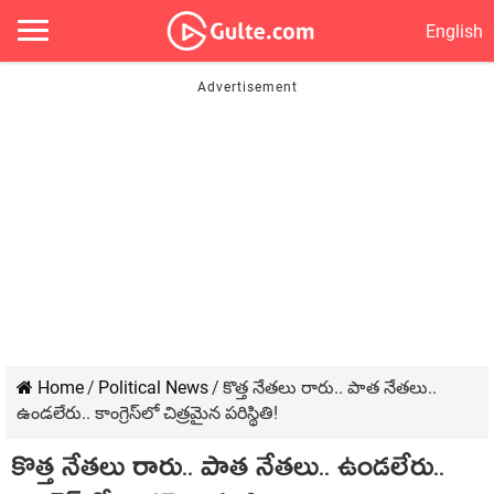
English
Home
/
Political News
/
కొత్త నేత‌లు రారు.. పాత నేత‌లు..
ఉండలేరు.. కాంగ్రెస్‌లో చిత్ర‌మైన ప‌రిస్థితి!
కొత్త నేత‌లు రారు.. పాత నేత‌లు.. ఉండలేరు..