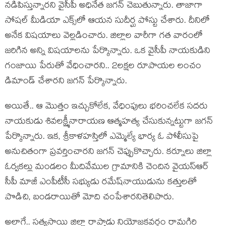
న‌డిపిస్తున్నార‌ని వైసీపీ అధినేత జ‌గ‌న్ చెబుతున్నారు. తాజాగా
సోష‌ల్ మీడియా ఎక్స్‌లో ఆయ‌న సుదీర్ఘ పోస్టు చేశారు. దీనిలో
అనేక విష‌యాలు వెల్ల‌డించారు. జిల్లాల వారీగా గ‌త వారంలో
జ‌రిగిన అన్ని విష‌యాల‌ను పేర్కొన్నారు. ఒక వైసీపీ నాయ‌కుడిని
గంజాయి పేరుతో వేధించార‌ని.. 2ల‌క్ష‌ల రూపాయ‌ల లంచం
డిమాండ్ చేశార‌ని జ‌గ‌న్ పేర్కొన్నారు.
అయితే.. ఆ మొత్తం ఇచ్చుకోలేక‌, వేధింపులు భ‌రించ‌లేక స‌ద‌రు
నాయ‌కుడు శివ‌ల‌క్ష్మీనారాయ‌ణ ఆత్మహ‌త్య చేసుకున్న‌ట్టుగా జ‌గ‌న్
పేర్కొన్నారు. ఇక‌, శ్రీకాళ‌హ‌స్తిలో ఎమ్మెల్యే భార్య ఓ పోలీసుపై
అనుచితంగా ప్ర‌వ‌ర్తించార‌ని జ‌గ‌న్ చెప్పుకొచ్చారు. కర్నూలు జిల్లా
ఓర్వకల్లు మండలం మీదివేముల గ్రామానికి చెందిన వైయస్ఆర్
సీపీ మాజీ ఎంపీటీసీ సభ్యుడు రమేష్‌నాయుడును కత్తులతో
పొడిచి, బండరాయితో మోది చంపేశారనితెలిపారు.
అలాగే.. సత్యసాయి జిల్లా రాప్తాడు నియోజకవర్గం రామగిరి