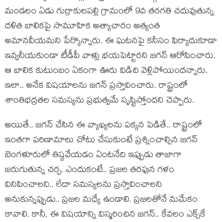
మండలం ఏడు గుర్రాకులపల్లి గ్రామంలో 9వ తరగతి చదువుతున్న
దళిత బాలికపై సామూహిక అత్యాచారం అత్యంత
అమానవీయమ‌ని పేర్కొన్నారు. ఈ ఘటనపై కనీసం ఫిర్యాదుకూడా
ఇవ్వనీయకుండా టీడీపీ వాళ్లు భయపెట్టారని జ‌గ‌న్ ఆరోపించారు.
ఆ బాలిక కుటుంబం ఏకంగా ఊరు విడిచి వెళ్లిపోయింద‌న్నారు.
ఇలా.. అనేక విష‌యాల‌ను జ‌గ‌న్ ప్ర‌స్తావించారు. రాష్ట్రంలో
శాంతిభ‌ద్ర‌తల స‌మ‌స్యను ప్ర‌భుత్వ‌మే సృష్టిస్తోంద‌ని చెప్పారు.
అయితే.. జ‌గ‌న్ చేసిన ఈ వ్యాఖ్య‌ల‌ను ప‌క్క‌న పెడితే.. రాష్ట్రంలో
ఇంతగా ప‌రిణామాలు చోటు చేసుకుంటే ప్ర‌శ్నించాల్సిన జ‌గ‌న్
బెంగ‌ళూరులో తిష్ఠ‌వేయడం ఏంట‌నేది ఇప్పుడు తాజాగా
జ‌రుగుతున్న చ‌ర్చ‌. ఎందుకంటే.. ప్ర‌జ‌ల త‌ర‌ఫున గ‌ళం
వినిపించాల‌ని.. లేదా స‌మ‌స్య‌ల‌ను ప్ర‌స్తావించాల‌ని
అనుకున్నప్పుడు.. ప్ర‌జ‌ల మ‌ధ్యే ఉండాలి. ప్ర‌జ‌ల‌తోనే మ‌మేకం
కావాలి. కానీ, ఈ విష‌యాన్ని విస్మ‌రించిన జ‌గ‌న్‌.. కేవ‌లం ఎక్స్‌కే