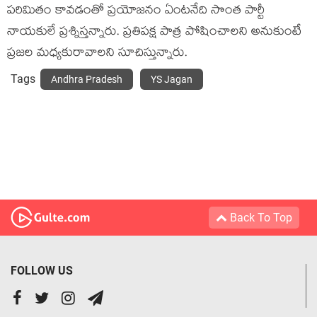
ప‌రిమితం కావ‌డంతో ప్ర‌యోజ‌నం ఏంట‌నేది సొంత పార్టీ
నాయ‌కులే ప్ర‌శ్నిస్త‌న్నారు. ప్ర‌తిప‌క్ష పాత్ర పోషించాల‌ని అనుకుంటే
ప్ర‌జ‌ల మ‌ధ్య‌కురావాల‌ని సూచిస్తున్నారు.
Tags
Andhra Pradesh
YS Jagan
Back To Top
FOLLOW US