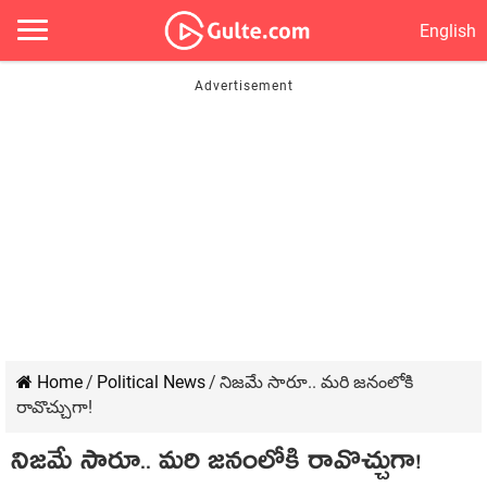
English
Home
/
Political News
/
నిజ‌మే సారూ.. మ‌రి జ‌నంలోకి
రావొచ్చుగా!
నిజ‌మే సారూ.. మ‌రి జ‌నంలోకి రావొచ్చుగా!