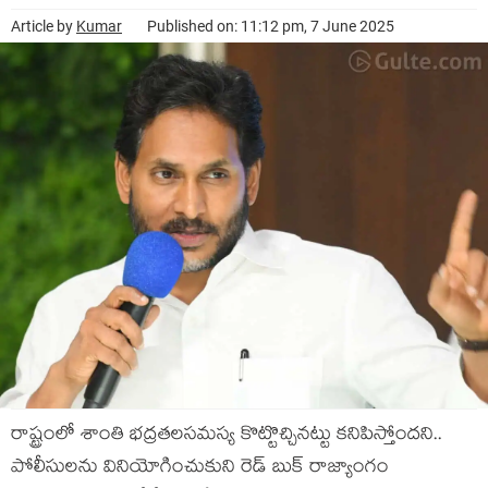
Article by
Kumar
Published on: 11:12 pm, 7 June 2025
రాష్ట్రంలో శాంతి భ‌ద్ర‌త‌ల‌స‌మ‌స్య కొట్టొచ్చిన‌ట్టు క‌నిపిస్తోంద‌ని..
పోలీసులను వినియోగించుకుని రెడ్ బుక్ రాజ్యాంగం