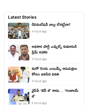
Latest Stories
డీలిమిటేషన్ బిల్లు లేన‌ట్టేనా?
4 hours ago
అధికార పార్టీ ఎమ్మెల్యే కుమారుడి
ప్రేమ్ కహాని
5 hours ago
మరో రెండు ఎయిమ్స్ ఆసుపత్రుల
కోసం జనసేన వినతి
5 hours ago
వైసీపీ ‘జెన్ జీ’ కాదు… ‘గంజాయ్
జీ’
6 hours ago