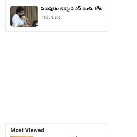
పిఠాపురం ఇకపై పవన్ కంచు కోట
7 hours ago
Most Viewed