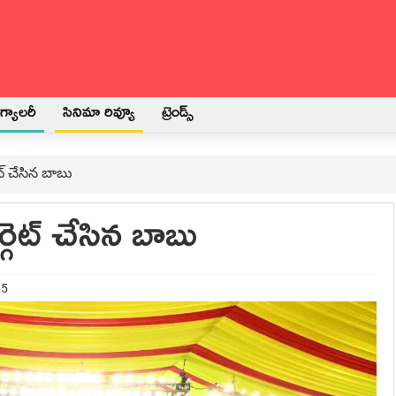
్యాలరీ
సినిమా రివ్యూ
ట్రెండ్స్
ెట్ చేసిన బాబు
్గెట్ చేసిన బాబు
25