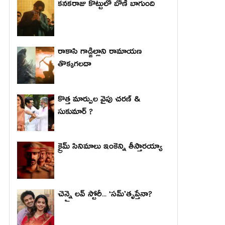
కనకరాజు కొట్టులో బోణీ బాగుంది
రాకాసి గాడ్జిల్లాని రామాయణ
తొక్కగలదా
కొత్త మార్పుల వైపు చరణ్ &
సుకుమార్ ?
క్రైమ్ సినిమాలు ఇంకెన్ని తీస్తారయ్యా
చెన్నై లవ్ స్టోరీ... ‘సమ్’తృప్తేనా?