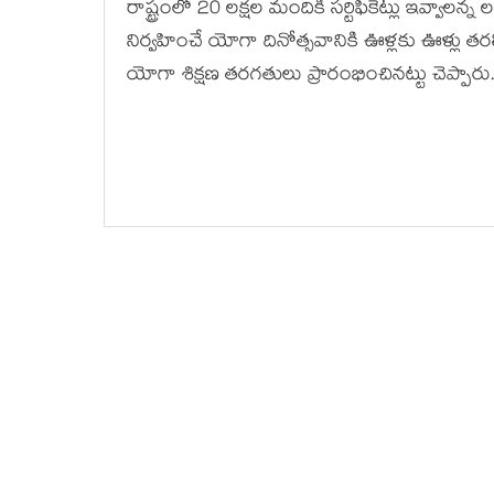
రాష్ట్రంలో 20 ల‌క్ష‌ల మందికి స‌ర్టిఫికెట్లు ఇవ్వాల‌న్న 
నిర్వ‌హించే యోగా దినోత్స‌వానికి ఊళ్ల‌కు ఊళ్లు త‌ర‌
యోగా శిక్ష‌ణ త‌ర‌గ‌తులు ప్రారంభించిన‌ట్టు చెప్పా