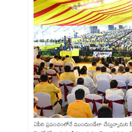
ఏపీని ప్ర‌పంచంలోనే ముందుండేలా చేస్తున్నామ‌ని స