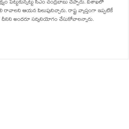
ల‌క్ష్యం పెట్టుకున్న‌ట్టు సీఎం చంద్ర‌బాబు చెప్పారు. విశాఖ‌లో
లి రావాల‌ని ఆయ‌న పిలుపునిచ్చారు. రాష్ట్ర వ్యాప్తంగా ఇప్ప‌టికే
రు. దీనిని అంద‌రూ స‌ద్వినియోగం చేసుకోవాల‌న్నారు.