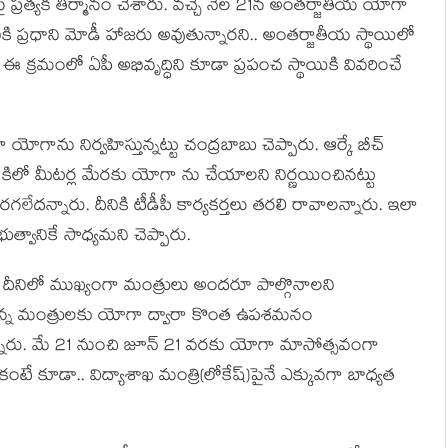
ప్ర‌త్య‌క తీర్మానం చేశారు. వ‌చ్చే నెల 21న అంత‌ర్జాతీయ యోగా
దీనికి ప్ర‌ధాని మోడీ హాజ‌రు అవుతున్నార‌ని.. అంత‌ర్జాతీయ స్థాయిలో
. ఈ క్ర‌మంలో ఏపీ అభివృద్ధిని కూడా ప్ర‌పంచ స్థాయికి వివ‌రించే
ోగాను నిర్వ‌హిస్తున్న‌ట్టు చంద్ర‌బాబు చెప్పారు. ఆర్కే బీచ్
కిలో మీట‌ర్ల మేర‌కు యోగా ను చేయాల‌ని నిర్ణ‌యించిన‌ట్టు
గ‌లేద‌న్నారు. దీనికి టీడీపీ కార్యక‌ర్త‌లు త‌ర‌లి రావాల‌న్నారు. ఇలా
‌భుత్వానికే సాధ్య‌మ‌ని చెప్పారు.
.. దీనిలో ముఖ్యంగా మంత్రులు అంద‌రూ పాల్గొనాలని
తున్న మంత్రులకు యోగా ద్వారా కొంత ఉప‌శ‌మ‌నం
స్తామ‌న్నారు. మే 21 నుంచి జూన్ 21 వ‌ర‌కు యోగా మాసోత్స‌వంగా
ికంటే కూడా.. విద్యాశాఖ మంత్రి(లోకేష్‌)పైనే ఎక్కువ‌గా బాధ్య‌త