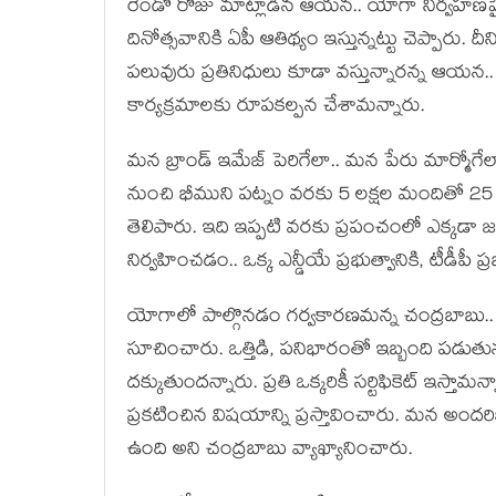
రెండో రోజు మాట్లాడిన ఆయ‌న‌.. యోగా నిర్వ‌హ‌ణ‌పై 
దినోత్స‌వానికి ఏపీ ఆతిథ్యం ఇస్తున్న‌ట్టు చెప్పారు. 
ప‌లువురు ప్ర‌తినిధులు కూడా వ‌స్తున్నార‌న్న ఆయ‌న‌.
కార్య‌క్ర‌మాల‌కు రూప‌క‌ల్ప‌న చేశామ‌న్నారు.
మ‌న బ్రాండ్ ఇమేజ్ పెరిగేలా.. మ‌న పేరు మార్మోగేలా య
నుంచి భీముని ప‌ట్నం వ‌ర‌కు 5 ల‌క్ష‌ల మందితో 25 
తెలిపారు. ఇది ఇప్ప‌టి వ‌ర‌కు ప్ర‌పంచంలో ఎక్క‌డా జ‌ర‌
నిర్వ‌హించ‌డం.. ఒక్క ఎన్డీయే ప్ర‌భుత్వానికి, టీడీపీ ప్ర
యోగాలో పాల్గొన‌డం గర్వ‌కార‌ణ‌మ‌న్న చంద్ర‌బాబు
సూచించారు. ఒత్తిడి, ప‌నిభారంతో ఇబ్బంది ప‌డు
ద‌క్కుతుంద‌న్నారు. ప్ర‌తి ఒక్క‌రికీ స‌ర్టిఫికెట్ ఇ
ప్ర‌క‌టించిన విష‌యాన్ని ప్ర‌స్తావించారు. మ‌న అంద‌ర
ఉంది అని చంద్ర‌బాబు వ్యాఖ్యానించారు.