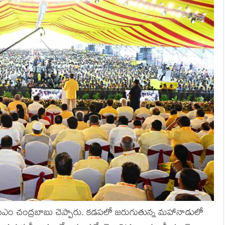
ీఎం చంద్ర‌బాబు చెప్పారు. క‌డ‌ప‌లో జ‌రుగుతున్న మ‌హానాడులో