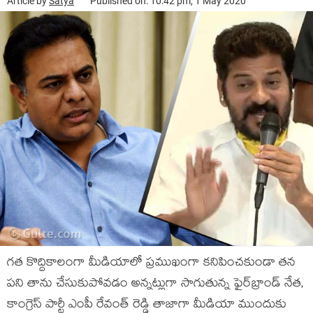
Article by
Satya
Published on: 10:42 pm, 1 May 2020
గ‌త కొద్దికాలంగా మీడియాలో ప్ర‌ముఖంగా క‌నిపించ‌కుండా త‌న
ప‌ని తాను చేసుకుపోవ‌డం అన్న‌ట్లుగా సాగుతున్న ఫైర్‌బ్రాండ్ నేత‌,
కాంగ్రెస్ పార్టీ ఎంపీ రేవంత్ రెడ్డి తాజాగా మీడియా ముందుకు