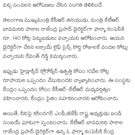
వ‌చ్చి సంచ‌ల‌న ఆరోప‌ణ‌లు చేసిన సంగ‌తి తెలిసిందే.
తెలంగాణ ముఖ్యమంత్రి కేసీఆర్ త‌న‌యుడు, మంత్రి కేటీఆర్
బావ‌మ‌రిది పాకాల రాజేంద్ర ప్ర‌సాద్ డైరెక్టర్‌గా ఫార్మా కంపెనీకి
రూ. 140 కోట్ల పెట్టుబడులు వచ్చాయని ఆరోపించారు. ఆయ‌న
డైరెక్టర్‌గా చేరిన ల‌క్సాయ్ లైఫ్ సైన్స్ కొద్ది రోజులకే వందల కోట్లు
వచ్చాయని రేవంత్ రెడ్డి విమర్శించారు.
ఇప్పుడు హైడ్రాక్సిన్ క్లోరోక్విన్ ఉత్పత్తి కోసం 10వేల కోట్ల
రూపాయల ఒప్పందం చేసుకుందని వ్యాఖ్యానించారు. ఈ సంస్థకు
కేంద్రం ఒప్పందం కోసం కేసీఆర్-కేటీఆర్ మధ్యవర్తిత్వం
వహించారని, కేంద్రం సైతం స‌హ‌క‌రించార‌ని ఆరోపించారు.
అయితే, దీనిపై కరీంనగర్ ఎంపీ,బీజేపీ రాష్ట్ర అధ్యక్షుడు బండి
సంజయ్ ఘాటుగా స్పందించారు. కేటీఆర్ బావ‌మ‌రిది పాకాల
రాజేంద్ర ప్ర‌సాద్ డైరెక్టర్‌గా ఉన్న ఓ ఫార్మా కంపెనీకి కేంద్ర