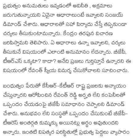
ప్ర‌భుత్వం అనుమ‌తులు ఇవ్వ‌డంలో అవినీతి , అక్ర‌మాలు
జరుగుతున్నాయని ఏవైనా ఆధారాలుంటే ఇవ్వాలని సంజ‌య్
డిమాండ్ చేశారు. ఆధారాలతో సహా పిర్యాదు చేస్తే తప్పకుండా
చర్యలు తీసుకుంటామ‌న్నారు. కేంద్రం తరపున విచారణ
జ‌రిపిస్తామని తెలిపారు. ఏ ఆధారాలు ఉన్నా ఇవ్వాల‌ని, చర్యలు
తీసుకునే విష‌యంలో ఎలాంటి అనుమానం లేద‌న్నారు. బీజేపీ,
టీఆర్ఎస్ ఒక్కటా? కాదా? అనేది ప్రజలు గుర్తిస్తూనే ఉన్నారని ఈ
విష‌యంలో రేవంత్ స్వీయ విమ‌ర్శ చేసుకోవాల‌ని సూచించారు.
బంధుత్వం పేరుతో కేసీఆర్-కేటీఆర్ రాష్ట్ర ప్రజలకు అన్యాయం
చేస్తున్నారని ఆరోపించిన రేవంత్ రెడ్డి అర్హత లేని కంపెనీలతో
ఒప్పందం చేయడంపై బీజేపీ సమాధానం చెప్పాల‌ని డిమాండ్
చేశారు. అనుభవం లేని సంస్థతో ఒప్పందం చేసుకుంటే బీజేపీ-
టీఆరెస్ అంతర్గత కుమ్మక్కు అయినట్లు అర్థం అవుతుందని
అన్నారు. ఇంతటి విపత్కర పరిస్థితుల్లో ప్రభుత్వ పెద్దలు వ్యాపారం