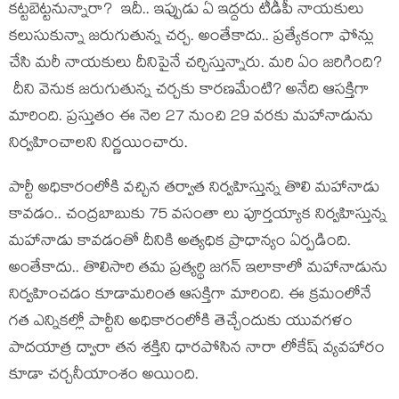
క‌ట్ట‌బెట్ట‌నున్నారా? ఇదీ.. ఇప్పుడు ఏ ఇద్ద‌రు టీడీపీ నాయ‌కులు
క‌లుసుకున్నా జ‌రుగుతున్న చ‌ర్చ‌. అంతేకాదు.. ప్ర‌త్యేకంగా ఫోన్లు
చేసి మ‌రీ నాయ‌కులు దీనిపైనే చ‌ర్చిస్తున్నారు. మ‌రి ఏం జ‌రిగింది?
దీని వెనుక జ‌రుగుతున్న చ‌ర్చ‌కు కార‌ణ‌మేంటి? అనేది ఆస‌క్తిగా
మారింది. ప్ర‌స్తుతం ఈ నెల 27 నుంచి 29 వ‌ర‌కు మ‌హానాడును
నిర్వ‌హించాల‌ని నిర్ణ‌యించారు.
పార్టీ అధికారంలోకి వ‌చ్చిన త‌ర్వాత నిర్వ‌హిస్తున్న తొలి మ‌హానాడు
కావ‌డం.. చంద్ర‌బాబుకు 75 వ‌సంతా లు పూర్త‌య్యాక నిర్వ‌హిస్తున్న
మ‌హానాడు కావ‌డంతో దీనికి అత్య‌ధిక ప్రాధాన్యం ఏర్ప‌డింది.
అంతేకాదు.. తొలిసారి త‌మ ప్ర‌త్య‌ర్థి జ‌గ‌న్ ఇలాకాలో మ‌హానాడును
నిర్వ‌హించ‌డం కూడామ‌రింత ఆస‌క్తిగా మారింది. ఈ క్ర‌మంలోనే
గ‌త ఎన్నిక‌ల్లో పార్టీని అధికారంలోకి తెచ్చేందుకు యువ‌గ‌ళం
పాద‌యాత్ర ద్వారా త‌న శ‌క్తిని ధార‌పోసిన నారా లోకేష్ వ్య‌వ‌హారం
కూడా చ‌ర్చ‌నీయాంశం అయింది.