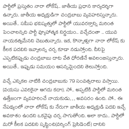
పార్టీలో ప్ర‌స్తుతం నారా లోకేష్‌.. జాతీయ ప్ర‌ధాన కార్య‌ద‌ర్శిగా
ఉన్నారు. జాతీయ అధ్య‌క్షుడిగా చంద్ర‌బాబు వ్య‌వ‌హ‌రిస్తున్నారు.
అయితే.. స‌మీప భ‌విష్య‌త్తులో పార్టీలో యువ‌ర‌క్తాన్ని మ‌రింత
పెంచాల‌న్న‌ది పార్టీ వ్యూహాత్మ‌క నిర్ణ‌యం.. వ‌చ్చేదంతా .. యువ
నాయ‌క‌త్వ‌మేన‌ని చెబుతున్నారు. ఇక‌, కొన్నాళ్లుగా నారా లోకేష్ కు
కీల‌క ప‌ద‌విని ఇవ్వాల‌న్న చ‌ర్చ కూడా న‌డుస్తోంది. దీనిపై
ఎప్ప‌టిక‌ప్పుడు చంద్ర‌బాబు దాట వేత ధోర‌ణినే అవ‌లంబిస్తున్నారు.
అయితే.. ఇప్పుడు స‌మ‌యం ఆస‌న్నమైంద‌ని తెలుస్తోంది.
వ‌చ్చే ఎన్నిక‌ల నాటికి చంద్ర‌బాబుకు 79 సంవత్స‌రాలు వ‌స్తాయి.
(వ‌య‌సు ఎవ‌రికైనా ఆగ‌దు క‌దా!). సో.. అప్ప‌టికి పార్టీలో మ‌రింత
ఉత్తేజంగా వ్య‌వ‌హ‌రించే నాయ‌కుడు… అవ‌స‌రం ఉంది. సో.. ఈ
నేప‌థ్యంలో నారా లోకేష్ కు నేరుగా జాతీయ అధ్య‌క్షుడి పద‌వి ఇచ్చే
అవ‌కాశం ఉంద‌ని ఒక‌వైపు చ‌ర్చ సాగుతోంది. అలా కాదు.. పార్టీలో
మ‌రో కీల‌క ప‌ద‌విని సృష్టించి(వ‌ర్కింగ్ ప్రెసిడెంట్‌) దానిని