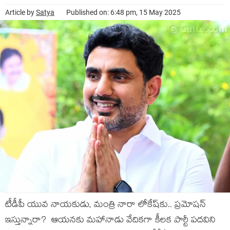
Article by
Satya
Published on: 6:48 pm, 15 May 2025
టీడీపీ యువ నాయ‌కుడు, మంత్రి నారా లోకేష్‌కు.. ప్ర‌మోష‌న్
ఇస్తున్నారా? ఆయ‌న‌కు మ‌హానాడు వేదిక‌గా కీల‌క పార్టీ ప‌ద‌విని