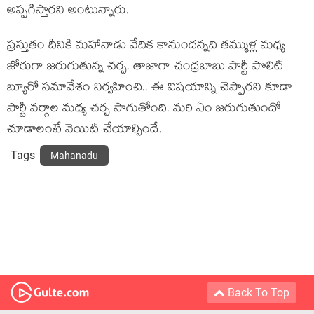
అప్ప‌గిస్తార‌ని అంటున్నారు.
ప్ర‌స్తుతం దీనికి మ‌హానాడు వేదిక కానుంద‌న్న‌ది త‌మ్ముళ్ల మ‌ధ్య
జోరుగా జ‌రుగుతున్న చ‌ర్చ‌. తాజాగా చంద్ర‌బాబు పార్టీ పొలిట్
బ్యూరో స‌మావేశం నిర్వ‌హించి.. ఈ విష‌యాన్ని చెప్పార‌ని కూడా
పార్టీ వ‌ర్గాల మ‌ధ్య చర్చ సాగుతోంది. మ‌రి ఏం జ‌రుగుతుందో
చూడాలంటే వెయిట్ చేయాల్సిందే.
Tags
Mahanadu
Back To Top