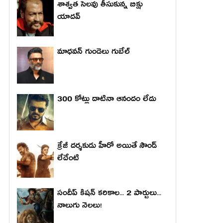
శాశ్వత సెలవు తీసుకున్న బిక్షు
యాదవ్
మాధ‌వ‌న్ గుండెలు గుబేల్‌
300 కోట్లు దాటినా ఆనందం లేదు
క్రేజీ దర్శకుడు హీరో అయితే సౌండ్
లేదేంటి
సందీప్ కిషన్ కరికాల... 2 పార్టులు...
నాలుగు నెలలు!