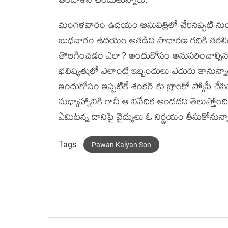
ఆందోళన చెందుతున్నారు.
మంగళవారం ఉదయం ఆసుపత్రిలో చేరినప్పటి నుంచ
బుధవారం ఉదయం అతడిని సాధారణ గదికి తరలించారు
తొలగించడం ఎలా? అందుకోసం అనుసరించాల్సిన వై
భవిష్యత్తులో ఎలాంటి ఇబ్బందులు ఎదురు కానున్నా
ఇందుకోసం ఇప్పటికే శంకర్ కు బ్రాంకో స్కోపీ చేసి
మధ్యాహ్నానికి గానీ ఆ నివేదిక అందదని తెలుస్తోంద
ఏమిటన్న దానిపై వైద్యులు ఓ నిర్ణయం తీసుకోనున్న
Tags
Pawan Kalyan Son