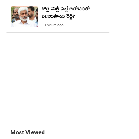
కొత్త పార్టీ పెట్టే ఆలోచనలో
విజయసాయి రెడ్డి?
10 hours ago
Most Viewed