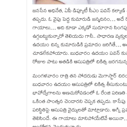
జనసేన అధినేత, ఏపీ డిప్యూటీ సీఎం పవన్ కల్య
తప్పదు. ఓ వైపు పెద్ద కుమారుడి జన్మదినం… అదే రో
గాయాలు… అది కూడా ఎక్కడో సుదూరాన సింగప
ఉగ్గబట్టుకున్నారో తెలియదు గానీ.. సాధారణ వ్యక
ఉదయం చిన్న కుమారుడికి ప్రమాదం జరిగితే… అ
చూడలేకపోయారు. బుధవారం ఉదయం పవన్ కుమారు
రోజుల పాటు అతడికి ఆసుపత్రిలో చికిత్స జరగనున్
మంగళవారం రాత్రి తన సోదరుడు మెగాస్టార్ చిరంజ
బుధవారం ఉదయం ఆసుపత్రిలో చికిత్స తీసుకుంటు
భావోద్వేగాలను అణచుకోవడంలో ఓ రేంజి పరిణతి స
ఒకింత సాంత్వన చెందారని చెప్పక తప్పదు. కాసేపు
పరిస్థితిపై ఆసుపత్రి వైద్యులతో మాట్లాడారు. అగ్
తెలిసిందే. ఈ గాయాలు మానిపోయేటివే అయినా… ఊపిర