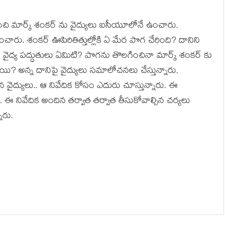
ి మార్క్ శంకర్ ను వైద్యులు ఐసీయూలోనే ఉంచారు.
. శంకర్ ఊపిరితిత్తుల్లోకి ఏ మేర పొగ చేరింది? దానిని
ద్య పద్ధుతులు ఏమిటి? పొగను తొలగించినా మార్క్ శంకర్ కు
యి? అన్న దానిపై వైద్యులు సమాలోచనలు చేస్తున్నారు.
న వైద్యులు.. ఆ నివేదిక కోసం ఎదురు చూస్తున్నారు. ఈ
ి. ఈ నివేదిక అందిన తర్వాత తర్వాత తీసుకోవాల్సిన చర్యలు
ారు.