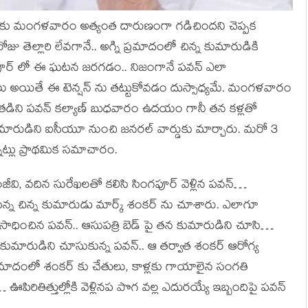
ాణ్ కు మంగళవారం అత్యంత దారుణంగా గడిచిందని చెప్పక
జు తెల్లారి లేవగానే.. అగ్ని ప్రమాదంలో చిన్న కుమారుడికి
ూర్ లో ఈ ఘటన జరగడం.. నిజంగానే పవన్ ఎలా
్తులు అయితే ఈ టెన్షన్ ను తట్టుకోవడం దుస్సాధ్యమే. మంగళవారం
తడిని పవన్ కల్యాణ్ బుధవారం ఉదయం గానీ తన కళ్లతో
డిని ఐసీయూ నుంచి జనరల్ వార్డుకు మార్చారు. మరో 3
నట్లు ప్రాథమిక సమాచారం.
ీవి, వదిన సురేఖలతో కలిసి సింగపూర్ వెళ్లిన పవన్…
న్న చిన్న కుమారుడు మార్క్ శంకర్ ను చూశారు. ఎలాగూ
ాధించిన పవన్.. ఆసుపత్రి బెడ్ పై తన కుమారుడిని చూసి…
 కుమారుడిని చూసుకున్న పవన్.. ఆ తర్వాత శంకర్ ఆరోగ్య
ని ప్రమాదంలో శంకర్ కు చేతులు, కాళ్లకు గాయాలైన సంగతి
ితిత్తుల్లోకి వెళ్లినప పొగ వల్ల ఎదురయ్యే ఇబ్బందిపై పవన్