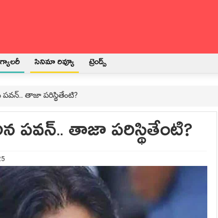
్యాలరీ
సినిమా రివ్యూ
ట్రెండ్స్
పవన్.. తాజా పరిస్థితేంటి?
న పవన్.. తాజా పరిస్థితేంటి?
25