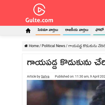
సినిమా వార్తలు
రాజకీయ వార్తలు
ఫోటో గ
Home
/
Political News
/
గాయపడ్డ కొడుకును చేరిన 
గాయపడ్డ కొడుకును చేరి
Article by
Satya
Published on: 11:30 am, 9 April 20