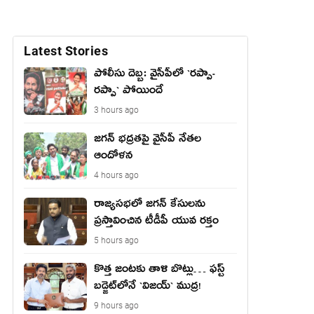
Latest Stories
పోలీసు దెబ్బ: వైసీపీలో `ర‌ప్పా-
ర‌ప్పా` పోయిందే
3 hours ago
జ‌గ‌న్ భద్రతపై వైసీపీ నేతల
ఆందోళన
4 hours ago
రాజ్యసభలో జగన్ కేసులను
ప్రస్తావించిన టీడీపీ యువ రక్తం
5 hours ago
కొత్త జంట‌కు తాళి బొట్లు… ఫ‌స్ట్
బ‌డ్జెట్‌లోనే `విజ‌య్` ముద్ర‌!
9 hours ago