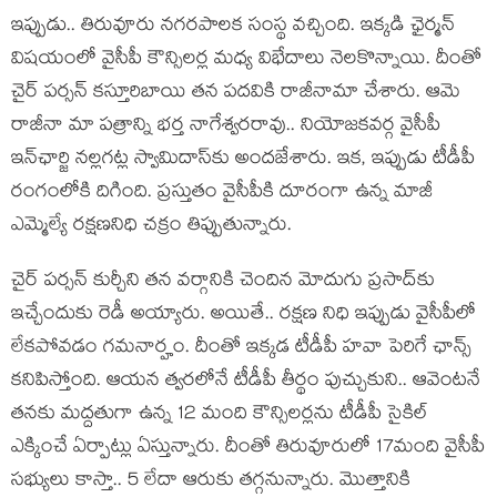
ఇప్పుడు.. తిరువూరు న‌గ‌ర‌పాల‌క సంస్థ వ‌చ్చింది. ఇక్క‌డి ఛైర్మన్‌
విషయంలో వైసీపీ కౌన్సిలర్ల మధ్య విభేదాలు నెల‌కొన్నాయి. దీంతో
చైర్ ప‌ర్స‌న్ క‌స్తూరిబాయి త‌న ప‌ద‌వికి రాజీనామా చేశారు. ఆమె
రాజీనా మా ప‌త్రాన్ని భర్త నాగేశ్వరరావు.. నియోజకవర్గ వైసీపీ
ఇన్‌ఛార్జి నల్లగట్ల స్వామిదాస్‌కు అందజేశారు. ఇక‌, ఇప్పుడు టీడీపీ
రంగంలోకి దిగింది. ప్ర‌స్తుతం వైసీపీకి దూరంగా ఉన్న మాజీ
ఎమ్మెల్యే ర‌క్ష‌ణ‌నిధి చ‌క్రం తిప్పుతున్నారు.
చైర్ ప‌ర్స‌న్ కుర్చీని త‌న వ‌ర్గానికి చెందిన మోదుగు ప్ర‌సాద్‌కు
ఇచ్చేందుకు రెడీ అయ్యారు. అయితే.. ర‌క్ష‌ణ నిధి ఇప్పుడు వైసీపీలో
లేక‌పోవ‌డం గ‌మ‌నార్హం. దీంతో ఇక్క‌డ టీడీపీ హ‌వా పెరిగే ఛాన్స్
క‌నిపిస్తోంది. ఆయన త్వ‌ర‌లోనే టీడీపీ తీర్థం పుచ్చుకుని.. ఆవెంట‌నే
త‌నకు మ‌ద్ద‌తుగా ఉన్న 12 మంది కౌన్సిల‌ర్ల‌ను టీడీపీ సైకిల్
ఎక్కించే ఏర్పాట్లు ఏస్తున్నారు. దీంతో తిరువూరులో 17మంది వైసీపీ
స‌భ్యులు కాస్తా.. 5 లేదా ఆరుకు త‌గ్గ‌నున్నారు. మొత్తానికి