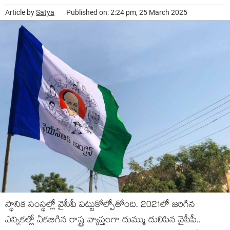
Article by
Satya
Published on: 2:24 pm, 25 March 2025
స్థానిక సంస్థ‌ల్లో వైసీపీ ప‌ట్టుకోల్పోతోంది. 2021లో జ‌రిగిన
ఎన్నిక‌ల్లో ఏక‌బిగిన రాష్ట్ర వ్యాప్తంగా దుమ్ము దులిపిన వైసీపీ..