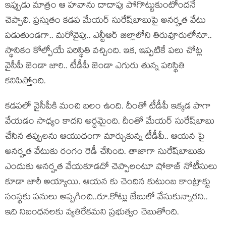
ఇప్పుడు మాత్రం ఆ హ‌వాను దాదాపు పోగొట్టుకుంటోంద‌నే
చెప్పాలి. ప్ర‌స్తుతం క‌డ‌ప మేయ‌ర్ సురేష్‌బాబుపై అన‌ర్హ‌త వేటు
ప‌డుతుండ‌గా.. మ‌రోవైపు.. ఎన్టీఆర్ జిల్లాలోని తిరువూరులోనూ..
స్థానికం కోల్పోయే ప‌రిస్థితి వ‌చ్చింది. ఇక‌, ఇప్ప‌టికే ప‌లు చోట్ల
వైసీపీ జెండా జారి.. టీడీపీ జెండా ఎగురు తున్న ప‌రిస్థితి
క‌నిపిస్తోంది.
క‌డ‌ప‌లో వైసీపీకి మంచి బ‌లం ఉంది. దీంతో టీడీపీ ఇక్క‌డ పాగా
వేయ‌డం సాధ్యం కాద‌ని అర్ధ‌మైంది. దీంతో మేయ‌ర్ సురేష్‌బాబు
చేసిన త‌ప్పుల‌ను ఆయుధంగా మార్చుకున్న టీడీపీ.. ఆయ‌న పై
అన‌ర్హ‌త వేటుకు రంగం రెడీ చేసింది. తాజాగా సురేష్‌బాబుకు
ఎందుకు అన‌ర్హ‌త వేయ‌కూడ‌దో చెప్పాలంటూ షోకాజ్ నోటీసులు
కూడా జారీ అయ్యాయి. ఆయ‌న కు చెందిన కుటుంబ కాంట్రాక్టు
సంస్థ‌కు ప‌నులు అప్ప‌గించి..రూ.కోట్లు జేబులో వేసుకున్నార‌ని..
ఇది నిబంధ‌న‌ల‌కు వ్య‌తిరేక‌మ‌ని ప్ర‌భుత్వం చెబుతోంది.