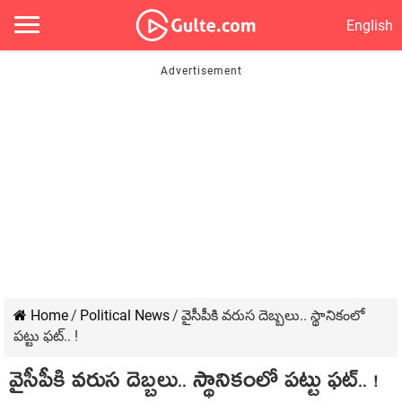
English
Home
/
Political News
/
వైసీపీకి వ‌రుస దెబ్బ‌లు.. స్థానికంలో
ప‌ట్టు ఫ‌ట్‌.. !
వైసీపీకి వ‌రుస దెబ్బ‌లు.. స్థానికంలో ప‌ట్టు ఫ‌ట్‌.. !