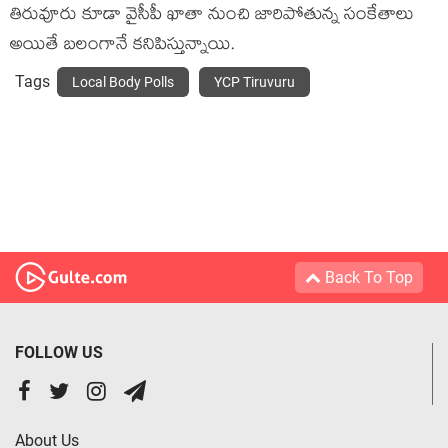
తిరువూరు కూడా వైసీపీ ఖాతా నుంచి జారిపోతున్న సంకేతాలు
అయితే బ‌లంగానే క‌నిపిస్తున్నాయి.
Tags
Local Body Polls
YCP Tiruvuru
Back To Top
FOLLOW US
About Us