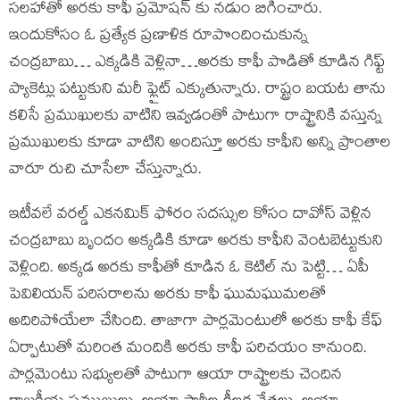
సలహాతో అరకు కాఫీ ప్రమోషన్ కు నడుం బిగించారు.
ఇందుకోసం ఓ ప్రత్యేక ప్రణాళిక రూపొందించుకున్న
చంద్రబాబు… ఎక్కడికి వెళ్లినా…అరకు కాఫీ పొడితో కూడిన గిఫ్ట్
ప్యాకెట్లు పట్టుకుని మరీ ఫ్లైట్ ఎక్కుతున్నారు. రాష్ట్రం బయట తాను
కలిసే ప్రముఖులకు వాటిని ఇవ్వడంతో పాటుగా రాష్ట్రానికి వస్తున్న
ప్రముఖులకు కూడా వాటిని అందిస్తూ అరకు కాఫీని అన్ని ప్రాంతాల
వారూ రుచి చూసేలా చేస్తున్నారు.
ఇటీవలే వరల్డ్ ఎకనమిక్ ఫోరం సదస్సుల కోసం దావోస్ వెళ్లిన
చంద్రబాబు బృందం అక్కడికి కూడా అరకు కాఫీని వెంటబెట్టుకుని
వెళ్లింది. అక్కడ అరకు కాఫీతో కూడిన ఓ కెటిల్ ను పెట్టి… ఏపీ
పెవిలియన్ పరిసరాలను అరకు కాఫీ ఘుమఘుమలతో
అదిరిపోయేలా చేసింది. తాజాగా పార్లమెంటులో అరకు కాఫీ కేఫ్
ఏర్పాటుతో మరింత మందికి అరకు కాఫీ పరిచయం కానుంది.
పార్లమెంటు సభ్యులతో పాటుగా ఆయా రాష్ట్రాలకు చెందిన