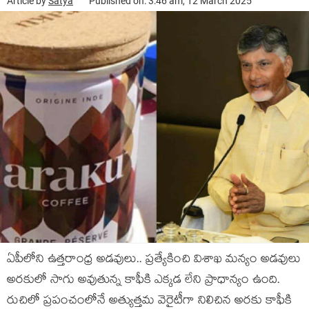
Article by
Satya
Published on: 3:46 am, 12 March 2025
ఏపీలోని ఉత్తరాంధ్ర అడవులు.. ప్రత్యేకించి విశాఖ మన్యం అడవులు
అరకులో సాగు అవుతున్న కాఫీకి ఎక్కడ లేని ప్రాధాన్యం ఉంది.
రుచిలో ప్రపంచంలోనే అత్యుత్తమ వెరైటీగా నిలిచిన అరకు కాఫీకి