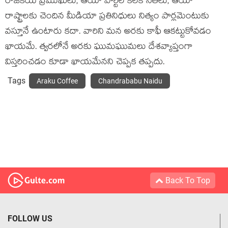
రాజకీయ ప్రముఖులు, ఆయా పార్టీల కీలక నేతలు, ఆయా
రాష్ట్రాలకు చెందిన మీడియా ప్రతినిధులు నిత్యం పార్లమెంటుకు
వస్తూనే ఉంటారు కదా. వారిని మన అరకు కాఫీ ఆకట్టుకోవడం
ఖాయమే. త్వరలోనే అరకు ఘుమఘుమలు దేశవ్యాప్తంగా
విస్తరించడం కూడా ఖాయమేనని చెప్పక తప్పదు.
Tags
Araku Coffee
Chandrababu Naidu
Back To Top
FOLLOW US