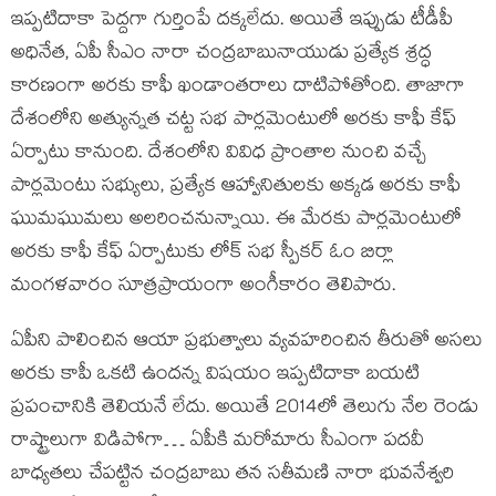
ఇప్పటిదాకా పెద్దగా గుర్తింపే దక్కలేదు. అయితే ఇప్పుడు టీడీపీ
అధినేత, ఏపీ సీఎం నారా చంద్రబాబునాయుడు ప్రత్యేక శ్రద్ధ
కారణంగా అరకు కాఫీ ఖండాంతరాలు దాటిపోతోంది. తాజాగా
దేశంలోని అత్యున్నత చట్ట సభ పార్లమెంటులో అరకు కాఫీ కేఫ్
ఏర్పాటు కానుంది. దేశంలోని వివిధ ప్రాంతాల నుంచి వచ్చే
పార్లమెంటు సభ్యులు, ప్రత్యేక ఆహ్వానితులకు అక్కడ అరకు కాఫీ
ఘుమఘుమలు అలరించనున్నాయి. ఈ మేరకు పార్లమెంటులో
అరకు కాఫీ కేఫ్ ఏర్పాటుకు లోక్ సభ స్పీకర్ ఓం బిర్లా
మంగళవారం సూత్రప్రాయంగా అంగీకారం తెలిపారు.
ఏపీని పాలించిన ఆయా ప్రభుత్వాలు వ్యవహరించిన తీరుతో అసలు
అరకు కాపీ ఒకటి ఉందన్న విషయం ఇప్పటిదాకా బయటి
ప్రపంచానికి తెలియనే లేదు. అయితే 2014లో తెలుగు నేల రెండు
రాష్ట్రాలుగా విడిపోగా… ఏపీకి మరోమారు సీఎంగా పదవీ
బాధ్యతలు చేపట్టిన చంద్రబాబు తన సతీమణి నారా భువనేశ్వరి