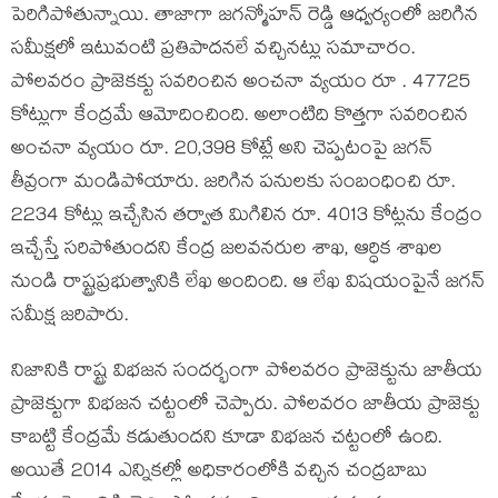
పెరిగిపోతున్నాయి. తాజాగా జగన్మోహన్ రెడ్డి ఆధ్వర్యంలో జరిగిన
సమీక్షలో ఇటువంటి ప్రతిపాదనలే వచ్చినట్లు సమాచారం.
పోలవరం ప్రాజెకక్టు సవరించిన అంచనా వ్యయం రూ . 47725
కోట్లుగా కేంద్రమే ఆమోదించింది. అలాంటిది కొత్తగా సవరించిన
అంచనా వ్యయం రూ. 20,398 కోట్లే అని చెప్పటంపై జగన్
తీవ్రంగా మండిపోయారు. జరిగిన పనులకు సంబంధించి రూ.
2234 కోట్లు ఇచ్చేసిన తర్వాత మిగిలిన రూ. 4013 కోట్లను కేంద్రం
ఇచ్చేస్తే సరిపోతుందని కేంద్ర జలవనరుల శాఖ, ఆర్ధిక శాఖల
నుండి రాష్ట్రప్రభుత్వానికి లేఖ అందింది. ఆ లేఖ విషయంపైనే జగన్
సమీక్ష జరిపారు.
నిజానికి రాష్ట్ర విభజన సందర్భంగా పోలవరం ప్రాజెక్టును జాతీయ
ప్రాజెక్టుగా విభజన చట్టంలో చెప్పారు. పోలవరం జాతీయ ప్రాజెక్టు
కాబట్టి కేంద్రమే కడుతుందని కూడా విభజన చట్టంలో ఉంది.
అయితే 2014 ఎన్నికల్లో అధికారంలోకి వచ్చిన చంద్రబాబు