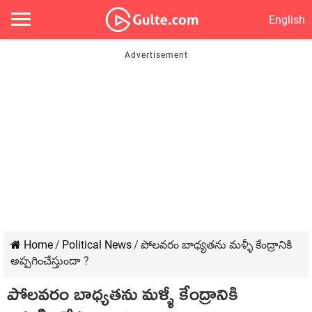
English
Home
/
Political News
/
పోలవరం బాధ్యతను మళ్ళీ కేంద్రానికి
అప్పగించేస్తుందా ?
పోలవరం బాధ్యతను మళ్ళీ కేంద్రానికి