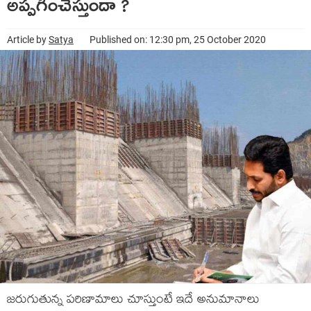
అప్పగించేస్తుందా ?
Article by
Satya
Published on: 12:30 pm, 25 October 2020
జరుగుతున్న పరిణామాలు చూస్తుంటే ఇదే అనుమానాలు