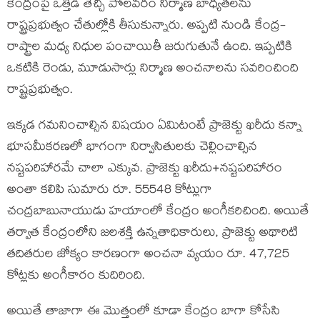
కేంద్రంపై ఒత్తిడి తెచ్చి పోలవరం నిర్మాణ బాధ్యతలను
రాష్ట్రప్రభుత్వం చేతుల్లోకి తీసుకున్నారు. అప్పటి నుండి కేంద్ర-
రాష్ట్రాల మధ్య నిధుల పంచాయితీ జరుగుతునే ఉంది. ఇప్పటికి
ఒకటికి రెండు, మూడుసార్లు నిర్మాణ అంచనాలను సవరించింది
రాష్ట్రప్రభుత్వం.
ఇక్కడ గమనించాల్సిన విషయం ఏమిటంటే ప్రాజెక్టు ఖరీదు కన్నా
భూసమీకరణలో భాగంగా నిర్వాసితులకు చెల్లించాల్సిన
నష్టపరిహారమే చాలా ఎక్కువ. ప్రాజెక్టు ఖరీదు+నష్టపరిహారం
అంతా కలిపి సుమారు రూ. 55548 కోట్లుగా
చంద్రబాబునాయుడు హయాంలో కేంద్రం అంగీకరిచింది. అయితే
తర్వాత కేంద్రంలోని జలశక్తి ఉన్నతాధికారులు, ప్రాజెక్టు అథారిటి
తదితరుల జోక్యం కారణంగా అంచనా వ్యయం రూ. 47,725
కోట్లకు అంగీకారం కుదిరింది.
అయితే తాజాగా ఈ మొత్తంలో కూడా కేంద్రం బాగా కోసేసి