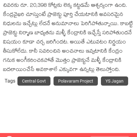
చివరకు రూ. 20,398 కోట్లకు లెక్క కట్టడమే ఆశ్చర్యంగా ఉంది.
కేంద్రవైఖరి చూస్తుంటే ప్రాజెక్టు పూర్తి చేయటానికి అవసరమైన
నిధులను ఇచ్చేట్లు లేదనే అనుమానాలు పెరిగిపోతున్నాయి. కాబట్టి
ప్రాజెక్టు నిర్మాణ బాధ్యతను మళ్ళీ కేంద్రానికి ఇఛ్చేస్తే సరిపోతుందనే
విషయం కూడా చర్చ జరిగిందట. అయితే ఎటువటం నిర్ణయం
తీసుకోలేదు. కానీ సవరించిన అంచనాలు ఇవ్వటానికి కేంద్రం
గనుక అంగీకరించకపోతే మొత్తం ప్రాజెక్టునే మళ్ళీ కేంద్రానికి
బదలాయించేసే అవకాశాలే ఎక్కువగా ఉన్నట్లు తెలుస్తోంది.
Tags
Central Govt
Polavaram Project
YS Jagan