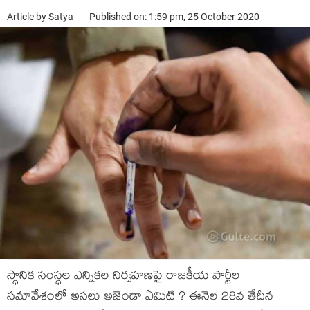
Article by
Satya
Published on: 1:59 pm, 25 October 2020
స్ధానిక సంస్ధల ఎన్నికల నిర్వహణపై రాజకీయ పార్టీల
సమావేశంలో అసలు అజెండా ఏమిటి ? ఈనెల 28వ తేదీన