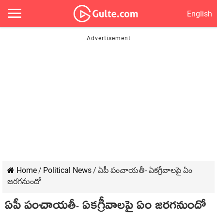
English
Home
/
Political News
/
ఏపీ పంచాయతీ- ఏకగ్రీవాలపై ఏం
జరగనుందో
ఏపీ పంచాయతీ- ఏకగ్రీవాలపై ఏం జరగనుందో