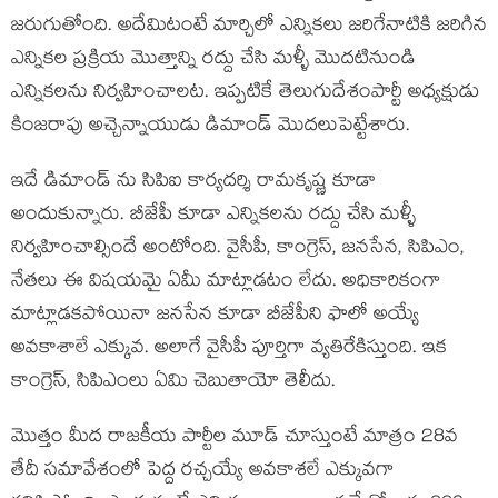
జరుగుతోంది. అదేమిటంటే మార్చిలో ఎన్నికలు జరిగేనాటికి జరిగిన
ఎన్నికల ప్రక్రియ మొత్తాన్ని రద్దు చేసి మళ్ళీ మొదటినుండి
ఎన్నికలను నిర్వహించాలట. ఇప్పటికే తెలుగుదేశంపార్టీ అధ్యక్షుడు
కింజరాపు అచ్చెన్నాయుడు డిమాండ్ మొదలుపెట్టేశారు.
ఇదే డిమాండ్ ను సిపిఐ కార్యదర్శి రామకృష్ణ కూడా
అందుకున్నారు. బీజేపీ కూడా ఎన్నికలను రద్దు చేసి మళ్ళీ
నిర్వహించాల్సిందే అంటోంది. వైసీపీ, కాంగ్రెస్, జనసేన, సిపిఎం,
నేతలు ఈ విషయమై ఏమీ మాట్లాడటం లేదు. అధికారికంగా
మాట్లాడకపోయినా జనసేన కూడా బీజేపీని ఫాలో అయ్యే
అవకాశాలే ఎక్కువ. అలాగే వైసీపీ పూర్తిగా వ్యతిరేకిస్తుంది. ఇక
కాంగ్రెస్, సిపిఎంలు ఏమి చెబుతాయో తెలీదు.
మొత్తం మీద రాజకీయ పార్టీల మూడ్ చూస్తుంటే మాత్రం 28వ
తేదీ సమావేశంలో పెద్ద రచ్చయ్యే అవకాశలే ఎక్కువగా