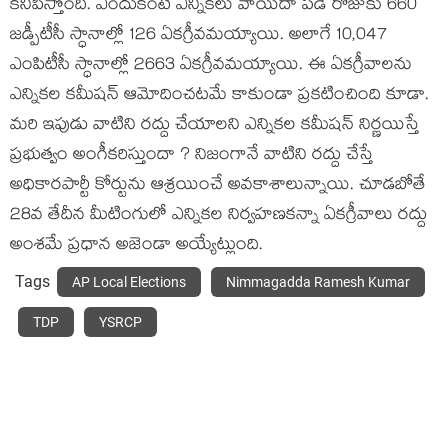
కనిపిస్తోంది. ఎందుకంటే ఎన్నికలు వాయిదా పడే రోజుకు 660
జడ్పీటీసీ స్ధానాల్లో 126 ఏకగ్రీవమయ్యాయి. అలాగే 10,047
ఎంపిటీసీ స్ధానాల్లో 2663 ఏకగ్రీవమయ్యాయి. ఈ ఏకగ్రీవాలను
ఎన్నికల కమీషన్ ఆమోదించటమే కాకుండా ప్రకటించింది కూడా.
మరి ఇపుడు వాటిని రద్దు చేయాలని ఎన్నికల కమీషన్ నిర్ణయిస్తే
ప్రభుత్వం అంగీకరిస్తుందా ? నిజంగానే వాటిని రద్దు చేస్తే
అధికారపార్టీ కోర్టును ఆశ్రయించే అవకాశాలున్నాయి. చూడబోతే
28వ తేదీన మీటింగులో ఎన్నికల నిర్వహణకన్నా ఏకగ్రీవాలు రద్దు
అంశమే ప్రధాన అజెండా అయ్యేట్లుంది.
Tags
AP Local Elections
Nimmagadda Ramesh Kumar
TDP
YSRCP