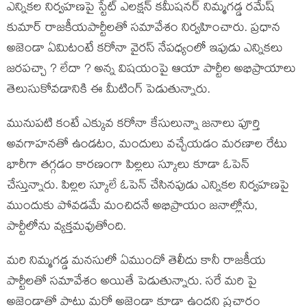
ఎన్నికల నిర్వహణపై స్టేట్ ఎలక్షన్ కమీషనర్ నిమ్మగడ్డ రమేష్
కుమార్ రాజకీయపార్టీలతో సమావేశం నిర్వహించారు. ప్రధాన
అజెండా ఏమిటంటే కరోనా వైరస్ నేపధ్యంలో ఇపుడు ఎన్నికలు
జరపచ్చా ? లేదా ? అన్న విషయంపై ఆయా పార్టీల అభిప్రాయాలు
తెలుసుకోవడానికి ఈ మీటింగ్ పెడుతున్నారు.
మునుపటి కంటే ఎక్కువ కరోనా కేసులున్నా జనాలు పూర్తి
అవగాహనతో ఉండటం, మందులు వచ్చేయడం మరణాల రేటు
భారీగా తగ్గడం కారణంగా పిల్లలు స్కూలు కూడా ఓపెన్
చేస్తున్నారు. పిల్లల స్కూలే ఓపెన్ చేసినపుడు ఎన్నికల నిర్వహణపై
ముందుకు పోవడమే మంచిదనే అభిప్రాయం జనాల్లోను,
పార్టీలోను వ్యక్తమవుతోంది.
మరి నిమ్మగడ్డ మనసులో ఏముందో తెలీదు కానీ రాజకీయ
పార్టీలతో సమావేశం అయితే పెడుతున్నారు. సరే మరి పై
అజెండాతో పాటు మరో అజెండా కూడా ఉందని ప్రచారం