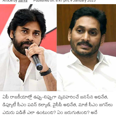
Article by
Satya
Published on: 8:47 pm, 9 January 2025
ఏపీ రాజ‌కీయాల్లో ఉప్పు-నిప్పుగా వ్య‌వ‌హ‌రించే జ‌న‌సేన అధినేత‌,
డిప్యూటీ సీఎం ప‌వ‌న్ క‌ల్యాణ్‌, వైసీపీ అధినేత‌, మాజీ సీఎం జ‌గ‌న్‌లు
ఎదురు ప‌డితే ఎలా ఉంటుంది? ఏం జ‌రుగుతుంది? అదే