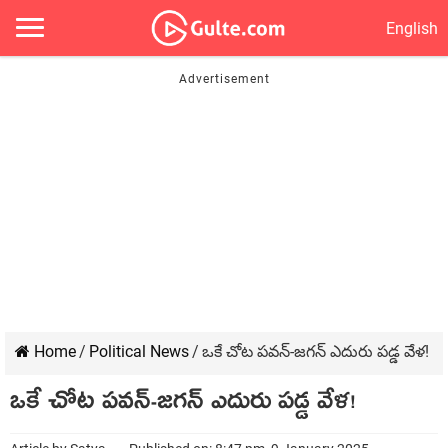
English
Home
/
Political News
/
ఒకే చోట ప‌వ‌న్‌-జ‌గ‌న్ ఎదురు పడ్డ వేళ‌!
ఒకే చోట ప‌వ‌న్‌-జ‌గ‌న్ ఎదురు పడ్డ వేళ‌!