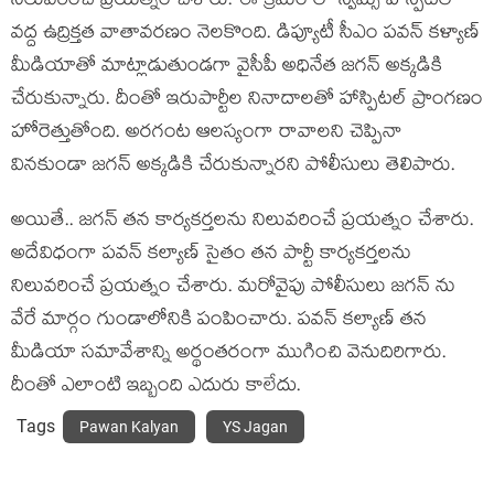
నిలువ‌రించే ప్ర‌య‌త్నం చేశారు. ఈ క్రమం లో స్విమ్స్ హాస్పిటల్
వద్ద ఉద్రిక్తత వాతావరణం నెలకొంది. డిప్యూటీ సీఎం పవన్ కళ్యాణ్
మీడియాతో మాట్లాడుతుండగా వైసీపీ అధినేత జగన్ అక్కడికి
చేరుకున్నారు. దీంతో ఇరుపార్టీల నినాదాలతో హాస్పిటల్ ప్రాంగణం
హోరెత్తుతోంది. అరగంట ఆలస్యంగా రావాలని చెప్పినా
వినకుండా జగన్ అక్కడికి చేరుకున్నారని పోలీసులు తెలిపారు.
అయితే.. జ‌గ‌న్ త‌న కార్య‌క‌ర్త‌లను నిలువ‌రించే ప్ర‌య‌త్నం చేశారు.
అదేవిధంగా ప‌వ‌న్ క‌ల్యాణ్ సైతం త‌న పార్టీ కార్య‌క‌ర్త‌ల‌ను
నిలువ‌రించే ప్ర‌య‌త్నం చేశారు. మ‌రోవైపు పోలీసులు జ‌గ‌న్ ను
వేరే మార్గం గుండాలోనికి పంపించారు. ప‌వ‌న్ క‌ల్యాణ్ తన
మీడియా స‌మావేశాన్ని అర్థంత‌రంగా ముగించి వెనుదిరిగారు.
దీంతో ఎలాంటి ఇబ్బంది ఎదురు కాలేదు.
Tags
Pawan Kalyan
YS Jagan