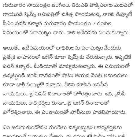
గురువారం సాయంత్రం జ‌రిగింది. తిరుప‌తి తొక్కిస‌లాట ఘ‌ట‌న‌లో
గాయ‌ప‌డి స్విమ్స్ ఆసుప‌త్రిలో చికిత్స పొందుతున్న వారిని డిప్యూటీ
సీఎం ప‌వ‌న్ క‌ల్యాణ్ గురువారం సాయంత్రం 7 గంట‌ల
స‌మ‌యంలో ప‌రామ‌ర్శిం చారు. వారి ఆవేద‌న‌ను పంచుకున్నారు.
అయితే.. ఇదేస‌మ‌యంలో బాధితుల‌ను ప‌రామ‌ర్శించేందుకు
ప్ర‌త్యేక వాహ‌నంలో జ‌గ‌న్ కూడా స్విమ్స్‌కు చేరుకున్నారు. అప్ప‌టికే
ప‌వ‌న్ క‌ల్యాణ్‌.. మీడియాతో మాట్లాడుతున్నారు. ఈ స‌మ‌యంలో
ఉన్న‌ట్టుండి జ‌గ‌న్ రావ‌డంతో పాటు ఆయ‌న వెంట అనుచ‌రులు
కూడా భారీ సంఖ్య‌లో వ‌చ్చారు. వీరిని చూసిన జ‌న‌సేన
నాయ‌కులు.. జై ప‌వ‌న్ నినాదాల‌తో హోరెత్తించారు. ఇక‌, వైసీపీ
నాయ‌కులు, కార్య‌క‌ర్త‌లు కూడా.. జై జ‌గ‌న్ నినాదాల‌తో
హోరెత్తించారు. ఈ ప‌రిణామంతో పోలీసులు హ‌డ‌లిపోయారు.
ఏం జ‌రుగుతుందోన‌ని గుండెలు చిక్క‌బ‌ట్టుకుని కార్య‌క‌ర్త‌ల‌ను