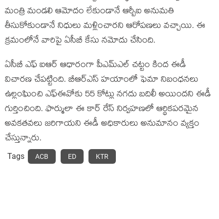
మంత్రి మండలి ఆమోదం లేకుండానే ఆర్బీఐ అనుమతి
తీసుకోకుండానే నిధులు మళ్లించారని ఆరోపణలు వచ్చాయి. ఈ
క్రమంలోనే వారిపై ఏసీబీ కేసు నమోదు చేసింది.
ఏసీబీ ఎఫ్ ఐఆర్ ఆధారంగా పీఎమ్ఎల్ చట్టం కింద ఈడీ
విచారణ చేపట్టింది. బీఆర్ఎస్ హయాంలో ఫెమా నిబంధనలు
ఉల్లంఘించి ఎఫ్ఈవోకు 55 కోట్లు నగదు బదిలీ అయిందని ఈడీ
గుర్తించింది. ఫార్ములా ఈ కార్ రేస్ నిర్వహణలో ఆర్థికపరమైన
అవకతవలు జరిగాయని ఈడీ అధికారులు అనుమానం వ్యక్తం
చేస్తున్నారు.
Tags
ACB
ED
KTR