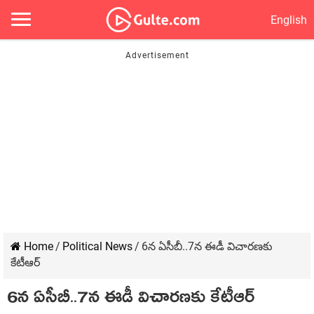
English
Home
/
Political News
/
6న ఏసీబీ..7న ఈడీ విచారణకు
కేటీఆర్
6న ఏసీబీ..7న ఈడీ విచారణకు కేటీఆర్