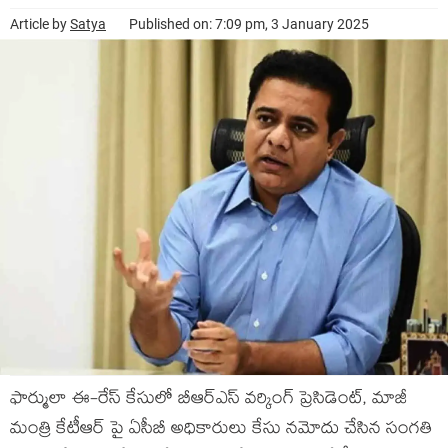
Article by
Satya
Published on: 7:09 pm, 3 January 2025
ఫార్ములా ఈ-రేస్ కేసులో బీఆర్ఎస్ వర్కింగ్ ప్రెసిడెంట్, మాజీ
మంత్రి కేటీఆర్‌ పై ఏసీబీ అధికారులు కేసు నమోదు చేసిన సంగతి