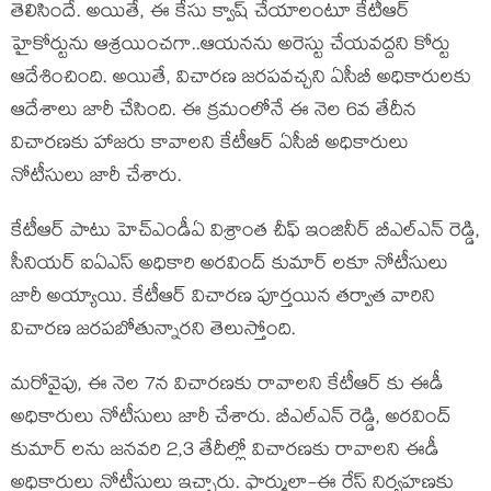
తెలిసిందే. అయితే, ఈ కేసు క్వాష్ చేయాలంటూ కేటీఆర్
హైకోర్టును ఆశ్రయించగా..ఆయనను అరెస్టు చేయవద్దని కోర్టు
ఆదేశించింది. అయితే, విచారణ జరపవచ్చని ఏసీబీ అధికారులకు
ఆదేశాలు జారీ చేసింది. ఈ క్రమంలోనే ఈ నెల 6వ తేదీన
విచారణకు హాజరు కావాలని కేటీఆర్‌ ఏసీబీ అధికారులు
నోటీసులు జారీ చేశారు.
కేటీఆర్ పాటు హెచ్‌ఎండీఏ విశ్రాంత చీఫ్‌ ఇంజినీర్‌ బీఎల్‌ఎన్‌ రెడ్డి,
సీనియర్ ఐఏఎస్ అధికారి అరవింద్ కుమార్ లకూ నోటీసులు
జారీ అయ్యాయి. కేటీఆర్ విచారణ పూర్తయిన తర్వాత వారిని
విచారణ జరపబోతున్నారని తెలుస్తోంది.
మరోవైపు, ఈ నెల 7న విచారణకు రావాలని కేటీఆర్ కు ఈడీ
అధికారులు నోటీసులు జారీ చేశారు. బీఎల్ఎన్ రెడ్డి, అరవింద్
కుమార్ లను జనవరి 2,3 తేదీల్లో విచారణకు రావాలని ఈడీ
అధికారులు నోటీసులు ఇచ్చారు. ఫార్ములా-ఈ రేస్ నిర్వహణకు