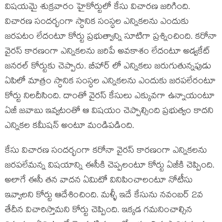
విషయమై శుక్రవారం హైకోర్టులో కేసు విచారణ జరిగింది.
విచారణ సందర్భంగా స్ధానిక సంస్ధల ఎన్నికలను ఎందుకు
జరపటం లేదంటూ కోర్టు ప్రభుత్వాన్ని సూటిగా ప్రశ్నించింది. కరోనా
వైరస్ కారణంగా ఎన్నికలను జరిపే అవకాశం లేదంటూ అడ్వకేట్
జనరల్ కోర్టుకు చెప్పారు. బీహార్ లో ఎన్నికలు జరుగుతున్నపుడు
ఏపిలో మాత్రం స్ధానిక సంస్ధల ఎన్నికలను ఎందుకు జరపలేరంటూ
కోర్టు నిలదీసింది. దాంతో వైరస్ కేసులు ఎక్కువగా ఉన్నాయంటూ
ఏజీ జవాబు ఇవ్వటంతో ఆ విషయం చెప్పాల్సింది ప్రభుత్వం కాదని
ఎన్నికల కమీషన్ అంటూ మండిపడింది.
కేసు విచారణ సందర్భంగా కరోనా వైరస్ కారణంగా ఎన్నికలను
జరపలేమన్న విషయాన్ని ఈసీకి చెప్పలంటూ కోర్టు ఏజీకి చెప్పింది.
అలాగే ఈసీ తన వాదన ఏమిటో వినిపించాలంటూ నోటీసు
ఇవ్వాలని కోర్టు ఆదేశించింది. మళ్ళీ ఇదే కేసును నవంబర్ 2వ
తేదీన విచారిస్తామని కోర్టు చెప్పింది. ఇక్కడ గమనించాల్సిన