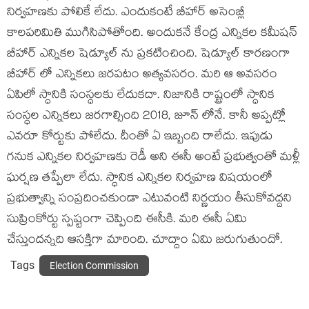
నిర్వహణకు పోలికే లేదు. ఎందుకంటే బీహార్ అసెంబ్లీ
కాలపరిమితి ముగిసిపోతోంది. అందుకనే కేంద్ర ఎన్నికల కమీషన్
బీహార్ ఎన్నికల షెడ్యూల్ ను ప్రకటించింది. షెడ్యూల్ కారణంగా
బీహార్ లో ఎన్నికలు జరపటం అత్యవసరం. మరి ఆ అవసరం
ఏపిలో స్ధానికి సంస్ధలకు లేదుకదా. నిజానికి రాష్ట్రంలో స్ధానిక
సంస్ధల ఎన్నికలు జరగాల్సింది 2018, జూన్ లోనే. కానీ అప్పట్లో
ఎవరూ కోర్టుకు పోలేదు. దీంతో ఏ ఇబ్బంది రాలేదు. ఇపుడు
గనుక ఎన్నికల నిర్వహణకు రెడీ అని ఈసీ అంటే ప్రభుత్వంతో మళ్లీ
ఘర్షణ తప్పేలా లేదు. స్ధానిక ఎన్నికల నిర్వహణ విషయంలో
ప్రభుత్వాన్ని సంప్రదించకుండా ఎటువంటి నిర్ణయం తీసుకోవద్దని
సుప్రింకోర్టు స్పష్టంగా చెప్పింది ఈసీకి. మరి ఈసీ ఏమి
చేస్తుందన్నది ఆసక్తిగా మారింది. చూద్దాం ఏమి జరుగుతుందో.
Tags
Election Commission