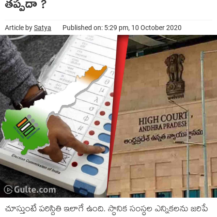
తప్పదా ?
Article by
Satya
Published on: 5:29 pm, 10 October 2020
చూస్తుంటే పరిస్దితి ఇలాగే ఉంది. స్ధానిక సంస్ధల ఎన్నికలను జరిపే