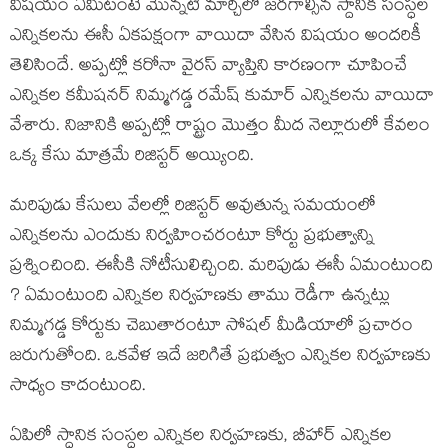
విషయం ఏమిటంటే మొన్నటి మార్చిలో జరగాల్సిన స్దానిక సంస్ధల
ఎన్నికలను ఈసీ ఏకపక్షంగా వాయిదా వేసిన విషయం అందరికీ
తెలిసిందే. అప్పట్లో కరోనా వైరస్ వ్యాప్తిని కారణంగా చూపించే
ఎన్నికల కమీషనర్ నిమ్మగడ్డ రమేష్ కుమార్ ఎన్నికలను వాయిదా
వేశారు. నిజానికి అప్పట్లో రాష్ట్రం మొత్తం మీద నెల్లూరులో కేవలం
ఒక్క కేసు మాత్రమే రిజిస్టర్ అయ్యింది.
మరిపుడు కేసులు వేలల్లో రిజిస్టర్ అవుతున్న సమయంలో
ఎన్నికలను ఎందుకు నిర్వహించరంటూ కోర్టు ప్రభుత్వాన్ని
ప్రశ్నించింది. ఈసీకి నోటీసులిచ్చింది. మరిపుడు ఈసీ ఏమంటుంది
? ఏమంటుంది ఎన్నికల నిర్వహణకు తాము రెడీగా ఉన్నట్లు
నిమ్మగడ్డ కోర్టుకు చెబుతారంటూ సోషల్ మీడియాలో ప్రచారం
జరుగుతోంది. ఒకవేళ ఇదే జరిగితే ప్రభుత్వం ఎన్నికల నిర్వహణకు
సాధ్యం కాదంటుంది.
ఏపిలో స్ధానిక సంస్ధల ఎన్నికల నిర్వహణకు, బీహార్ ఎన్నికల