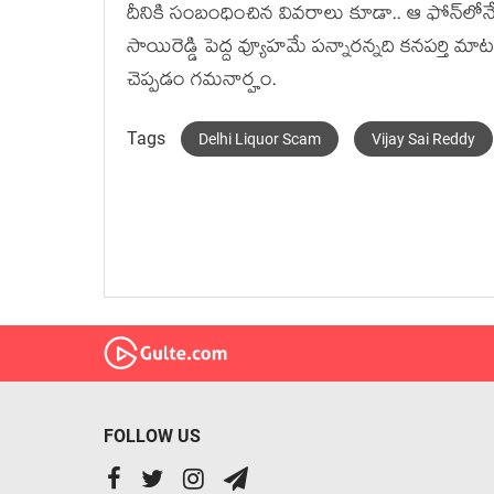
దీనికి సంబంధించిన వివ‌రాలు కూడా.. ఆ ఫోన్‌లోనే
సాయిరెడ్డి పెద్ద వ్యూహ‌మే ప‌న్నార‌న్న‌ది క‌న‌ప‌ర్తి మ
చెప్ప‌డం గ‌మ‌నార్హం.
Tags
Delhi Liquor Scam
Vijay Sai Reddy
FOLLOW US