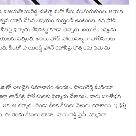
‌భ్యుడు వి. విజ‌య‌సాయిరెడ్డి చుట్టూ మ‌రో కేసు ముసురుకుంది. ఆయ‌న
త్తున యాగీ చేసిన విష‌యం గుర్తుండే ఉంటుంది. త‌న ఫోన్
ై ఫిర్యాదు చేసిన‌ట్టు కూడా చెప్పారు. అయితే.. ఇప్పుడు
య‌ట‌కు వ‌చ్చింది. అస‌లు ఫోన్ పోయిన‌ట్టుగా పోలీసుల‌కు
ైంది. దీంతో సాయిరెడ్డి ఫోన్ క‌హానీపై కొత్త కేసు న‌మోదు
ీనిలో విలువైన స‌మాచారం ఉంద‌ని.. సాయిరెడ్డి మీడియా
లా తాడేప‌ల్లి పోలీసుల‌కు ఫిర్యాదు చేశాన‌ని.. వారు ప‌రిశోధ‌న
ు. ఇక‌, ఆ త‌ర్వాత‌.. రెండు కీల‌క కేసులు వెలుగు చూశాయి. 1) ఢిల్లీ
 ఈ రెండు కేసులు కూడా.. సాయిరెడ్డి వైపే ఎక్కువ‌గా