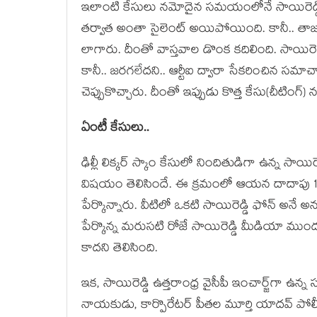
ఇలాంటి కేసులు న‌మోదైన స‌మ‌యంలోనే సాయిరెడ్డి 
త‌ర్వాత అంతా సైలెంట్ అయిపోయింది. కానీ.. తాజాగా 
లాగారు. దీంతో వాస్త‌వాల డొంక క‌దిలింది. సాయిరె
కానీ.. జ‌ర‌గ‌లేద‌ని.. ఆర్టీఐ ద్వారా సేక‌రించిన స‌మాచా
చెప్పుకొచ్చారు. దీంతో ఇప్పుడు కొత్త కేసు(చీటింగ్‌
ఏంటీ కేసులు..
ఢిల్లీ లిక్క‌ర్ స్కాం కేసులో నిందితుడిగా ఉన్న సాయిర
విష‌యం తెలిసిందే. ఈ క్ర‌మంలో ఆయ‌న దాదాపు 10 ఫ
పేర్కొన్నారు. వీటిలో ఒక‌టి సాయిరెడ్డి ఫోన్ అనే
పేర్కొన్న మ‌రుస‌టి రోజే సాయిరెడ్డి మీడియా ముందు
కాద‌ని తెలిసింది.
ఇక‌, సాయిరెడ్డి ఉత్త‌రాంధ్ర వైసీపీ ఇంచార్జ్‌గా
నాయ‌కుడు, కార్పొరేట‌ర్ పీతల మూర్తి యాద‌వ్ పోల