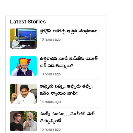
Latest Stories
ప్రోగ్రెస్ రిపోర్టు ఇచ్చిన చంద్ర‌బాబు
10 hours ago
ఉత్త‌రాదిన మోడీ ఇమేజ్‌కు యూత్
చెక్ పెడుతున్నారా?
13 hours ago
అప్పుడు ఒప్పు.. ఇప్పుడు తప్పు..
ఇదేం న్యాయం జగన్?
14 hours ago
మార్క్ మామా… మోదీజీకి సారీ
చెప్పాల్సిందే
15 hours ago