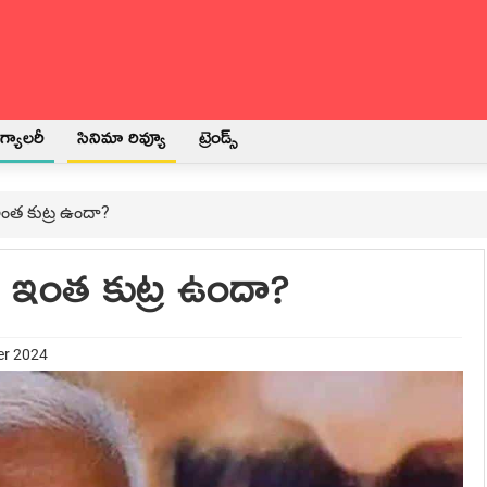
్యాలరీ
సినిమా రివ్యూ
ట్రెండ్స్
. ఇంత కుట్ర ఉందా?
’.. ఇంత కుట్ర ఉందా?
er 2024