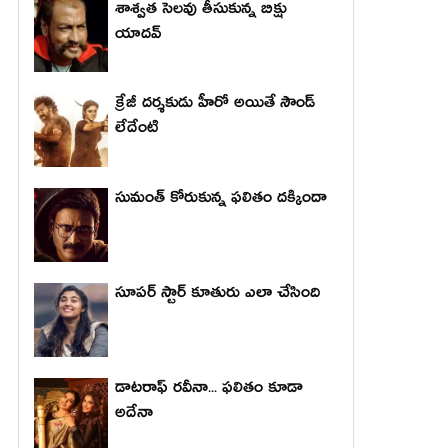
శాశ్వత సెలవు తీసుకున్న బిక్షు
యాదవ్
క్రేజీ దర్శకుడు హీరో అయితే సౌండ్
లేదేంటి
సుమంత్ కోరుకున్న ఫలితం దక్కిందా
సూపర్ స్టార్ కూతురు ఎలా చేసింది
డాటరాఫ్ రవీనా... ఫలితం కూడా
అదేనా