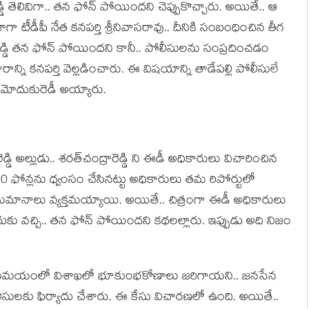
తెలివిగా.. త‌న ఫోన్ పోయింద‌ని చెప్పుకొచ్చారు. అయితే.. ఆ
టీడీపీ నేత క‌న‌ప‌ర్తి శ్రీనివాస‌రావు.. దీనికి సంబంధించిన తీగ
డ్డి త‌న ఫోన్ పోయింద‌ని కానీ.. పోలీసుల‌ను సంప్ర‌దించ‌డం
రాన్ని క‌న‌ప‌ర్తి వెల్ల‌డించారు. ఈ విష‌యాన్ని తాడేప‌ల్లి పోలీసులే
) న‌మోదుకురెడీ అయ్యారు.
ెడ్డి అల్లుడు.. శ‌ర‌త్‌చంద్రారెడ్డి ని ఈడీ అధికారులు విచారించిన
ోన్ల‌ను ధ్వంసం చేసిన‌ట్టు అధికారులు త‌మ రిపోర్టులో
 అనుమానాలు వ్య‌క్త‌మ‌య్యాయి. అయితే.. చిత్రంగా ఈడీ అధికారులు
కు వ‌చ్చి.. త‌న ఫోన్ పోయింద‌ని క‌థ‌ల‌ల్లారు. ఇప్పుడు అది నిజం
 ఉన్న స‌మ‌యంలో విశాఖలో భూకుంభకోణాలు జ‌రిగాయ‌ని.. జ‌న‌సేన
ీసుల‌కు ఫిర్యాదు చేశారు. ఈ కేసు విచార‌ణలో ఉంది. అయితే..