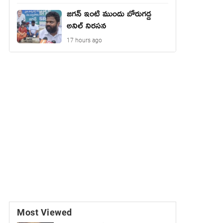
జగన్ ఇంటి ముందు బోరుగడ్డ
అనిల్ నిరసన
17 hours ago
Most Viewed