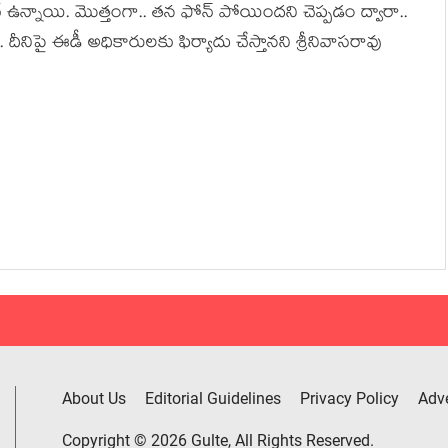
 ఉన్నాయి. మొత్తంగా.. త‌న ఫోన్ పోయింద‌ని చెప్ప‌డం ద్వారా..
ాట‌. దీనిపై ఈడీ అధికారుల‌కు ఫిర్యాదు చేస్తాన‌ని శ్రీనివాస‌రావు
About Us
Editorial Guidelines
Privacy Policy
Adve
Copyright © 2026 Gulte, All Rights Reserved.