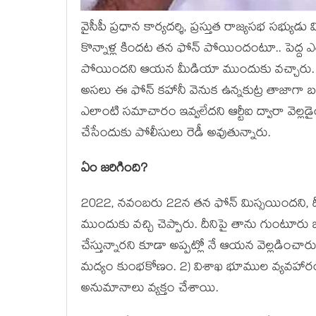
వైసీపీ ప్ర‌ధాన కార్య‌ద‌ర్శి, ప్ర‌స్తుత రాజ్య‌స‌భ స
కొన్నాళ్ల కిందట త‌న ఫోన్ పోయిందంటూ.. పెద్ద ఎ
పోయింద‌ని ఆయ‌న మీడియా ముందుకు వ‌చ్చారు. దీనిప
అస‌లు ఈ ఫోన్ క‌హానీ వెనుక ఉన్నకుట్ర తాజాగా బ‌
ఎలాంటి స‌మాచారం ఇవ్వ‌లేద‌ని ఆర్టీఐ ద్వారా వెల్ల‌డ
చేసేందుకు పోలీసులు రెడీ అవుతున్నారు.
ఏం జ‌రిగింది?
2022, నవంబరు 22న త‌న ఫోన్ మిస్స‌యింద‌ని, ద
ముందుకు వ‌చ్చి చెప్పారు. దీనిపై తాను గుంటూరు జిల్
చేస్తున్నార‌ని కూడా అప్ప‌ట్లో నే ఆయ‌న వెల్ల‌డించార
మ‌ద్యం కుంభ‌కోణం. 2) విశాఖ భూముల వ్య‌వ‌హారం.
అనుమానాలు వ్య‌క్తం చేశాయి.