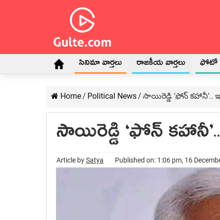
సినిమా వార్తలు
రాజకీయ వార్తలు
ఫోటో గ
Home
/
Political News
/
సాయిరెడ్డి ‘ఫోన్ క‌హానీ’.
సాయిరెడ్డి ‘ఫోన్ క‌హానీ
Article by
Satya
Published on: 1:06 pm, 16 Decemb