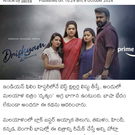
Article by
Satya
Published on: 10:29 am, 8 October 2024
ఇండియన్ ఫిలిం హిస్టరీలోనే బెస్ట్ థ్రిల్లర్ల లిస్టు తీస్తే.. అందులో
మలయాళ చిత్రం ‘దృశ్యం’ అగ్ర భాగాన ఉంటుంది. భాషా భేదం
లేకుండా అందరూ ఈ కథను ఆదరించారు.
మలయాళంలో బ్లాక్ బస్టర్ అయ్యాక తెలుగు, తమిళం, హిందీ,
కన్నడ, బెంగాలీ భాషల్లో ఈ చిత్రాన్ని రీమేక్ చేస్తే అన్ని చోట్లా