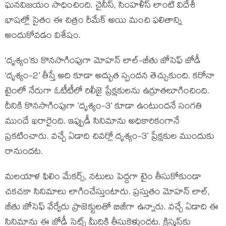
ఘనవిజయం సాధించింది. చైనీస్, సింహళీస్ లాంటి విదేశీ
భాషల్లో సైతం ఈ చిత్రం రీమేక్ అయి మంచి ఫలితాన్ని
అందుకోవడం విశేషం.
‘దృశ్యం’కు కొనసాగింపుగా మోహన్ లాల్-జీతు జోసెఫ్ జోడీ
‘దృశ్యం-2’ తీస్తే అది కూడా అద్భుత స్పందన తెచ్చుకుంది. కరోనా
టైంలో నేరుగా ఓటీటీలో రిలీజై ప్రేక్షకులను ఉర్రూతలూగించింది.
దీనికి కొనసాగింపుగా ‘దృశ్యం-3’ కూడా ఉంటుందనే సంగతి
ముందే ఖరారైంది. ఇప్పుడీ సినిమాను అధికారికంగానే
ప్రకటించారు. వచ్చే ఏడాది చివర్లో దృశ్యం-3’ ప్రేక్షకుల ముందుకు
రానుందట.
మలయాళ ఫిలిం మేకర్స్, నటులు పెద్దగా టైం తీసుకోకుండా
చకచకా సినిమాలు లాగించేస్తుంటారు. ప్రస్తుతం మోహన్ లాల్,
జీతు జోసెఫ్ వేర్వేరు ప్రాజెక్టులతో బిజీగా ఉన్నారు. వచ్చే ఏడాది ఈ
సినిమాను ఈ జోడీ సెట్స్ మీదికి తీసుకెళ్తుందట. క్రిస్మస్‌కు