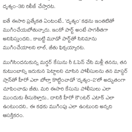
దృశ్యం-3ని రిలీజ్ చేస్తారట.
ఐతే ఈసారి ప్రత్యేకత ఏంటంటే.. ‘దృశ్యం’ కథను ఇంతటితో
ముగించేయబోతున్నారు. ఇంకో పార్ట్ అంటే సాగతీతగా
అనిపిస్తుందని.. కాబట్టి మూడో పార్ట్‌తో సినిమాను
ముగించేయాలని లాల్, జీతు ఫిక్సయ్యారట.
ముగిసిందనుకున్న మర్డర్ కేసును రీ ఓపెన్ చేసి మళ్లీ తనను, తన
కుటుంబాన్ని ఇరుకున పెట్టాలని చూసిన పోలీసులను తన మాస్టర్
ప్లాన్‌తో హీరో ఎలా బోల్తా కొట్టించాడో ‘దృశ్యం-2’లో అద్భుతంగా
చూపించాడు జీతు. మరి ఈసారి కేసును పోలీసులు ఎలా
ముందుకు తీసుకెళ్తారు.. దానికి హీరో కౌంటర్ ఎటాక్ ఎలా
ఉంటుందని.. ఈ కథకు ముగింపు ఎలా ఉంటుంది అన్నది
ఆసక్తికరం.