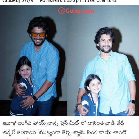
Article by
Satya
Published on: 6:35 pm, 15 October 2023
ఇవాళ జరిగిన హాయ్ నాన్న ప్రెస్ మీట్ లో కాసింత వాడి వేడి
చర్చలే జరిగాయి. ముఖ్యంగా జెర్సి, శ్యామ్ సింగ రాయ్ లాంటి