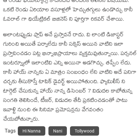
ఆ రెండు ఫెయిల్యూర్స్ కాదనేదేది అందరికీ తెలిసిన విషయమే.
ఒకటి రెండు ఏరియాల వసూళ్లలో హెచ్చుతగ్గులు ఉండొచ్చు కానీ
ఓవరాల్ గా థియేట్రికల్ బిజినెస్ ని పూర్తిగా రికవర్ చేశాయి.
అలాంటప్పుడు ఫ్లాప్ అనే ప్రస్తావనే రాదు. వి లాంటి డిజాస్టర్
గురించి అయితే పర్వాలేదు కానీ సక్సెస్ అయిన వాటిని ఇలా
ప్రస్తావించడం పట్ల భిన్నాభిప్రాయాలు వ్యక్తమవుతున్నాయి. పర్సనల్
ఇంటర్వ్యూలో ఇలాంటివి ఎన్ని అయినా అడగొచ్చు. తప్పేం లేదు.
కానీ హాయ్ నాన్నకు ఏ మాత్రం సంబంధం లేని వాటిని అదే పనిగా
చర్చకు తీసుకొస్తే టాపిక్ డైవర్ట్ అయిపోతుంది. ఫ్యామిలీస్ ని
టార్గెట్ చేసుకున్న హాయ్ నాన్న డిసెంబర్ 7 విడుదల కాబోతున్న
సంగతి తెలిసిందే, టీజర్, విడుదల తేదీ ప్రకటించడంతో పాటు
ఇవాళ్టి నుంచి ఈ సినిమా ప్రమోషన్లను వేగవంతం
చేయబోతున్నారు.
Tags
Hi Nanna
Nani
Tollywood