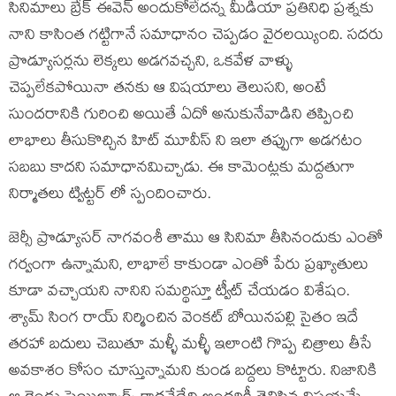
సినిమాలు బ్రేక్ ఈవెన్ అందుకోలేదన్న మీడియా ప్రతినిధి ప్రశ్నకు
నాని కాసింత గట్టిగానే సమాధానం చెప్పడం వైరలయ్యింది. సదరు
ప్రొడ్యూసర్లను లెక్కలు అడగవచ్చని, ఒకవేళ వాళ్ళు
చెప్పలేకపోయినా తనకు ఆ విషయాలు తెలుసని, అంటే
సుందరానికి గురించి అయితే ఏదో అనుకునేవాడిని తప్పించి
లాభాలు తీసుకొచ్చిన హిట్ మూవీస్ ని ఇలా తప్పుగా అడగటం
సబబు కాదని సమాధానమిచ్చాడు. ఈ కామెంట్లకు మద్దతుగా
నిర్మాతలు ట్విట్టర్ లో స్పందించారు.
జెర్సీ ప్రొడ్యూసర్ నాగవంశీ తాము ఆ సినిమా తీసినందుకు ఎంతో
గర్వంగా ఉన్నామని, లాభాలే కాకుండా ఎంతో పేరు ప్రఖ్యాతులు
కూడా వచ్చాయని నానిని సమర్థిస్తూ ట్వీట్ చేయడం విశేషం.
శ్యామ్ సింగ రాయ్ నిర్మించిన వెంకట్ బోయినపల్లి సైతం ఇదే
తరహా బదులు చెబుతూ మళ్ళీ మళ్ళీ ఇలాంటి గొప్ప చిత్రాలు తీసే
అవకాశం కోసం చూస్తున్నామని కుండ బద్దలు కొట్టారు. నిజానికి