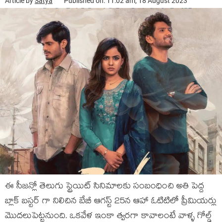
Article by
Satya
Published on: 11:02 am, 18 August 2023
ఈ సీజన్లో తెలుగు స్ట్రెయిట్ సినిమాలకు సంబంధించి అతి పెద్ద
బ్లాక్ బస్టర్ గా నిలిచిన బేబీ ఆగస్ట్ 25న ఆహా ఓటిటిలో ప్రీమియర్లు
మొదలుపెట్టనుంది. ఒకవేళ ఇంకా త్వరగా కావాలంటే వాళ్ళ గోల్డ్