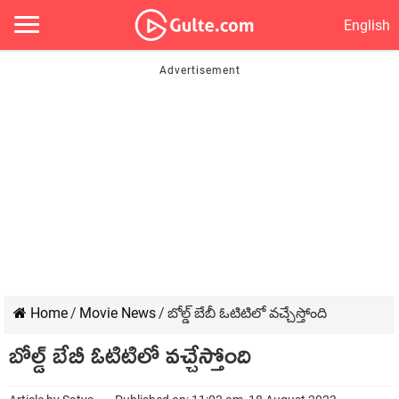
English
Home
/
Movie News
/
బోల్డ్ బేబీ ఓటిటిలో వచ్చేస్తోంది
బోల్డ్ బేబీ ఓటిటిలో వచ్చేస్తోంది