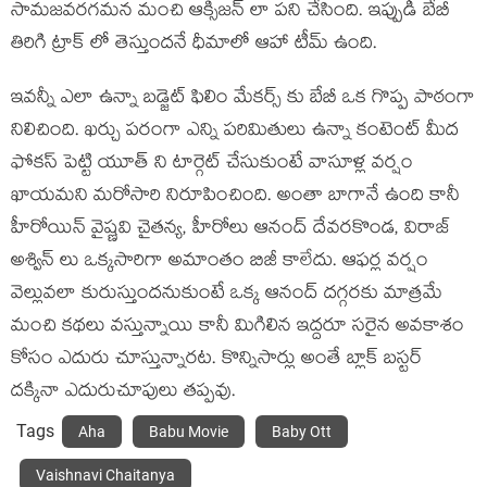
సామజవరగమన మంచి ఆక్సిజన్ లా పని చేసింది. ఇప్పుడీ బేబీ
తిరిగి ట్రాక్ లో తెస్తుందనే ధీమాలో ఆహా టీమ్ ఉంది.
ఇవన్నీ ఎలా ఉన్నా బడ్జెట్ ఫిలిం మేకర్స్ కు బేబీ ఒక గొప్ప పాఠంగా
నిలిచింది. ఖర్చు పరంగా ఎన్ని పరిమితులు ఉన్నా కంటెంట్ మీద
ఫోకస్ పెట్టి యూత్ ని టార్గెట్ చేసుకుంటే వాసూళ్ల వర్షం
ఖాయమని మరోసారి నిరూపించింది. అంతా బాగానే ఉంది కానీ
హీరోయిన్ వైష్ణవి చైతన్య, హీరోలు ఆనంద్ దేవరకొండ, విరాజ్
అశ్విన్ లు ఒక్కసారిగా అమాంతం బిజీ కాలేదు. ఆఫర్ల వర్షం
వెల్లువలా కురుస్తుందనుకుంటే ఒక్క ఆనంద్ దగ్గరకు మాత్రమే
మంచి కథలు వస్తున్నాయి కానీ మిగిలిన ఇద్దరూ సరైన అవకాశం
కోసం ఎదురు చూస్తున్నారట. కొన్నిసార్లు అంతే బ్లాక్ బస్టర్
దక్కినా ఎదురుచూపులు తప్పవు.
Tags
Aha
Babu Movie
Baby Ott
Vaishnavi Chaitanya