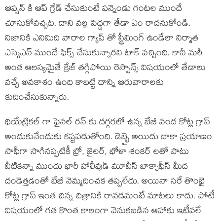
ఆప్షన్ కి ఆప్ గ్రేడ్ చేసుకుంటే పన్నెండు గంటల ముందే
చూసుకోవచ్చట. దాని వల్ల పెద్దగా తేడా ఏం రాదనుకోండి.
నిజానికి ఎనిమిది వారాల గ్యాప్ తో స్ట్రీమింగ్ ఉండేలా నిర్మాత
ఎస్కెఎన్ ముందే ఫిక్స్ చేసుకున్నారని టాక్ వచ్చింది. కానీ మరీ
అంత ఆలస్యమైతే క్రేజ్ తగ్గిపోయి రెస్పాన్స్ విషయంలో తేడాలు
వచ్చే అవకాశం ఉంది కాబట్టి దాన్ని ఆరువారాలకు
కుదించేసుకున్నారు.
థియేట్రికల్ గా ఫైనల్ రన్ కు దగ్గరలో ఉన్న బేబీ వంద కోట్ల గ్రాస్
అందుకునేందుకు కష్టపడుతోంది. డెబ్భై అయిదు దాకా ప్రయాణం
సాఫీగా సాగినప్పటికీ బ్రో, జైలర్, భోళా శంకర్ లతో పాటు
వీటికన్నా ముందు భారీ హాలీవుడ్ మూవీస్ బాక్సాఫీస్ మీద
దండెత్తడంతో బేబీ నెమ్మదించక తప్పలేదు. అయినా సరే తొంభై
కోట్ల గ్రాస్ ఇంత చిన్న చిత్రానికి రావడమంటే మాటలు కాదు. పోటీ
విషయంలో గత కొంత కాలంగా వెనుకబడిన ఆహాకు ఇటీవలే