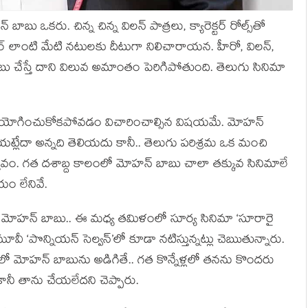
ాబు ఒకరు. చిన్న చిన్న విలన్ పాత్రలు, క్యారెక్టర్ రోల్స్‌తో
్వీఆర్ లాంటి మేటి నటులకు దీటుగా నిలిచారాయన. హీరో, విలన్,
 బాబు చేస్తే దాని విలువ అమాంతం పెరిగిపోతుంది. తెలుగు సినిమా
యోగించుకోకపోవడం విచారించాల్సిన విషయమే. మోహన్
్లేదా అన్నది తెలియదు కానీ.. తెలుగు పరిశ్రమ ఒక మంచి
తవం. గత దశాబ్ద కాలంలో మోహన్ బాబు చాలా తక్కువ సినిమాలే
ం లేనివే.
ిన మోహన్ బాబు.. ఈ మధ్య తమిళంలో సూర్య సినిమా ‘సూరారై
వీ ‘పొన్నియన్ సెల్వన్’లో కూడా నటిస్తున్నట్లు చెబుుతున్నారు.
లో మోహన్ బాబును అడిగితే.. గత కొన్నేళ్లలో తనను కొందరు
కానీ తాను చేయలేదని చెప్పారు.