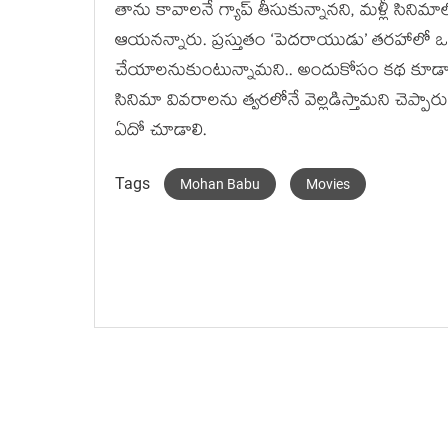
తాను కావాలనే గ్యాప్ తీసుకున్నానని, మళ్లీ సిని
ఆయనన్నారు. ప్రస్తుతం ‘పెదరాయుడు’ తరహాలో ఒక 
చేయాలనుకుంటున్నామని.. అందుకోసం కథ కూడా 
సినిమా వివరాలను త్వరలోనే వెల్లడిస్తామని చెప్ప
ఏదో చూడాలి.
Tags
Mohan Babu
Movies