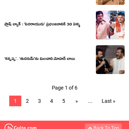
ఫ్లాష్ బ్యాక్ : ‘పెదరాయుడు’ ప్రభంజనానికి 30 ఏళ్ళు
‘కన్నప్ప’.. ‘తుడరుమ్’ను మించాలి-మోహన్ బాబు
Page 1 of 6
1
2
3
4
5
»
...
Last »
Back To Top