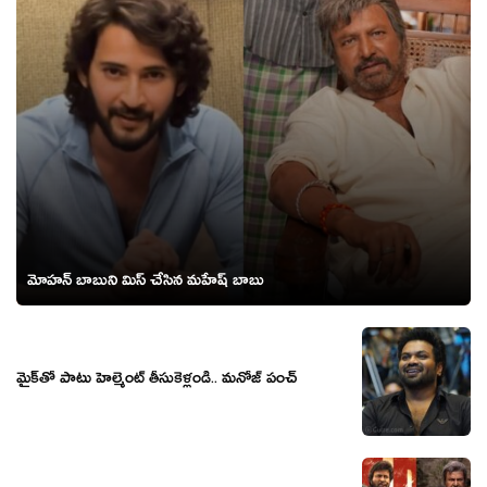
మోహన్ బాబుని మిస్ చేసిన మహేష్ బాబు
మైక్‌తో పాటు హెల్మెంట్ తీసుకెళ్లండి.. మనోజ్ పంచ్