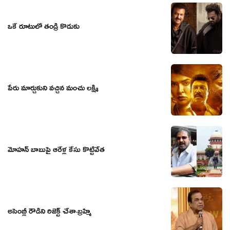
ఒకే రూటులో తండ్రీ కొడుకు
పేరు మార్చుకుని వచ్చిన మంచు లక్ష్మి
మోహన్ బాబుపై ఆరేళ్ల కేసు కొట్టివేత
అసెంబ్లీ రౌడీని రిజెక్ట్ చేశా-బ్ర‌హ్మి