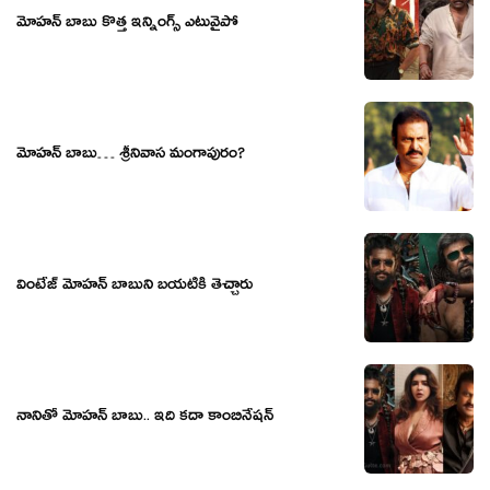
మోహన్ బాబు కొత్త ఇన్నింగ్స్ ఎటువైపో
మోహన్ బాబు… శ్రీనివాస మంగాపురం?
వింటేజ్ మోహన్ బాబుని బయటికి తెచ్చారు
నానితో మోహ‌న్ బాబు.. ఇది క‌దా కాంబినేష‌న్