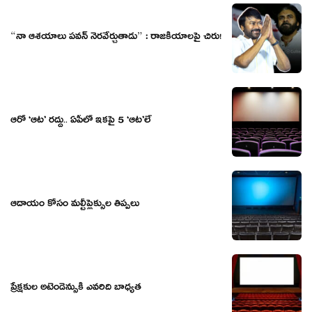
“నా ఆశయాలు పవన్ నెరవేర్చుతాడు” : రాజకీయాలపై చిరు!
ఆరో ‘ఆట’ రద్దు.. ఏపీలో ఇకపై 5 ‘ఆట’లే
ఆదాయం కోసం మల్టీప్లెక్సుల తిప్పలు
ప్రేక్షకుల అటెండెన్సుకి ఎవరిది బాధ్యత