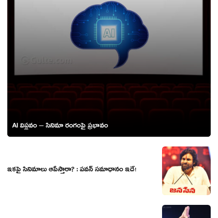
AI విప్లవం – సినిమా రంగంపై ప్రభావం
ఇకపై సినిమాలు ఆపేస్తారా? : పవన్ సమాధానం ఇదే!