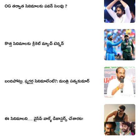
OG తర్వాత సినిమాలకు పవన్ సెలవు ?
కొత్త సినిమాలకు క్రికెట్ మ్యాచ్ టెన్షన్
బందిపోట్లు, స్మగ్లర్ల సినిమాలేంటి?: మంత్రి సత్యకుమార్
ఈ సినిమాలని… వైసీపీ వాళ్ళే డిజాస్టర్స్ చేశారట!