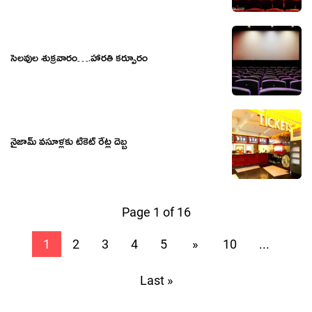
సెలవుల శుక్రవారం….హారతి కర్పూరం
నైజామ్ వసూళ్లకు టికెట్ రేట్ల దెబ్బ
Page 1 of 16
1
2
3
4
5
»
10
...
Last »