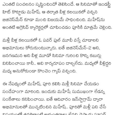
ఎంత‌టి సంచ‌ల‌నం సృష్టించిందో తెలిసిందే. ఆ సినిమాతో ఇండ‌స్ట్రీ
హిట్ కొట్టాడు మ‌హేష్‌. ఆ త‌ర్వాత వీళ్ల క‌ల‌యిక‌లో వ‌చ్చిన
బిజినెస్‌మేన్ కూడా మంచి విజ‌య‌మే సాధించింది. మ‌హేష్‌ను
అంత‌టి అగ్రెసివ్ క్యారెక్ట‌ర్ల‌లో చూపించ‌డం పూరీకి మాత్ర‌మే చెల్లింది.
మ‌ళ్లీ వీళ్ల క‌ల‌యిక‌లో ఓ ప‌వ‌ర్ ఫుల్ మూవీ వ‌స్తే చూడాల‌ని
అభిమానులు కోరుకుంటున్నారు. ఐతే బిజినెస్‌మేన్‌-2 అని,
జ‌న‌గ‌ణ‌మ‌న అని వీళ్ల మూడో సినిమా గురించి కొన్ని క‌బుర్లు
వినిపించాయి కానీ.. అవి కార్య‌రూపం దాల్చ‌లేదు. మ‌ధ్య‌లో వీళ్లిద్ద‌రి
మ‌ధ్య అనుకోకుండా కొంచెం గ్యాప్ వ‌చ్చింది.
ఈ నేప‌థ్యంలో మ‌హేష్‌, పూరి క‌లిసి మ‌ళ్లీ సినిమా చేయ‌డం
సందేహంగా మారింది. ఇందుకు మ‌హేషే సుముఖంగా లేడ‌న్న
సంకేతాలు క‌నిపించాయి. ఐతే ఆదివారం ఇన్‌స్టాగ్రామ్ ద్వారా
అభిమానుల‌తో ముచ్చ‌టించిన మ‌హేష్‌.. పూరితో మ‌ళ్లీ ప‌ని చేసే