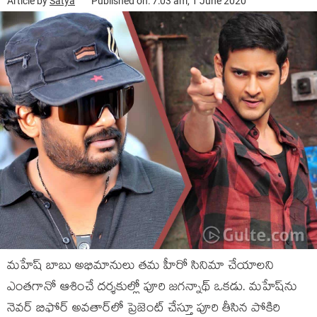
Article by
Satya
Published on: 7:03 am, 1 June 2020
మ‌హేష్ బాబు అభిమానులు త‌మ హీరో సినిమా చేయాల‌ని
ఎంత‌గానో ఆశించే ద‌ర్శ‌కుల్లో పూరి జ‌గ‌న్నాథ్ ఒక‌డు. మ‌హేష్‌ను
నెవ‌ర్ బిఫోర్ అవ‌తార్‌లో ప్రెజెంట్ చేస్తూ పూరి తీసిన పోకిరి