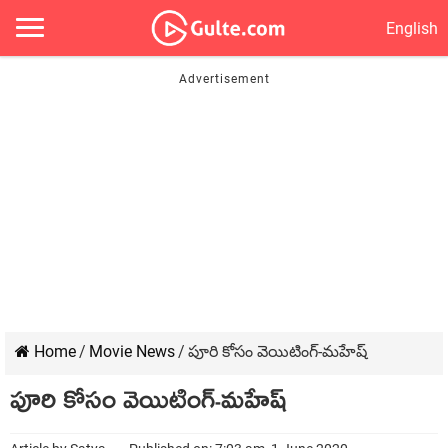
English
Home
/
Movie News
/
పూరి కోసం వెయిటింగ్‌-మ‌హేష్‌
పూరి కోసం వెయిటింగ్‌-మ‌హేష్‌