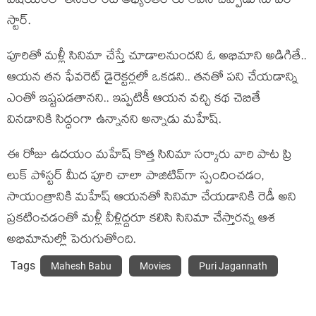
విష‌యంలో త‌న‌కెలాంటి అభ్యంత‌రాలు లేవ‌ని చెప్పాడు సూప‌ర్
స్టార్.
పూరితో మ‌ళ్లీ సినిమా చేస్తే చూడాల‌నుంద‌ని ఓ అభిమాని అడిగితే..
ఆయ‌న త‌న ఫేవ‌రెట్ డైరెక్ట‌ర్ల‌లో ఒక‌డ‌ని.. త‌న‌తో ప‌ని చేయ‌డాన్ని
ఎంతో ఇష్ట‌ప‌డ‌తాన‌ని.. ఇప్ప‌టికీ ఆయ‌న వ‌చ్చి క‌థ చెబితే
విన‌డానికి సిద్ధంగా ఉన్నాన‌ని అన్నాడు మ‌హేష్‌.
ఈ రోజు ఉద‌యం మ‌హేష్ కొత్త సినిమా స‌ర్కారు వారి పాట ప్రి
లుక్ పోస్ట‌ర్ మీద పూరి చాలా పాజిటివ్‌గా స్పందించ‌డం,
సాయంత్రానికి మ‌హేష్ ఆయ‌న‌తో సినిమా చేయ‌డానికి రెడీ అని
ప్ర‌క‌టించ‌డంతో మ‌ళ్లీ వీళ్లిద్ద‌రూ క‌లిసి సినిమా చేస్తార‌న్న ఆశ
అభిమానుల్లో పెరుగుతోంది.
Tags
Mahesh Babu
Movies
Puri Jagannath