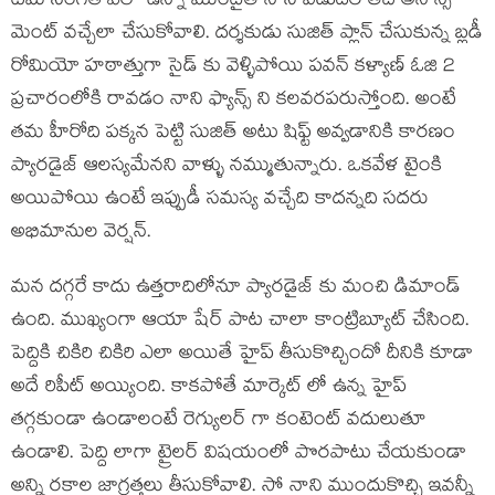
టీమ్ సంగతి ఎలా ఉన్నా ముందైతే నాని విడుదల తేదీ అనౌన్స్
మెంట్ వచ్చేలా చేసుకోవాలి. దర్శకుడు సుజిత్ ప్లాన్ చేసుకున్న బ్లడీ
రోమియో హఠాత్తుగా సైడ్ కు వెళ్ళిపోయి పవన్ కళ్యాణ్ ఓజి 2
ప్రచారంలోకి రావడం నాని ఫ్యాన్స్ ని కలవరపరుస్తోంది. అంటే
తమ హీరోది పక్కన పెట్టి సుజిత్ అటు షిఫ్ట్ అవ్వడానికి కారణం
ప్యారడైజ్ ఆలస్యమేనని వాళ్ళు నమ్ముతున్నారు. ఒకవేళ టైంకి
అయిపోయి ఉంటే ఇప్పుడీ సమస్య వచ్చేది కాదన్నది సదరు
అభిమానుల వెర్షన్.
మన దగ్గరే కాదు ఉత్తరాదిలోనూ ప్యారడైజ్ కు మంచి డిమాండ్
ఉంది. ముఖ్యంగా ఆయా షేర్ పాట చాలా కాంట్రిబ్యూట్ చేసింది.
పెద్దికి చికిరి చికిరి ఎలా అయితే హైప్ తీసుకొచ్చిందో దీనికి కూడా
అదే రిపీట్ అయ్యింది. కాకపోతే మార్కెట్ లో ఉన్న హైప్
తగ్గకుండా ఉండాలంటే రెగ్యులర్ గా కంటెంట్ వదులుతూ
ఉండాలి. పెద్ది లాగా ట్రైలర్ విషయంలో పొరపాటు చేయకుండా
అన్ని రకాల జాగ్రత్తలు తీసుకోవాలి. సో నాని ముందుకొచ్చి ఇవన్నీ