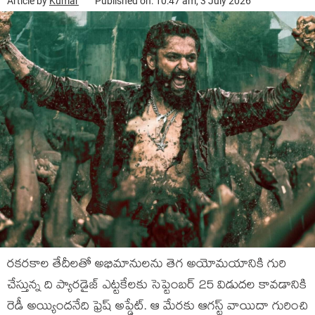
Article by
Kumar
Published on: 10:47 am, 3 July 2026
రకరకాల తేదీలతో అభిమానులను తెగ అయోమయానికి గురి
చేస్తున్న ది ప్యారడైజ్ ఎట్టకేలకు సెప్టెంబర్ 25 విడుదల కావడానికి
రెడీ అయ్యిందనేది ఫ్రెష్ అప్డేట్. ఆ మేరకు ఆగస్ట్ వాయిదా గురించి