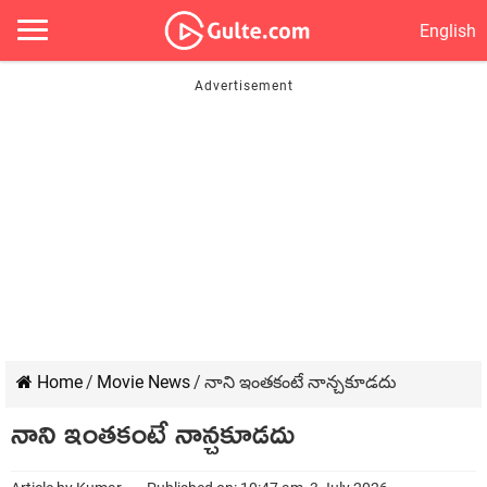
English
Home
/
Movie News
/
నాని ఇంతకంటే నాన్చకూడదు
నాని ఇంతకంటే నాన్చకూడదు