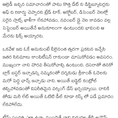
ఆల్రెడీ ఇచ్చిన సమాచారంతో పాటు కొత్త డేట్ ని డిస్ట్రిబ్యూటర్లకు
అఫ్ ది రికార్డు చెప్పారని ట్రేడ్ టాక్. అక్టోబర్, డిసెంబర్ నెలల్లో
సరైన స్లాట్స్ ఖాళీగా లేకపోవడం, నవంబర్ డ్రై నెల కావడం వల్ల
సెప్టెంబర్ అయితేనే అనుకూలంగా ఉంటుందని భావించి ఆ
మేరకు ఫిక్స్ అయ్యారట.
ఒకవేళ ఇది ఓకే అనుకుంటే వీలైనంత త్వరగా ప్రకటన ఇచ్చేసి
ఇతర సినిమాలు కాంపిటీషన్ రాకుండా చూసుకోవడం అవసరం.
ముఖ్యంగా నాని చొరవ తీసుకోవాల్సి ఉంటుంది. దసరాతో తనకో
బ్లాక్ బస్టర్ ఇచ్చాడన్న నమ్మకంతో దర్శకుడు శ్రీకాంత్ ఓదెలకు
మరో పెద్ద ఛాన్స్ ఇచ్చాడు నాని. అయితే బడ్జెట్ కంట్రోల్
తప్పిపోవడంతో విపరీతమైన వర్కింగ్ డేస్ ఖర్చయ్యాయి. దానికి
తోడు మరీ లేట్ అయితే ఓటిటి డీల్ కూడా రిస్క్ లో పడే ప్రమాదం
లేకపోలేదు.