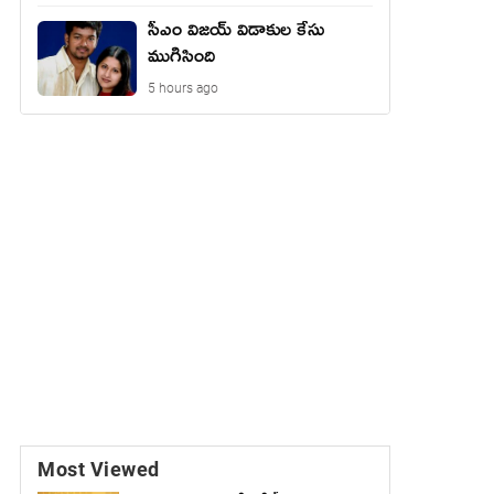
సీఎం విజయ్ విడాకుల కేసు
ముగిసింది
5 hours ago
Most Viewed