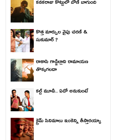
కనకరాజు కొట్టులో బోణీ బాగుంది
కొత్త మార్పుల వైపు చరణ్ &
సుకుమార్ ?
రాకాసి గాడ్జిల్లాని రామాయణ
తొక్కగలదా
కల్ట్ మూవీ... ఏదో అనుకుంటే
క్రైమ్ సినిమాలు ఇంకెన్ని తీస్తారయ్యా