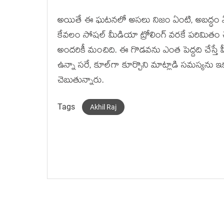
అయితే ఈ ఘటనలో అసలు నిజం ఏంటి, అబద్ధం ఏంటి అ
కేవలం సోషల్ మీడియా ట్రోలింగ్ వరకే పరిమితం చ
అందరికీ మంచిది. ఈ గొడవను ఎంత పెద్దది చేస్తే హ
ఉన్నా సరే, కూల్‌గా కూర్చొని మాట్లాడి సమస్యను 
చెబుతున్నారు.
Tags
Akhil Raj