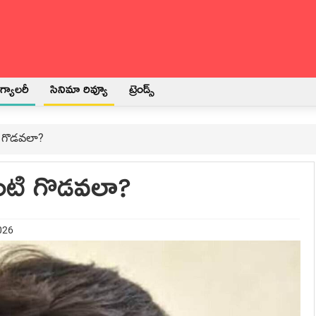
్యాలరీ
సినిమా రివ్యూ
ట్రెండ్స్
టి గొడవలా?
లాంటి గొడవలా?
026