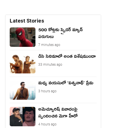
Latest Stories
500 కోట్లకు స్పైడర్ మ్యాన్
పరుగులు
7 minutes ago
డిసి సినిమాలో అంత విశేషముందా
33 minutes ago
మధ్య వయసులో ‘విశ్వనాథ్’ ప్రేమ
3 hours ago
అమెచ్యూరిష్ వివాదంపై
స్పందించిన మెగా హీరో
4 hours ago