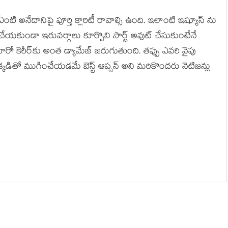
నేదానిపై పూర్తి క్లారిటీ రావాల్సి ఉంది. ఇలాంటి ఇష్యూస్ ను
ేయకుండా ఇరువర్గాలు కూర్చొని సార్ట్ అవుట్ చేసుకుంటేనే
ీరో కెరీర్‌కు అంత డ్యామేజ్ జరుగుతుంది. తప్పు ఎవరి వైపు
ఇక్కడితో ముగించేయడమే బెస్ట్ ఆప్షన్ అని మరికొందరు నెటిజన్లు