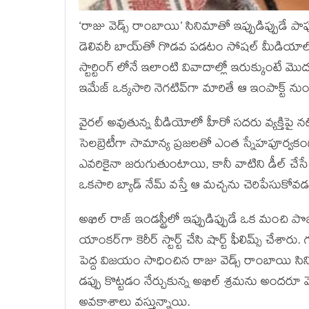
‘రాజు వెడ్స్ రాంబాయి’ సినిమాతో ఇప్పుడిప్పుడే 
డెలివరీ బాయ్‌తో గొడవ పడటం సోషల్ మీడియాలో క
స్టార్టింగ్ లోనే ఇలాంటి వివాదాల్లో ఇరుక్కుంటే మొ
ఇమేజ్ ఒక్కసారి నెగటివ్‌గా మారితే ఆ ఇంపాక్ట్
వైరల్ అవుతున్న వీడియోలో హీరో సదరు వ్యక్తిపై 
సెలబ్రెటీగా సామాన్య ప్రజలతో ఎంత స్నేహపూర్వకంగ
ఎవరికైనా జరుగుతుంటాయి, కానీ వాటిని డీల్ చేసే వ
ఒకసారి బ్యాడ్ నేమ్ వస్తే ఆ మచ్చను చెరిపేసుక
అఖిల్ రాజ్ ఇండస్ట్రీలో ఇప్పుడిప్పుడే ఒక మంచి పొ
యాంకర్‌గా కెరీర్ స్టార్ట్ చేసి షార్ట్ ఫీలిమ్స్ చేశారు
పెద్ద విజయం సాధించిన రాజు వెడ్స్ రాంబాయి సినిమా
డప్పు కొట్టడం నేర్చుకున్న అఖిల్ శ్రమను అందరూ మె
అవకాశాలు వస్తున్నాయి.