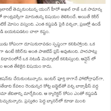
పాపులారిటీ తెచ్చుకుంటున్న యంగ్ హీరో అఖిల్ రాజ్ ఒక సామాన్య
ాంట్రవర్సీగా మారుతున్న విషయం తెలిసిందే. అయితే కెరీర్
దటికే మోసం వస్తుంది. ఎంత కష్టపడి పైకి వచ్చినా, ప్రజల్లో ఉండే
 నుండి బయటపడటం చాలా కష్టం.
నటుడు కోపంగా దూసుకురావడం స్పష్టంగా కనిపిస్తోంది. ఒక
ా ఉంటే కెరీర్‌కు అంత పాజిటివ్ ప్లస్ అవుతుంది. పొరపాట్లు
ిధానంలోనే ఒక నటుడి మెచ్యూరిటీ కనిపిస్తుంది. ఆన్లైన్ లో
ోవడం అంత తేలికైన విషయం కాదు.
జిషన్‌కు చేరుకుంటున్నారు. ఇంటర్ పూర్తి కాగానే ఫోటోగ్రాఫర్‌గా,
. గతేడాది కేవలం రెండున్నర కోట్ల బడ్జెట్‌తో వచ్చి బాక్సాఫీస్ వద్ద
 జీవితాన్ని మార్చేసింది. ఆ క్యారెక్టర్ కోసం ఎంతో కష్టపడి
చ్చుకున్నారు. ప్రస్తుతం పెద్ద బ్యానర్‌లో కూడా మంచి