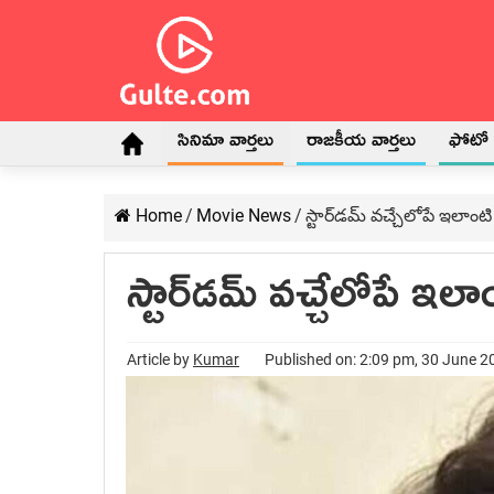
సినిమా వార్తలు
రాజకీయ వార్తలు
ఫోటో గ
Home
/
Movie News
/
స్టార్‌డమ్ వచ్చేలోపే ఇలాం
స్టార్‌డమ్ వచ్చేలోపే ఇ
Article by
Kumar
Published on: 2:09 pm, 30 June 2